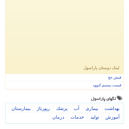
آغاز رسمی برنامه پزشکی خانواده در ۲۰ شهر فاز دوم
آمپول های لاغری مناسب چه کسانی است؟
جالب ترین ها
نمایندگی فروش كفكش در تهران
دستگاه های فلزیاب، طلا یاب و گنج یاب
معرفی داروخانه آنلاین دكتر لوكس
فلزیاب با قیمت ارزان و كیفیت عالی
نقش طراحی ساك دستی و پاكت در تبلیغات
مقایسه درب ضد سرقت و درب معمولی در برابر سرقت
لینک دوستان پاراسول
فیش حج
قیمت بیسیم کنوود
تگهای پاراسول
بهداشت
بیماری
آب
پزشك
رپورتاژ
بیمارستان
آموزش
تولید
خدمات
درمان