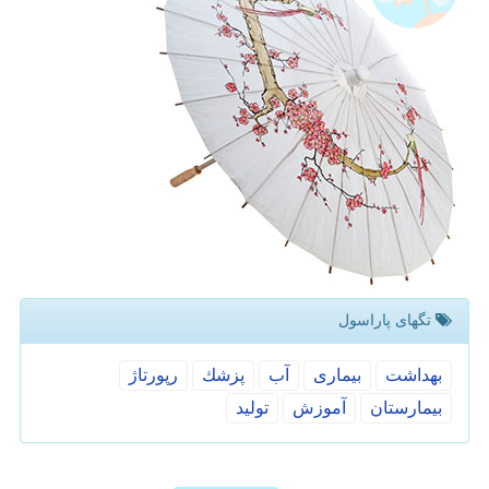
تگهای پاراسول
بهداشت
بیماری
آب
پزشك
رپورتاژ
بیمارستان
آموزش
تولید