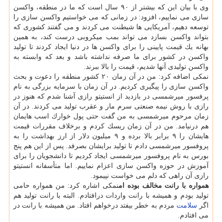
وی با بیان این كه بیشتر از ۹۰ سال است كه ما در منطقه، واكسن
سازی می نماییم، افزود: در زمانی كه می خواستیم واكسن سازی را
توسعه دهیم، آمریكایی ها شیطنت می كردند و می گفتند كشوری كه
بتواند واكسن بسازد می تواند بمب میكروبی درست كند، به همین
بهانه یك قیمت پایینی را برای واكسن ها در دنیا ایجاد كردند تا تولید
واكسن در كشور برای ما صرفه نداشته باشد و بعد كه وابسته به
واكسن تولیدی آنها شدیم، قیمت را بالا ببرند.
نمكی اضافه كرد: من در آن زمان ۲۰ كشور منطقه را دعوت و بحث
واكسن سازی را پیگیری كردیم. در آن زمان با سرمایه بزرگی به نام
پرفسور میرشمسی در بازدید از انستیتو رازی آشنا شدم كه هنوز در
رازی با روش نیمه صنعتی سرم مار و عقرب تولید می كردند. در آن
زمان مرحوم میرشمسی به من گفت حتی پول خوارك اسب هایمان
هم درنیامد. من در آن زمان ریسك كردم و برخلاف مقررات قیمت
هایشان را ۹ برابر بالا برده و ۹ میلیون دلار از ارز بهداشت را به
پروفسور میرشمسی دادم تا تولید برایشان بصرفد. پس از این هم پنج
بورس به نام پروفسور میرشمسی ایجاد كردیم تا دانشجویان را برای
آموزش در حوزه واكسن سازی اعزام نماییم. اما متأسفانه انستیتو
رازی آن راهی كه دلم می خواست نپیمود.
همواره با رانت مخالف بوده ام
نمكی اشاره كرد:
من همواره حامی
تولید بودم و همیشه با رانت واردات درافتادم. البته با رانت تولید هم
اگر
سلامت
مردم به خطر بیفتد درخواهم افتاد. من همیشه با رانت در
می افتادم.