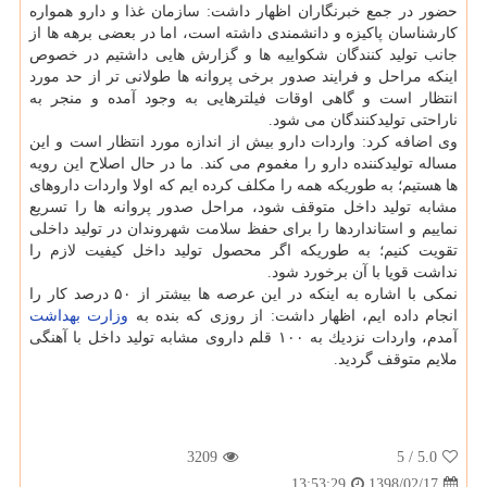
حضور در جمع خبرنگاران اظهار داشت: سازمان غذا و دارو همواره
كارشناسان پاكیزه و دانشمندی داشته است، اما در بعضی برهه ها از
جانب تولید كنندگان شكواییه ها و گزارش هایی داشتیم در خصوص
اینكه مراحل و فرایند صدور برخی پروانه ها طولانی تر از حد مورد
انتظار است و گاهی اوقات فیلترهایی به وجود آمده و منجر به
ناراحتی تولیدكنندگان می شود.
وی اضافه كرد: واردات دارو بیش از اندازه مورد انتظار است و این
مساله تولیدكننده دارو را مغموم می كند. ما در حال اصلاح این رویه
ها هستیم؛ به طوریكه همه را مكلف كرده ایم كه اولا واردات داروهای
مشابه تولید داخل متوقف شود، مراحل صدور پروانه ها را تسریع
نماییم و استانداردها را برای حفظ سلامت شهروندان در تولید داخلی
تقویت كنیم؛ به طوریكه اگر محصول تولید داخل كیفیت لازم را
نداشت قویا با آن برخورد شود.
نمكی با اشاره به اینكه در این عرصه ها بیشتر از ۵۰ درصد كار را
انجام داده ایم، اظهار داشت: از روزی كه بنده به
وزارت بهداشت
آمدم، واردات نزدیك به ۱۰۰ قلم داروی مشابه تولید داخل با آهنگی
ملایم متوقف گردید.
3209
/ 5
5.0
1398/02/17
13:53:29