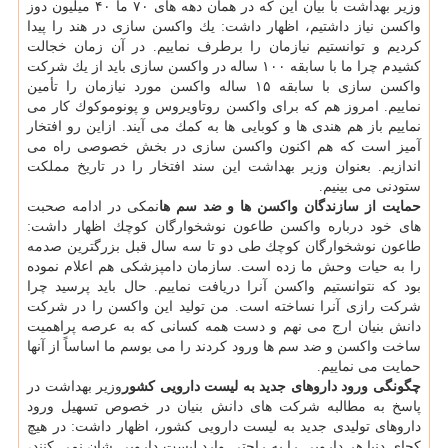
وزیر بهداشت با بیان این كه در همان دهه های ۷۰ ما ۴۰ میلیون دوز
واكسن نیاز داشتیم، اظهار داشت: یك واكسن سازی در هند را پیدا
كردیم و توانستیم نیازمان را برطرف نماییم. در آن زمان خجالت
كشیدم چرا ما با سابقه ۱۰۰ ساله در واكسن سازی باید از یك شركت
واكسن سازی با سابقه ۱۵ ساله واكسن مورد نیازمان را تأمین
نماییم. امروز هم كه برای واكسن روتاویروس و پونوموكوك كار می
نماییم باز هم هندی ها و كوبایی ها به كمك می آیند. ازاین رو افتخار
آمیز است كه هم اكنون واكسن سازی در بخش خصوصی راه می
اندازیم. بعنوان وزیر بهداشت این سند افتخار را در تاریخ مملكت
ستودنی می بینیم.
حمایت از سازندگان واكسن ها و ضد سم ها
نمكی در ادامه صحبت
های خود درباره واكسن طاعون نوشخوارگان كوچك اظهار داشت:
طاعون نوشخوارگان كوچك طی دو تا سه سال قبل بزرگترین صدمه
را به حیات وحش ما زده است. سازمان دامپزشكی هم اعلام نموده
بود كه نتوانستیم واكسن آنرا دریافت نماییم. حال باید پرسید چرا
شركت رازی آنرا نساخته است. من تولید این واكسن را در شركت
دانش بنیان ارج می نهم و دست همه كسانی كه به عرصه پراهمیت
ساخت واكسن و ضد سم ها ورود كردند را می بوسم ما اساساً از آنها
حمایت می نماییم.
چگونگی ورود داروهای جدید به لیست دارویی كشور
وزیر بهداشت در
پاسخ به مطالبه شركت های دانش بنیان در خصوص تسهیل ورود
داروهای تولیدی جدید به لیست دارویی كشور، اظهار داشت: در هیچ
كجای دنیا هر دارویی را به راحتی وارد لیست دارویی شان نمی كنند،