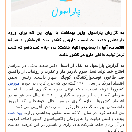
به گزارش پاراسول وزیر بهداشت با بیان این كه برای ورود
داروهایی جدید به لیست دارویی كشور باید اثربخشی و صرفه
اقتصادی آنها را بسنجیم، اظهار داشت: من اجازه نمی دهم كه كسی
ترمز تولید داخلی دارو در كشور باشد.
به گزارش پاراسول به نقل از ایسنا،
دكتر سعید نمكی در مراسم
افتتاح خط تولید نسل سوم پادزهر مار و عقرب و رونمایی از واكسن
ضد طاعون نوشخواركنندگان كوچك
اظهار داشت: رئیس انجمن
اقتصاد آمریكا در سال ۱۹۶۰ گفته بود كه خرج كردن در حوزه
آموزش
كشورها هزینه نیست، بلكه نوعی سرمایه گذاری است؛ البته به
شرطی كه اثرات این سرمایه گذاری را ۳ تا ۵ سال بعد بتوانیم در
اقتصاد كشورها اندازه گیری نماییم. حال خوشحالم كه امروز
دانشمندان این مملكت در خلق ثروت ملی نقش آفرینی می كنند.
وی اضافه كرد: در سال ۷۰ كه بنده معاون بهداشتی وزارت
بهداشت
بودم، واكسن هپاتیت را به پروتكل واكسیناسیون كشور اضافه كردیم،
در آن زمان فقط شركت های رازی و پاستور در این عرصه فعالیت
می كردند.