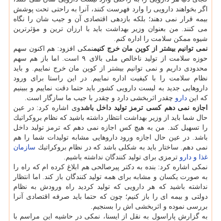
اگر بخواهند دارویی را وارد فهرست كنند، آنرا به راحتی تحت پوشش
بیمه قرار نمی دهند؛ بلكه بازدهی اقتصادی آن و جیب شان را نگاه
می كنند. من بعنوان وزیر بهداشت باید با ارزان ترین و مؤثرترین
شیوه ممكن سلامت را اداره كنم.
نمی توانیم بیشتر از كوپن مان خرج كنیم
نمكی افزود: هم اكنون سهم
حوزه سلامت از تولید ناخالص ملی بالای ۹ است. اما باز هم سهم
محدودی داریم و نمی توانیم بیشتر از كوپن مان خرج نماییم. و باید
نظام سلامت را با كیفیت اداره نماییم. در این راستا برای ورود
داروهایی جدید به لیست دارویی كشور باید حتما دقت نماییم و ببینیم
كه این
دارو
چقدر اثربخشی دارد و چقدر با جیب ما سازگار است.
اجازه نمی دهم كسی ترمز تولید داخل باشد
وی اشاره كرد: در عین
حال شما باید از وزیر بهداشت انتظار داشته باشید كه نظام بروكراتیك
را تسهیل كند. من به هیچ كس اجازه نمی دهم كه ترمز تولید داخل
باشد. در عین حال اجازه ورود داروهایی مشابه تولیدات شما را هم
نمی دهم. ساختار باید به شكلی باشد كه در نظام بروكراتیك
سازمان
غذا و دارو
ترمزی برای تولید كنندگان نداشته باشیم.
نمكی اشاره كرد: بنده به دكتر پیرصالحی هم ابلاغ كرده ام كه راه را
به صورت یكسان و مشابه برای همه تولید كنندگان باز كند. اما انتظار
نداشته باشید كه هر دارویی كه تولید كردید راه ورودش به نظام
دولتی و بیمه ای را باز كنیم؛ چون كه حتما باید صرفه اقتصادی آنرا
بررسی نموده و اثربخشی اش را بسنجیم.
به گزارش پاراسول به نقل از ایسنا، نمكی در حاشیه این مراسم با