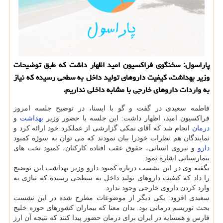
پاراسول: سخنگوی فراكسیون امید اظهار داشت كه طبق توضیحات
وزیر بهداشت، كیفیت داروهای تولید داخل به سطحی رسیده كه نیاز
به واردات داروهای خارجی با مشابه داخلی نداریم.
فاطمه سعیدی در گفت و گو با ایسنا، در توضیح جلسه امروز
فراكسیون امید، اظهار داشت: این جلسه با حضور وزیر
بهداشت
و
درمان
انجام شد كه آقای نمكی گزارشی از عملكرد خود ارائه كرد و
نمایندگان هم نظرات خودرا بیان نمودند كه می توان به سوژه كمبود
دارو
و نیروی انسانی، حقوق عقب افتاده كاركنان، كمبود تخت های
بیمارستانی اشاره نمود.
بگفته وی در این نشست درباره كمبود دارو وزیر بهداشت این توضیح
را داد كه كیفیت داروهای تولید داخل به سطحی رسیده كه نیازی به
وارد كردن داروی خارجی وجود ندارد.
سعیدی افزود: یكی دیگر از موضوعات مطرح شده در این نشست
بحث توریسم درمانی بود. بدان معنا كه بیماران كشورهای حوزه خلیج
فارس و همسایه در ایران برای درمان حضور پیدا كنند كه نتیجه آن ارز