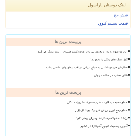
لینک دوستان پاراسول
فیش حج
قیمت بیسیم کنوود
پربیننده ترین ها
این دو میوه را به رژیم غذایی تان اضافه کنید قلبتان از شما تشکر می کند
گول نمک های رنگی را نخورید!
سفارش های بهداشتی به حجاج ایرانی مراقب بیماریهای تنفسی باشید
نقش تغذیه در سلامت روان
پربحث ترین ها
اخطار نسبت به اثرات مخرب مصرف مشروبات الکلی
اخطار جمع آوری روغن های یک برند از بازار
پزشک خانواده چه فایده ای برای بیمار دارد
آخرین وضعیت شیوع آنفولانزا در کشور