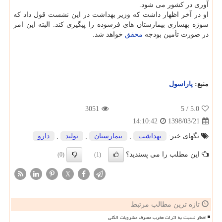
آوری در كشور می شود.
او در آخر اظهار داشت كه وزیر بهداشت در این نشست قول داد كه
سوژه بهسازی بیمارستان های فرسوده را پیگیری كند. البته این امر
در صورت تأمین بودجه
محقق
خواهد شد.
منبع:
پاراسول
3051
/ 5
5.0
1398/03/21
14:10:42
تگهای خبر:
بهداشت
,
بیمارستان
,
تولید
,
دارو
این مطلب را می پسندید؟
(0)
(1)
X
تازه ترین مطالب مرتبط
اخطار نسبت به اثرات مخرب مصرف مشروبات الکلی