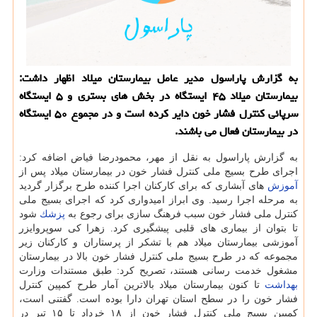
به گزارش پاراسول مدیر عامل بیمارستان میلاد اظهار داشت:
بیمارستان میلاد ۴۵ ایستگاه در بخش های بستری و ۵ ایستگاه
سرپائی كنترل فشار خون دایر كرده است و در مجموع ۵۰ ایستگاه
در بیمارستان فعال می باشند.
به گزارش پاراسول به نقل از مهر، محمودرضا فیاض اضافه كرد:
اجرای طرح بسیج ملی كنترل فشار خون در بیمارستان میلاد پس از
آموزش
های آبشاری كه برای كاركنان اجرا كننده طرح برگزار گردید
به مرحله اجرا رسید. وی ابراز امیدواری كرد كه اجرای بسیج ملی
كنترل ملی فشار خون سبب فرهنگ سازی برای رجوع به
پزشك
شود
تا بتوان از بیماری های قلبی پیشگیری كرد. زهرا كی سوپروایزر
آموزشی بیمارستان میلاد هم با تشكر از پرستاران و كاركنان زیر
مجموعه كه در طرح بسیج ملی كنترل فشار خون بالا در بیمارستان
مشغول خدمت رسانی هستند، تصریح كرد: طبق مستندات وزارت
بهداشت
تا كنون بیمارستان میلاد بالاترین آمار طرح كمپین كنترل
فشار خون را در سطح استان تهران دارا بوده است. گفتنی است،
كمپین بسیج ملی كنترل فشار خون از ۱۸ خرداد تا ۱۵ تیر در