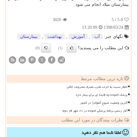
بیمارستان میلاد انجام می شود.
3020
/ 5
5.0
1398/03/24
13:20:09
تگهای خبر:
آب
,
آموزش
,
بهداشت
,
بیمارستان
این مطلب را می پسندید؟
(0)
(1)
X
تازه ترین مطالب مرتبط
اخطار نسبت به اثرات مخرب مصرف مشروبات الکلی
پزشک خانواده چه فایده ای برای بیمار دارد
آخرین وضعیت شیوع آنفولانزا در کشور
آغاز رسمی برنامه پزشکی خانواده در ۲۰ شهر فاز دوم
نظرات بینندگان در مورد این مطلب
لطفا شما هم
نظر دهید