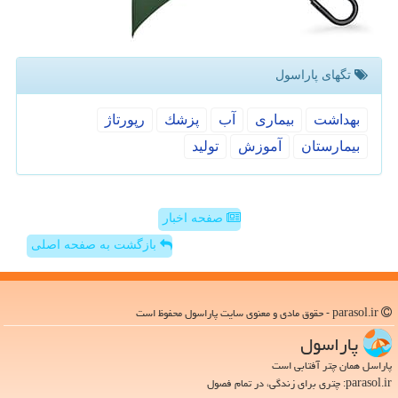
تگهای پاراسول
بهداشت
بیماری
آب
پزشك
رپورتاژ
بیمارستان
آموزش
تولید
صفحه اخبار
بازگشت به صفحه اصلی
parasol.ir - حقوق مادی و معنوی سایت پاراسول محفوظ است
پاراسول
پاراسل همان چتر آفتابی است
parasol.ir: چتری برای زندگی، در تمام فصول