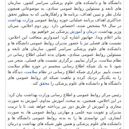
دانشگاه ها و دانشكده های علوم پزشكی سراسر كشور، سازمان
های تابعه و مسئولین روابط عمومی ستادی، به موضوعاتی همچون
تبادل نظر و تبیین اهداف، برنامه ها و راهكارهایی كه به منظور تحقق
حداكثری اهداف برنامه عملیاتی حوزه روابط عمومی
وزارت بهداشت
در سال ۹۸ مشخص شده، اختصاص دارد. روز دوم اجلاس، میزبان
وزیر بهداشت،
درمان
و
آموزش
پزشكی نیز خواهیم بود.
بنابر اعلام وبدا، جهانپور اشاره كرد: امیدواریم متعاقب این اجلاس،
نشست های فصلی نیز با حضور مدیران روابط عمومی دانشگاه ها و
دانشكده های علوم پزشكی سراسر كشور، سازمان های تابعه و
مسئولین روابط عمومی ستادی، بعنوان بدنه اصلی اطلاع رسانی در
نظام سلامت، برگزار نماییم، برگزاری نشست های فصلی، منجر می
شود تا به یك شبكه اطلاع رسانی منجسم در حوزه نظام سلامت
دست یابیم. برقراری شبكه اطلاع رسانی در نظام
سلامت
، دیدگاه ها
را به یكدیگر نزدیك كرده و ماهیت شبكه ای روابط عمومی های
دانشگاه ها و دانشكده های علوم پزشكی را
محقق
كند.
رئیس مركز روابط عمومی و اطلاع رسانی وزارت بهداشت بیان كرد:
در این اجلاس، همچنین، به مبحث آموزش مداوم، آموزش به صورت
مجازی و آموزش از طریق دور نیز پرداخته خواهد شد، تا با تربیت
مدیران و تقویت بنیه علمی و مهارتی روابط عمومی ها، به صورت
آبشاری، این توانمندی ها را به بدنه روابط عمومی دانشگاه ها و
دانشكده های علوم پزشكی و همین طور شبكه های بهداشت و درمان