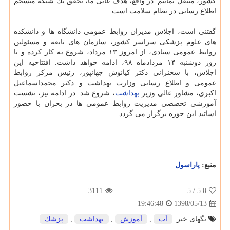
كشور، منتقل نماییم. در واقع، هدف غایی ما، تحقق یك شبكه منسجم
اطلاع رسانی در نظام سلامت است.
گفتنی است، اجلاس مدیران روابط عمومی دانشگاه ها و دانشكده
های علوم پزشكی سراسر كشور، سازمان های تابعه و مسئولین
روابط عمومی ستادی، از امروز ۱۳ مرداد، شروع به كار كرده و تا
روز دوشنبه ۱۴ مردادماه ۹۸، ادامه خواهد داشت. افتتاحیه این
اجلاس، با سخنرانی دكتر كیانوش جهانپور، رئیس مركز روابط
عمومی و اطلاع رسانی وزارت بهداشت و دكتر محمداسماعیل
اكبری، مشاور عالی وزیر
بهداشت
، شروع شد. در ادامه نیز، نشست
آموزشی تخصصی مدیریت روابط عمومی ها در بحران با حضور
اساتید این حوزه برگزار می گردد.
منبع:
پاراسول
3111
/ 5
5.0
1398/05/13
19:46:48
تگهای خبر:
آب
,
آموزش
,
بهداشت
,
پزشك