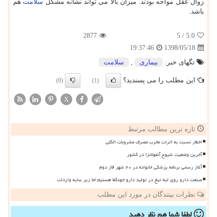
زوال عقل مواجه بودند. میزان بالا می تواند نشانه مشكل
سلامت
هم
باشد.
2877
/ 5
5.0
1398/05/18
19:37:46
تگهای خبر:
بیماری
,
سلامت
این مطلب را می پسندید؟
(0)
(1)
X
تازه ترین مطالب مرتبط
اخطار نسبت به اثرات مخرب مصرف مشروبات الکلی
آخرین وضعیت شیوع آنفولانزا در کشور
آغاز رسمی برنامه پزشکی خانواده در ۲۰ شهر فاز دوم
صنعت دارو روی لبه تیغ در تولید دارو خودکفا هستیم اما زیر سایه واردات
نظرات بینندگان در مورد این مطلب
لطفا شما هم
نظر دهید