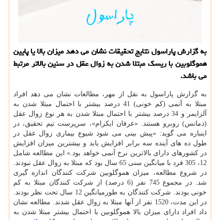
به گزارش پاراسول نتایج تحقیقات نشان می دهد میزان بالا یا پایین
هموگلوبین با ریسك مبتلا شدن به زوال عقل در سنین بالاتر مرتبط
می باشد.
به گزارش پاراسول به نقل از مهر، مطالعات نشان می دهد افراد
مبتلا به آنمی (كم خونی) 41 درصد بیشتر با احتمال مبتلا شدن به
آلزایمر و 34 درصد بیشتر با احتمال مبتلا شدن به هر نوع زوال عقل
(دمانس) روبرو هستند. «عرفان ایكرام»، سرپرست تیم تحقیق، در
اینباره می گوید: «پیش بینی می شود شیوع بیماری زوال عقل در
طول ده های آینده سه برابر افزایش یابد و بیشترین میزان افزایش
در كشورهای دارای بالاترین نرخ آنمی خواهد بود.» این مطالعه شامل
12، 305 فرد با میانگین سنی 65 سال بود كه مبتلا به زوال عقل نبودند.
در شروع مطالعه، میزان هموگلوبین شركت كنندگان اندازه گیری
شد. در مجموع 745 نفر (6 درصد) از شركت كنندگان مبتلا به كم
خونی بودند. شركت كنندگان به طورمیانگین 12 سال تحت نظر بودند.
در این مدت، 1520 نفر از آنها مبتلا به زوال عقل شدند. مطالعه نشان
داد افراد دارای میزان بالا هموگلوبین با احتمال بیشتر مبتلا شدن به