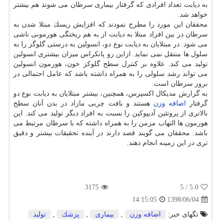
به دیابت تعداد افرادی كه گرفتار بیماری سرطان می شوند هم بیشتر
خواهد شد.
محققان این مورد را مطرح نمودند كه افزایش ریسك مبتلا شدن به
سرطان در بین افراد مبتلا به دیابت از به هم ریختگی هورمونی ناشی
می شود. در مبتلایان به دیابت نوع دو، انسولین به درستی گلوگز را به
سلول ها منتقل نمی نماید. ازاین رو پانكراس میزان بیشتری انسولین
تولید می كند. علاوه بر كنترل سطح گلوكز خون، هورمون انسولین
می تواند رشد سلولی را به همراه داشته باشد كه عامل احتمالی در
بروز سرطان است.
به گزارش مدیكال اكسپرس، همچنین، بیشتر مبتلایان به دیابت نوع دو
گرفتار
اضافه وزن
هستند و بافت چربی مازاد در بدن آنان سطح
بالاتری از پروتئین آدیپوكین را نسبت به افراد دیگر تولید می كند. این
هورمون ها التهاب مزمن را به همراه داشته كه با سرطان مرتبط می
باشد. محققان می گویند قصد دارند در آینده تحقیقات بیشتر و دقیق
تری در این زمینه انجام دهند.
3175
/ 5
5.0
1398/06/04
14:15:05
تگهای خبر:
اضافه وزن
,
بیماری
,
پزشك
,
تولید