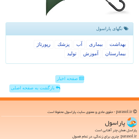
تگهای پاراسول
بهداشت
بیماری
آب
پزشك
رپورتاژ
بیمارستان
آموزش
تولید
صفحه اخبار
بازگشت به صفحه اصلی
parasol.ir - حقوق مادی و معنوی سایت پاراسول محفوظ است
پاراسول
پاراسل همان چتر آفتابی است
parasol.ir: چتری برای زندگی، در تمام فصول