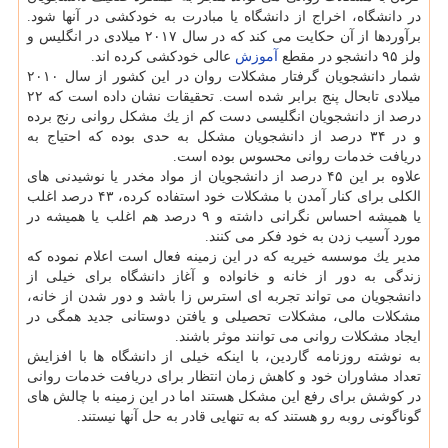
در دانشگاه، اخراج از دانشگاه یا مبادرت به خودكشی در آنها شود.
برآوردها از آن حكایت می كند كه در سال ۲۰۱۷ میلادی در انگلیس و
ولز ۹۵ دانشجو در مقطع
آموزش
عالی خودكشی كرده اند.
شمار دانشجویان گرفتار مشكلات روان در این كشور از سال ۲۰۱۰
میلادی تابحال پنج برابر شده است. تحقیقات نشان داده است كه ۲۲
درصد از دانشجویان انگلیسی دست كم از یك مشكل روانی رنج برده
و در ۳۴ درصد از دانشجویان مشكل به حدی بوده كه احتیاج به
دریافت خدمات روانی محسوس بوده است.
علاوه بر این ۴۵ درصد از دانشجویان از مواد مخدر یا نوشیدنی های
الكلی برای كنار آمدن با مشكلات خود استفاده كرده، ۴۳ درصد اغلب
یا همیشه احساس نگرانی داشته و ۹ درصد هم اغلب یا همیشه در
مورد آسیب زدن به خود فكر می كنند.
مدیر یك موسسه خیریه كه در این زمینه فعال است اعلام نموده كه
زندگی به دور از خانه و خانواده و آغاز دانشگاه برای خیلی از
دانشجویان می تواند تجربه ای استرس زا باشد و دور شدن از خانه،
مشكلات مالی، مشكلات تحصیلی و یافتن دوستانی جدید همگی در
ایجاد مشكلات روانی می توانند موثر باشند.
به نوشته روزنامه گاردین، با اینكه خیلی از دانشگاه ها با افزایش
تعداد مشاوران خود و كاهش زمان انتظار برای دریافت خدمات روانی
در كوشش برای رفع این مشكل هستند اما در این زمینه با چالش های
گوناگونی روبه رو هستند كه به تنهایی قادر به حل آنها نیستند.