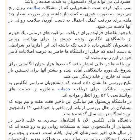
افسردگی می تواند برای دانشجویان به شدت صدمه زا باشد.
لمب تاكید كرده است دانشجویانی كه از مشكلات
سلامت
روان رنج
می برند، به صورت فوری به كمك نیاز داشته و در صورت انتظار چند
ماهه برای دریافت كمك، احتمال به دست آوردن سلامت روانی در
آنها كاسته می شود.
با وجود تقاضای فزاینده برای دریافت مراقبت های درمانی، یك چهارم
از دانشگاهای انگلیس بودجه خویش را برای بهداشت روانی
دانشجویان كاهش داده یا ثابت نگه داشته اند. این آمارها در شرایطی
به دست آمده كه خیلی از دانشگاه ها حاضر به عرضه اطلاعات كامل
خود در این زمینه نشده اند.
این یافته ها در حالی انتشار یافته كه صدها هزار جوان انگلیسی برای
شروع یك دوره دانشگاهی آماده شده و بیشتر آنها برای نخستین بار
است كه خارج از خانه زندگی می كنند.
نتایج بررسی ها نشان داده است كه دانشجویان سراسر انگلیس به
صورت میانگین برای دریافت
خدمات
مشاوره و حمایت های
روانشناسی با ۵۲ روز انتظار مواجه اند.
در دانشگاه بریستول هم میانگین این تاخیر هفت هفته و نیم بوده كه
مسئولان در حال بررسی ارتباط این تاخیر با خودكشی ۱۲ دانشجوی
این دانشگاه در سه سال گذشته هستند.
دانشگاه های انگلیس الان با انتقادهای بسیاری به علت تاخیر در
پشتیبانی از دانشجویانِ مبتلا به مشكلات روانی رو به رو شده اند كه
در سال های اخیر شمارشان افزایش یافته است. دست و پنجه نرم
كردن با مشكلات روانی می تواند منجر به عملكرد ضعیف دانشجویان