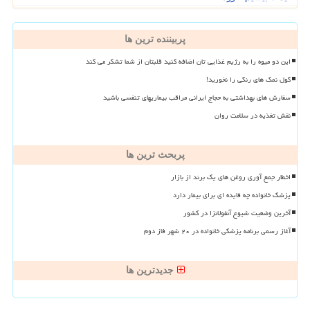
پربیننده ترین ها
این دو میوه را به رژیم غذایی تان اضافه کنید قلبتان از شما تشکر می کند
گول نمک های رنگی را نخورید!
سفارش های بهداشتی به حجاج ایرانی مراقب بیماریهای تنفسی باشید
نقش تغذیه در سلامت روان
پربحث ترین ها
اخطار جمع آوری روغن های یک برند از بازار
پزشک خانواده چه فایده ای برای بیمار دارد
آخرین وضعیت شیوع آنفولانزا در کشور
آغاز رسمی برنامه پزشکی خانواده در ۲۰ شهر فاز دوم
جدیدترین ها