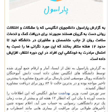
به گزارش پاراسول دانشجویان انگلیسی كه با مشكلات و اختلالات
روانی دست به گریبان هستند مجبورند برای دریافت كمك و خدمات
سلامت روان از جانب متخصصان و مشاوران در دانشگاه خود تا
حدود ۱۲ هفته منتظر بمانند كه این مورد نگرانی ها را نسبت به
احتمال مبادرت به خودكشیِ این افراد در این دوره انتظار، افزایش
داده است.
به گزارش پاراسول به نقل از ایسنا، آمار و ارقام جمع آوری شده
توسط دانشگاه های انگلیس نشان داده است دانش آموختگان
دانشكده رویال موسیقی لندن پارسال برای شروع مشاوره با بیشترین
تاخیر مواجه بوده و در بدترین حالت تا ۸۴ روز برای دریافت مشاوره
انتظار كشیدند.
سر نورمن لمب، وزیر
بهداشت
سابق انگلیس كه این اطلاعات را
بدست آورده با بیان این كه انتظار ۱۲ هفته ای و بیشتر از مدت زمان
یك ترم دانشگاهی، رسوایی به حساب می آید، اعلام نموده چنین
تأخیرهای طولانی برای مراقبت از بیماری هایی مانند اضطراب و