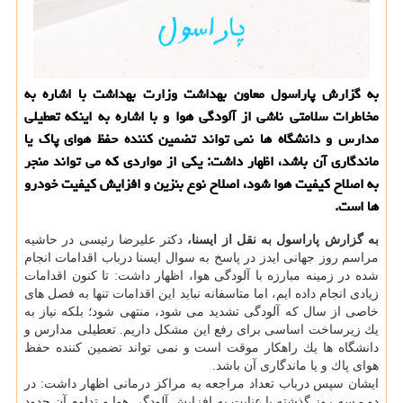
به گزارش پاراسول معاون بهداشت وزارت بهداشت با اشاره به
مخاطرات سلامتی ناشی از آلودگی هوا و با اشاره به اینكه تعطیلی
مدارس و دانشگاه ها نمی تواند تضمین كننده حفظ هوای پاك یا
ماندگاری آن باشد، اظهار داشت: یكی از مواردی كه می تواند منجر
به اصلاح كیفیت هوا شود، اصلاح نوع بنزین و افزایش كیفیت خودرو
ها است.
به گزارش پاراسول به نقل از ایسنا،
دكتر علیرضا رئیسی در حاشیه
مراسم روز جهانی ایدز در پاسخ به سوال ایسنا درباب اقدامات انجام
شده در زمینه مبارزه با آلودگی هوا، اظهار داشت: تا كنون اقدامات
زیادی انجام داده ایم، اما متاسفانه نباید این اقدامات تنها به فصل های
خاصی از سال كه آلودگی تشدید می شود، منتهی شود؛ بلكه نیاز به
یك زیرساخت اساسی برای رفع این مشكل داریم. تعطیلی مدارس و
دانشگاه ها یك راهكار موقت است و نمی تواند تضمین كننده حفظ
هوای پاك و یا ماندگاری آن باشد.
ایشان سپس درباب تعداد مراجعه به مراكز درمانی اظهار داشت: در
دو - سه روز گذشته با عنایت به افزایش آلودگی هوا و تداوم آن حدود