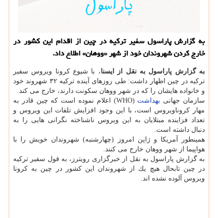
به گزارش پاراسول سفیر تركیه در چین از اقدام این كشور در
خارج كردن شهروندان خود از شهر «ووهان» اطلاع داد.
به گزارش پاراسول به نقل از ایسنا
، با شیوع كرونا ویروس سفیر
تركیه در چین اظهار داشت: طی روزهای آینده تركیه ۳۲ شهروند خود
و خانواده هایشان را كه در شهر ووهان سكونت دارند، خارج می كند.
سازمان جهانی
بهداشت
(WHO) اعلام نموده است كه چین قادر به
مهار كروناویروس است، با این وجود افزایش تلفات این ویروس و
تعداد فزاینده مبتلایان به این ویروس ناشناخته نگرانی هایی را به
دنبال داشته است.
همینطور آمریكا و ژاپن امروز (چهارشنبه) شهروندان خویش را با
هواپیما از شهر ووهان خارج می كنند.
به گزارش پاراسول به نقل از خبرگزاری رویترز، به قول سفیر تركیه
در چین تابحال هیچ یك از شهروندان این كشور در چین به كرونا
ویروس آلوده نشده اند.