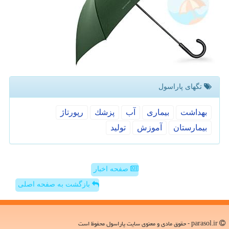
تگهای پاراسول
بهداشت
بیماری
آب
پزشك
رپورتاژ
بیمارستان
آموزش
تولید
صفحه اخبار
بازگشت به صفحه اصلی
parasol.ir - حقوق مادی و معنوی سایت پاراسول محفوظ است