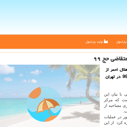
اراسول
تولید پاراسول
قاضی حج ۹۹
ال احمر از
برگزاری آزمون و مصاحبه حضوری پزشكان متقاضی حج99 در تهران
 با بیان این
ست كه مركز
ی مصاحبه از
ت.
 در عملیات
ره كرد: از این