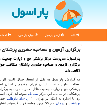
پاراسول
خانه
آرشیو پاراسول
درباره پاراسول
خدمات پ
برگزاری آزمون و مصاحبه حضوری پزشكان مت
پاراسول: سرپرست مركز پزشكی حج و زیارت جمعیت هل
آگاهی داد.
به گزارش پاراسول به نقل از ایسنا
، جمال الدین الوانی
مطلب اظهار داشت: استان تهران هفدهمین استان ا
پزشكی حج و زیارت جمعیت هلال احمر مبادرت به برگزار
پزشكانی در سامانه این مركز
ثبت نام
نموده اند، كرده اس
وی با اشاره به اینكه در تهران ۱۱۰
پزشك
داوطلب
حضور
بهداشت
و
درمان
حج ۹۹ مورد معاینه قرار گرفتهاند اشا