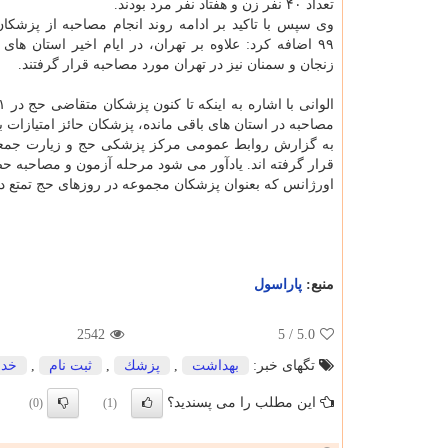
تعداد ۴۰ نفر زن و هفتاد نفر مرد بودند.
وی سپس با تاكید بر ادامه روند انجام مصاحبه از پزشك
۹۹ اضافه كرد: علاوه بر تهران، در ایام اخیر استان های 
زنجان و سمنان نیز در تهران مورد مصاحبه قرار گرفتند.
مصاحبه در استان های باقی مانده، پزشكان حائز امتیازات 
اورژانس كه بعنوان پزشكان مجموعه در روزهای حج تمتع در
منبع:
پاراسول
2542
/ 5
5.0
تگهای خبر:
بهداشت
,
پزشك
,
ثبت نام
,
خدم
این مطلب را می پسندید؟
(0)
(1)