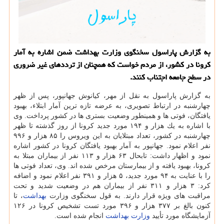
به گزارش پاراسول سخنگوی وزارت بهداشت ضمن اشاره به آمار
كرونا در كشور، از مردم خواست كه همچنان از ترددهای غیر ضروری
در سطح جامعه اجتناب كنند.
به گزارش پاراسول به نقل از مهر، كیانوش جهانپور، پس از ظهر
چهارشنبه در ارتباط تصویری، به عرضه تازه ترین آمار ابتلاء، بهبود
یافتگان، فوتی ها و همینطور وضعیت بستری ها در كشور پرداخت. وی
با اشاره به یك هزار و ۱۹۴ مورد جدید كرونا از روز گذشته تا ظهر
چهارشنبه در كشور، تعداد مبتلایان به این ویروس را ۸۵ هزار و ۹۹۶
نفر اعلام نمود. جهانپور به آمار بهبود یافتگان كرونا در كشور اشاره
نمود و اظهار داشت: تابحال ۶۳ هزار و ۱۱۳ نفر از بیماران مبتلا به
كرونا، بهبود یافته و از بیمارستان مرخص شده اند. وی، تعداد فوتی ها
را با عنایت به ۹۴ مورد جدید، ۵ هزار و ۳۹۱ نفر اعلام نمود و اضافه
كرد: ۳ هزار و ۳۱۱ نفر از بیماران هم در وضعیت شدید و تحت
مراقبت های ویژه قرار دارند. به قول سخنگوی وزارت
بهداشت
، تا
كنون بالغ بر ۳۷۷ هزار و ۳۹۶ مورد تست تشخیص كرونا در ۱۲۶
آزمایشگاه مورد تأیید
وزارت بهداشت
انجام شده است.