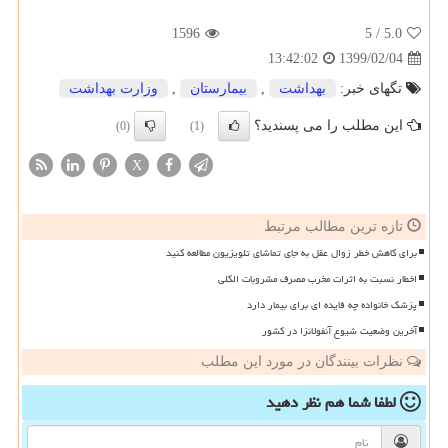
1596
/ 5
5.0
1399/02/04
13:42:02
تگهای خبر:
بهداشت
,
بیمارستان
,
وزارت بهداشت
این مطلب را می پسندید؟
(0)
(1)
X
تازه ترین مطالب مرتبط
برای کاهش خطر زوال عقل به جای تماشای تلویزیون مطالعه کنید
اخطار نسبت به اثرات مخرب مصرف مشروبات الکلی
پزشک خانواده چه فایده ای برای بیمار دارد
آخرین وضعیت شیوع آنفولانزا در کشور
نظرات بینندگان در مورد این مطلب
لطفا شما هم
نظر دهید