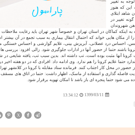
وجه به تغییر
این که هنوز
شاهد ابتلای
ونه تغییر در
ذهن شهروندان
 به اینکه کماکان در استان تهران و خصوصاً شهر تهران باید رعایت ملاحظات 
را از مکان هایی خواند که احتمال انتقال بیماری به سبب تجمع در آن بیشتر 
 نفس، احساس درد عضلانی، آبریزش بینی، علایم گوارشی و احساس خستگی 
رونا باشند حتما از حضور آنها در ادارات جلوگیری شود. زالی افزود: بررسی های
د از بیمارانی که تست کرونا آنها مثبت بوده است، تب داشته اند. بدین سبب تب، یافته شایعی در
 حتما علایم کرونا را هم ندارد. وی ادامه داد: افرادی که در دو هفته اخیر در
ا از حضور در محل کار اجتناب کنند. فرمانده ستاد مقابله با کرونا در کلانشهر ته
یت فاصله گذاری و استفاده از ماسک، اظهار داشت: حتما در اتاق های مسقف پ
اده می شود حتما پنجره ای باز باشد تا امکان تهویه برقرار شود.
1399/03/11
13:34:12
X