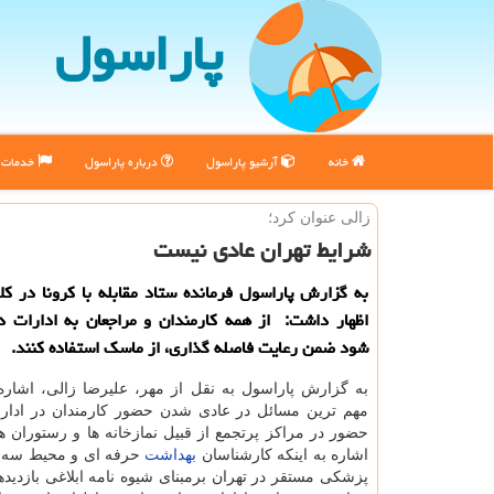
پاراسول
خانه
آرشیو پاراسول
درباره پاراسول
خدمات پ
زالی عنوان كرد؛
شرایط تهران عادی نیست
به گزارش پاراسول فرمانده ستاد مقابله با كرونا در كلا
اظهار داشت: از همه كارمندان و مراجعان به ادارات 
شود ضمن رعایت فاصله گذاری، از ماسك استفاده كنند.
به گزارش پاراسول به نقل از مهر، علیرضا زالی، اشاره
مهم ترین مسائل در عادی شدن حضور کارمندان در ادارات
حضور در مراکز پرتجمع از قبیل نمازخانه ها و رستوران ه
اشاره به اینکه کارشناسان
بهداشت
حرفه ای و محیط سه د
پزشکی مستقر در تهران برمبنای شیوه نامه ابلاغی بازدیده