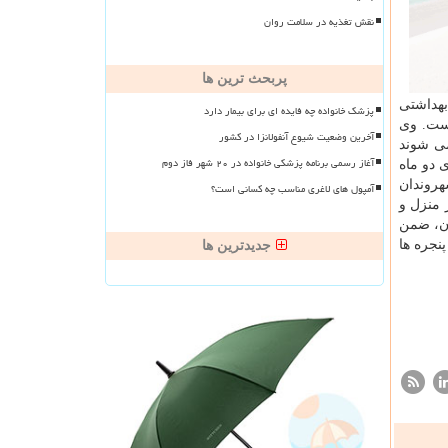
نقش تغذیه در سلامت روان
پربحث ترین ها
بهداشتی
پزشک خانواده چه فایده ای برای بیمار دارد
است. وی
آخرین وضعیت شیوع آنفولانزا در کشور
می شوند
آغاز رسمی برنامه پزشکی خانواده در ۲۰ شهر فاز دوم
 دو ماه
 شهروندان
آمپول های لاغری مناسب چه کسانی است؟
 منزل و
ران، ضمن
نجره ها
جدیدترین ها