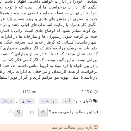
تصادفی خودرا در ادارات خواهند داشت، اظهار داشت: بات
الگوی کار ادارات درخواست ما این است که با توجه به 
شرایط در تهران به نقطه مطلوب قطعی نرسیده و همچنان 
جدید و بستری در بخش های عادی و ویژه هستیم باید هر گ
الگوی کار همراه با رعایت استانداردهای قبلی باشد و در 
این گونه متبادر نشود که اوضاع عادی است. زالی با اشاره
جدی تر گرفته شود، رستوران ها و نمازخانه ها در ادارات 
اظهار داشت: کسانی که گرفتار علایم تب، سرفه، تنگی
حتما باید به پزشک مراجعه کنند که اگر مظنون به بیماری ک
گذشته نشان میدهد که فقط ۴۰ درص
تهرانی نیست و این گونه نیست که اگر کسی فکر کند تب ندارد
یا در بین اقوام با فرد مبتلا به کرونا تماس داشته اند، حتم
درخواست از همه کارمندان و مراجعان به ادارات برای رعا
باز باشد تا امکان تهویه هوا فراهم گردد و اگر از کولر استف
1152
/ 5
5.0
تگهای خبر:
آب
,
بهداشت
,
بیماری
,
پزشك
این مطلب را می پسندید؟
(0)
(1)
تازه ترین مطالب مرتبط