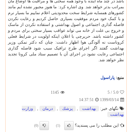
باشد در چند ماه آینده با وجود همه سختی ها و مراقبت ها اوضاع مان
بمراتب بدتر خواهد شد. وی اشاره کرد: ما هنوز مجبور نشده ایم مانند
کشورهای همسایه شرایط سخت محدودیتی اعلام نماییم ما بسیار نرم
و با کمک خود مردم موفقیت بسیاری حاصل کردیم و رعایت نکردن
فاصله گذاری اجتماعی و اصول بهداشتی و استفاده نکردن از ماسک
و خروج بی علت از خانه می تواند عواقب بسیار سختی برای مردم و
کشور داشته باشد. حریرچی با اعلان اینکه اولویت در شرایط فعلی
کروناست نه آلودگی هوا اظهار داشت: چنان که دکتر نمکی وزیر
بهداشت گفتند اگر اجرای طرح ترافیک سبب شود فاصله گذاری
اجتماعی رعایت نشود در اجرای آن با تصمیم ستاد ملی کرونا تجدید
نظر خواهد شد.
منبع:
پاراسول
1145
/ 5
5.0
1399/03/14
14:37:51
تگهای خبر:
بهداشت
,
پزشك
,
درمان
,
وزارت
بهداشت
این مطلب را می پسندید؟
(0)
(1)