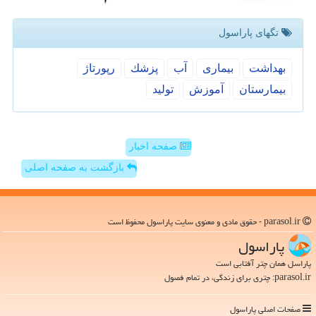
تگهای پاراسول
بهداشت
بیماری
آب
پزشك
رپورتاژ
بیمارستان
آموزش
تولید
صفحه اخبار
بازگشت به صفحه اصلی
parasol.ir - حقوق مادی و معنوی سایت پاراسول محفوظ است
پاراسول
پاراسل همان چتر آفتابی است
parasol.ir: چتری برای زندگی، در تمام فصول
صفحات اصلی پاراسول