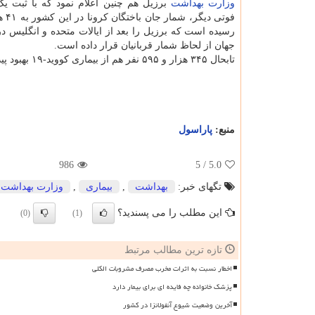
وزارت بهداشت
رسیده است که برزیل را بعد از ایالات متحده و انگلیس د
جهان از لحاظ شمار قربانیان قرار داده است.
تابحال ۳۴۵ هزار و ۵۹۵ نفر هم از بیماری کووید-۱۹ بهبود پیدا کرده اند.
منبع:
پاراسول
986
/ 5
5.0
تگهای خبر:
بهداشت
,
بیماری
,
وزارت بهداشت
این مطلب را می پسندید؟
(0)
(1)
تازه ترین مطالب مرتبط
اخطار نسبت به اثرات مخرب مصرف مشروبات الکلی
پزشک خانواده چه فایده ای برای بیمار دارد
آخرین وضعیت شیوع آنفولانزا در کشور