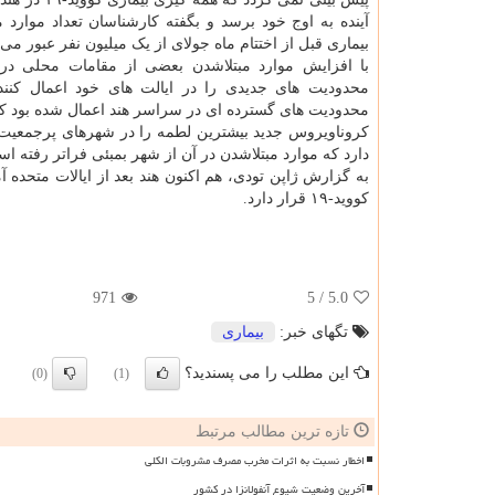
آینده به اوج خود برسد و بگفته کارشناسان تعداد موارد مب
بیماری قبل از اختتام ماه جولای از یک میلیون نفر عبور می 
با افزایش موارد مبتلاشدن بعضی از مقامات محلی در ن
محدودیت های جدیدی را در ایالت های خود اعمال کنند.
محدودیت های گسترده ای در سراسر هند اعمال شده بود که
کروناویروس جدید بیشترین لطمه را در شهرهای پرجمعیت ه
دارد که موارد مبتلاشدن در آن از شهر بمبئی فراتر رفته ا
به گزارش ژاپن تودی، هم اکنون هند بعد از ایالات متحده آ
کووید-۱۹ قرار دارد.
971
/ 5
5.0
تگهای خبر:
بیماری
این مطلب را می پسندید؟
(0)
(1)
تازه ترین مطالب مرتبط
اخطار نسبت به اثرات مخرب مصرف مشروبات الکلی
آخرین وضعیت شیوع آنفولانزا در کشور