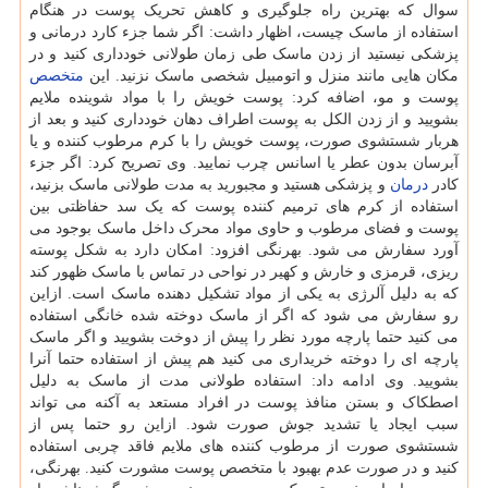
سوال که بهترین راه جلوگیری و کاهش تحریک پوست در هنگام
استفاده از ماسک چیست، اظهار داشت: اگر شما جزء کارد درمانی و
پزشکی نیستید از زدن ماسک طی زمان طولانی خودداری کنید و در
مکان هایی مانند منزل و اتومبیل شخصی ماسک نزنید. این
متخصص
پوست و مو، اضافه کرد: پوست خویش را با مواد شوینده ملایم
بشویید و از زدن الکل به پوست اطراف دهان خودداری کنید و بعد از
هربار شستشوی صورت، پوست خویش را با کرم مرطوب کننده و یا
آبرسان بدون عطر یا اسانس چرب نمایید. وی تصریح کرد: اگر جزء
کادر
درمان
و پزشکی هستید و مجبورید به مدت طولانی ماسک بزنید،
استفاده از کرم های ترمیم کننده پوست که یک سد حفاظتی بین
پوست و فضای مرطوب و حاوی مواد محرک داخل ماسک بوجود می
آورد سفارش می شود. بهرنگی افزود: امکان دارد به شکل پوسته
ریزی، قرمزی و خارش و کهیر در نواحی در تماس با ماسک ظهور کند
که به دلیل آلرژی به یکی از مواد تشکیل دهنده ماسک است. ازاین
رو سفارش می شود که اگر از ماسک دوخته شده خانگی استفاده
می کنید حتما پارچه مورد نظر را پیش از دوخت بشویید و اگر ماسک
پارچه ای را دوخته خریداری می کنید هم پیش از استفاده حتما آنرا
بشویید. وی ادامه داد: استفاده طولانی مدت از ماسک به دلیل
اصطکاک و بستن منافذ پوست در افراد مستعد به آکنه می تواند
سبب ایجاد یا تشدید جوش صورت شود. ازاین رو حتما پس از
شستشوی صورت از مرطوب کننده های ملایم فاقد چربی استفاده
کنید و در صورت عدم بهبود با متخصص پوست مشورت کنید. بهرنگی،