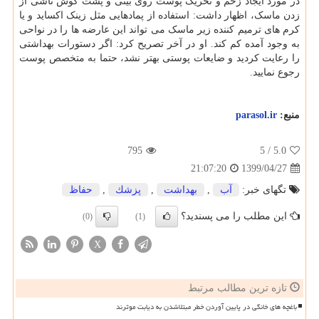
در مورد ایجاد زخم و تحریک پوست روی بینی و پشت گوش ناشی از
زدن ماسک، اظهار داشت: استفاده از پمادهایی مثل زینک اکساید و یا
کرم های ترمیم کننده زیر ماسک می تواند این عارضه ها را در نواحی
به وجود آمده کم کند. او در آخر تصریح کرد: اگر دستورات بهداشتی
را رعایت کردید و ضایعات پوستی بهتر نشد، حتما به متخصص پوست
رجوع نمایید.
منبع:
parasol.ir
795
/ 5
5.0
1399/04/27
21:07:20
تگهای خبر:
آب
,
بهداشت
,
پزشك
,
حفاظ
این مطلب را می پسندید؟
(0)
(1)
X
تازه ترین مطالب مرتبط
باغچه های خانگی در پایین آوردن خطر مبتلاشدن به دیابت موثرند