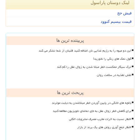
لینک دوستان پاراسول
فیش حج
قیمت بیسیم کنوود
پربیننده ترین ها
این دو میوه را به رژیم غذایی تان اضافه کنید قلبتان از شما تشکر می کند
گول نمک های رنگی را نخورید!
ترک سیگار ممکنست خطر مبتلا شدن به زوال عقل را کم کند
نقش تغذیه در سلامت روان
پربحث ترین ها
باغچه های خانگی در پایین آوردن خطر مبتلاشدن به دیابت موثرند
برای کاهش خطر زوال عقل به جای تماشای تلویزیون مطالعه کنید
اخطار نسبت به اثرات مخرب مصرف مشروبات الکلی
اخطار جمع آوری روغن های یک برند از بازار