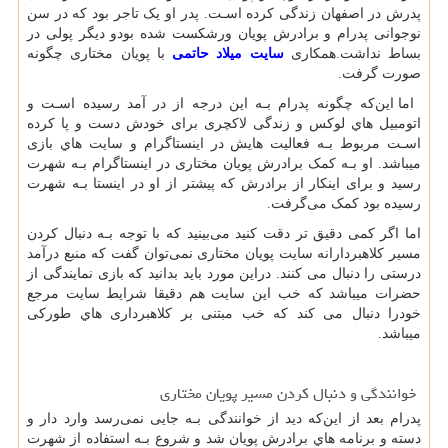
پدرش در اصفهان زندگی کرده اسـت. پدر او یک تاجر بود که در سن
نوجوانی پدرام و برادرش پویان ورشکست شده بودو دیگر پولی در
بساط نداشت.همکاری
سایت میلاد حاتمی
با پویان مختاری چگونه
صورت گرفت
.
اما این‌که چگونه پدرام بـه این درجه از در آمد رسیده اسـت و
اتومبیل هاي‌ لوکس و زندگی لاکچری برای خودش دست و پا کرده
اسـت مربوط بـه فعالیت هایش در اینستاگرام و سایت هاي‌ بازی
میباشد. او بـه کمک برادرش پویان مختاری در اینستاگرام بـه شهرت
رسید و برای اینکار از برادرش که پیشتر از او در اینستا بـه شهرت
رسیده بود کمک می‌گرفت
.
اما اگر کمی دقیق تر دقت کنید می‌بینید که با توجه بـه دنبال کردن
مسیر کلاهبردارانه سایت پویان مختاری نمی‌توان گفت که منبع درآمد
درستی را دنبال می کنند. دراین مورد باید بدانید که بازی نمایندگی از
حضرات میباشد که خب این سایت هم دقیقا شرایط سایت مرجع
خودرا دنبال می کند که خب مبتنی بر کلاهبرداری هاي‌ طورکی
میباشد
.
خوانندگی و دنبال کردن مسیر پویان مختاری
پدرام بعد از این‌که دید از خوانندگی بـه جایی نمی‌رسد وارد دار و
دسته و برنامه هاي‌ برادرش پویان شد و شروع بـه استفاده از شهرت