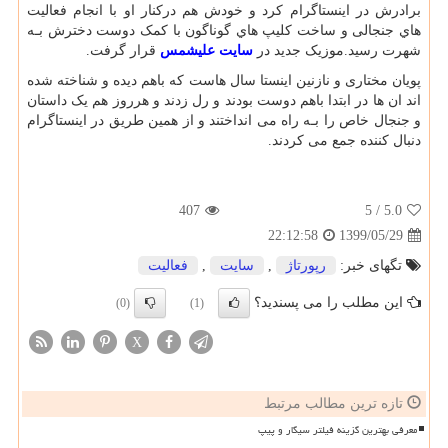
برادرش در اینستاگرام کرد و خودش هم درکنار او با انجام فعالیت
هاي‌ جنجالی و ساخت کلیپ هاي‌ گوناگون با کمک دوست دخترش بـه
شهرت رسید.موزیک جدید در
سایت علیشمس
قرار گرفت
.
پویان مختاری و نازنین اینستا سال هاست که باهم دیده و شناخته شده
اند ان ها در ابتدا باهم دوست بودند و رل زدند و هرروز هم یک داستان
و جنجال خاص را بـه راه می انداختند و از همین طریق در اینستاگرام
دنبال کننده جمع می کردند
.
407
/ 5
5.0
1399/05/29
22:12:58
تگهای خبر:
رپورتاژ
,
سایت
,
فعالیت
این مطلب را می پسندید؟
(0)
(1)
X
تازه ترین مطالب مرتبط
معرفی بهترین گزینه فیلتر سیگار و پیپ