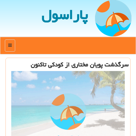
پاراسول
منو
سرگذشت پویان مختاری از كودكی تاكنون