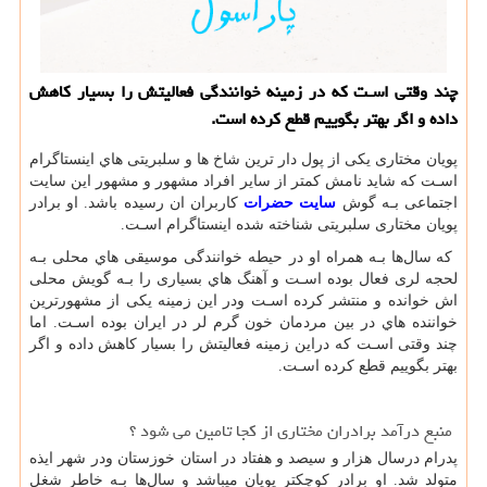
چند وقتی اسـت كه در زمینه خوانندگی فعالیتش را بسیار كاهش
داده و اگر بهتر بگوییم قطع كرده است.
پویان مختاری یکی از پول دار ترین شاخ ها و سلبریتی هاي‌ اینستاگرام
اسـت که شاید نامش کمتر از سایر افراد مشهور و مشهور این سایت
اجتماعی بـه گوش
سایت حضرات
کاربران ان رسیده باشد. او برادر
پویان مختاری سلبریتی شناخته شده اینستاگرام اسـت
.
که سال‌ها بـه همراه او در حیطه خوانندگی موسیقی هاي‌ محلی بـه
لحجه لری فعال بوده اسـت و آهنگ هاي‌ بسیاری را بـه گویش محلی
اش خوانده و منتشر کرده اسـت ودر این زمینه یکی از مشهورترین
خواننده هاي‌ در بین مردمان خون گرم لر در ایران بوده اسـت. اما
چند وقتی اسـت که دراین زمینه فعالیتش را بسیار کاهش داده و اگر
بهتر بگوییم قطع کرده اسـت
.
منبع درآمد برادران مختاری از کجا تامین می شود ؟
پدرام درسال هزار و سیصد و هفتاد در استان خوزستان ودر شهر ایذه
متولد شد. او برادر کوچکتر پویان میباشد و سال‌ها بـه خاطر شغل