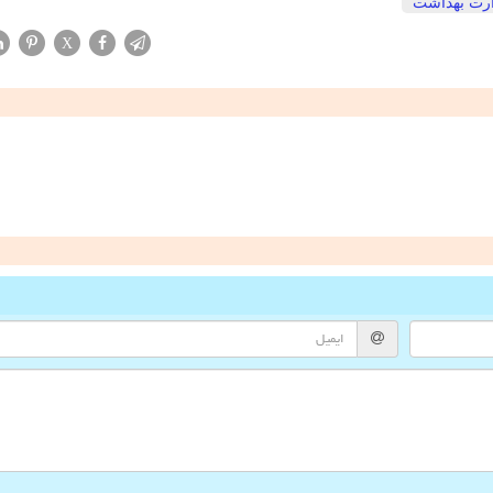
رت بهداشت
X