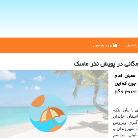
اراسول
تولید پاراسول
گانی در پویش نذر ماسك
محبان امام
چون كه این
محروم و كم
ری
با بیان اینکه
شقان خاندان
 گیری ویروس
شهروندان و
انیان مراسم