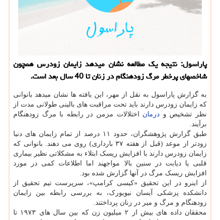
پاراسول: نتیجه یك مطالعه نشان میدهد زایمان زودرس همچون
شاخصهای پرخطر مرگ زودهنگام در زنان تا 40 سال بعد است.
به گزارش پاراسول به نقل از مهر، این یافته ها نشان میدهد بانوانی
که زایمان زودرس دارند باید تحت مراقبت های بالینی طولانی مدت از
نظر تشخیص و
درمان
اختلالات مزمن در رابطه با مرگ زودهنگام
برآیند.
طبق گزارش پژوهشگران، حدود ۱۱ درصد از تمام زایمان های دنیا
زودتر از موعد (قبل از هفته ۳۷ بارداری) روی می دهند. بانوانی که
زایمان زودرس دارند با افزایش ریسک ابتلاء به مشکلاتی نظیر بیماری
قلبی یا دیابت در سنین بالا مواجهند اما اطلاعات کمی در مورد
افزایش ریسک مرگ در آنها گزارش شده بود.
از اینرو در این تحقیق «کیسی کرامپ»، سرپرست تیم تحقیق از
دانشکده پزشکی آیسان نیویورک، به بررسی رابطه بین زایمان
زودهنگام و مرگ و میر در زنان پرداختند.
محققان داده های بیش از ۲ میلیون زن که بین سال های ۱۹۷۳ تا