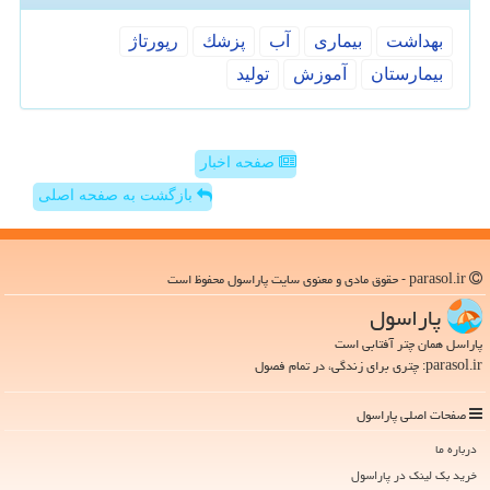
بهداشت
بیماری
آب
پزشك
رپورتاژ
بیمارستان
آموزش
تولید
صفحه اخبار
بازگشت به صفحه اصلی
parasol.ir - حقوق مادی و معنوی سایت پاراسول محفوظ است
پاراسول
پاراسل همان چتر آفتابی است
parasol.ir: چتری برای زندگی، در تمام فصول
صفحات اصلی پاراسول
درباره ما
خرید بک لینک در پاراسول