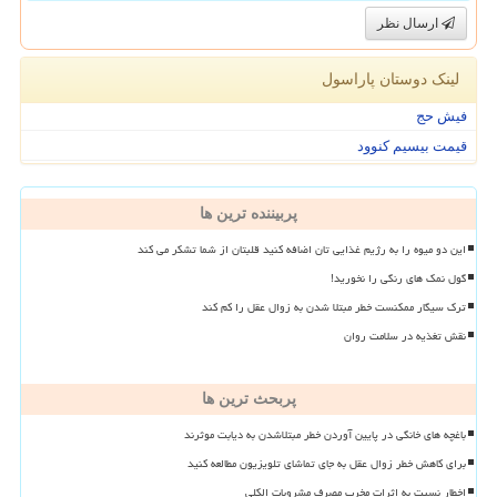
ارسال نظر
لینک دوستان پاراسول
فیش حج
قیمت بیسیم کنوود
پربیننده ترین ها
این دو میوه را به رژیم غذایی تان اضافه کنید قلبتان از شما تشکر می کند
گول نمک های رنگی را نخورید!
ترک سیگار ممکنست خطر مبتلا شدن به زوال عقل را کم کند
نقش تغذیه در سلامت روان
پربحث ترین ها
باغچه های خانگی در پایین آوردن خطر مبتلاشدن به دیابت موثرند
برای کاهش خطر زوال عقل به جای تماشای تلویزیون مطالعه کنید
اخطار نسبت به اثرات مخرب مصرف مشروبات الکلی