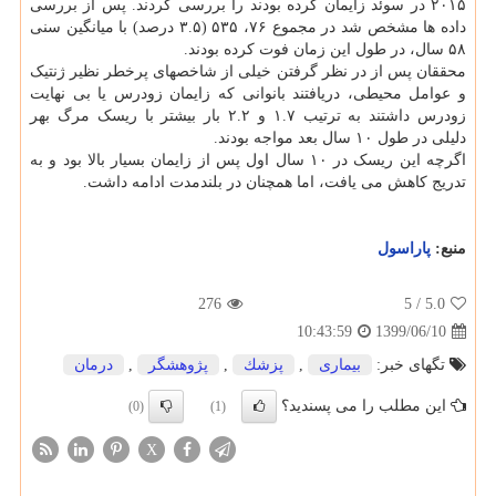
۲۰۱۵ در سوئد زایمان کرده بودند را بررسی کردند. پس از بررسی
داده ها مشخص شد در مجموع ۷۶، ۵۳۵ (۳.۵ درصد) با میانگین سنی
۵۸ سال، در طول این زمان فوت کرده بودند.
محققان پس از در نظر گرفتن خیلی از شاخصهای پرخطر نظیر ژنتیک
و عوامل محیطی، دریافتند بانوانی که زایمان زودرس یا بی نهایت
زودرس داشتند به ترتیب ۱.۷ و ۲.۲ بار بیشتر با ریسک مرگ بهر
دلیلی در طول ۱۰ سال بعد مواجه بودند.
اگرچه این ریسک در ۱۰ سال اول پس از زایمان بسیار بالا بود و به
تدریج کاهش می یافت، اما همچنان در بلندمدت ادامه داشت.
منبع:
پاراسول
276
/ 5
5.0
1399/06/10
10:43:59
تگهای خبر:
بیماری
,
پزشك
,
پژوهشگر
,
درمان
این مطلب را می پسندید؟
(0)
(1)
X