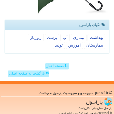
تگهای پاراسول
بهداشت
بیماری
آب
پزشك
رپورتاژ
بیمارستان
آموزش
تولید
صفحه اخبار
بازگشت به صفحه اصلی
parasol.ir - حقوق مادی و معنوی سایت پاراسول محفوظ است
پاراسول
پاراسل همان چتر آفتابی است
parasol.ir: چتری برای زندگی، در تمام فصول