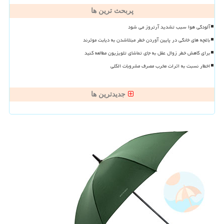
پربحث ترین ها
آلودگی هوا سبب تشدید آرتروز می شود
باغچه های خانگی در پایین آوردن خطر مبتلاشدن به دیابت موثرند
برای کاهش خطر زوال عقل به جای تماشای تلویزیون مطالعه کنید
اخطار نسبت به اثرات مخرب مصرف مشروبات الکلی
جدیدترین ها