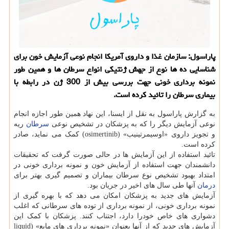
پاراسول: سازمان غذا و داروی آمریكا انجام نوعی آزمایش خون برای
شناسایی ده ها نوع از جهش ژنتیكی انواع سرطان ها و همین طور
نمونه برداری خونی جهت بررسی بیش از 300 ژن در رابطه با
بیماری سرطان را تائید كرده است.
به گزارش پاراسول به نقل از ایسنا، این نهاد همین طور اجازه انجام
نوعی آزمایش دیگر را که به پزشکان در تشخیص نوعی
سرطان
ریه
و تجویز داروی «اوسیمرتینیب» (osimertinib) کمک می نماید، صادر
کرده است.
تائید استفاده از این آزمایش ها در حالی صورت گرفت که تحقیقات
دانشمندان جهت استفاده از آزمایش خون و نمونه برداری خونی در
امتداد بهبود تشخیص نوع سرطان بیماران و تصمیم گیری بهتر برای
درمان
آنها طی سال های اخیر در جریان بود.
آزمایش های جدید به پزشکان امکان می دهد که با بهره گیری از
نمونه برداری خونی، از نمونه برداری از توده های سرطانی که اغلب
دشواری های خاص خودرا دارد، اجتناب کنند. پزشکان با کمک این
آزمایش های جدید که از آنها بعنوان «نمونه برداری های مایع» (liquid