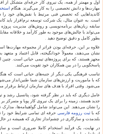
اول و مهمتر از همه، یک نیروی کار حرفه‌ای متشکل از ا
مهارت‌ها و دانش تخصصی را به کار می‌گیرند. هنگام
استخد
کاندیداهایی که تخصص فنی مرتبط با نقش‌های خود را د
است. به عنوان مثال، یک شرکت توسعه نرم‌افزار باید کاندی
سابقه زبان‌های برنامه‌نویسی و روش‌های مدیریت پروژه 
می‌تواند با چالش‌های موجود به طور کارآمد و خلاقانه مقا
بطور کامل و دقیق توضیح دهید .
علاوه بر این، حرفه‌ای بودن فراتر از مجموعه مهارت‌ها ا
نشان می‌دهند، معمولاً خودانگیخته، قابل اعتماد و متعهد ب
مجهز هستند، که برای پروژه‌های تیمی حیاتی است. چنین ا
پاسخگویی را در بین همکاران خود تقویت می‌کنند.
تناسب فرهنگی یکی دیگر از جنبه‌های حیاتی است که هنگام 
که با ماموریت و ارزش‌های سازمان شما طنین‌انداز می‌شو
می‌شود. وقتی افراد با هدف های سازمان ارتباط برقرار می‌کن
عامل دیگری که باید در نظر گرفته شود، پتانسیل رشد و ت
جدید هستند، زمینه را برای یک نیروی کار پویا و متمرکز بر آی
را نشان می‌دهند. این می‌تواند شامل گواهینامه‌ها، مدارک
که با
ثبت رزومه فارسی
حرفه ای تمامی شرایط خود را توض
بلندمدت و سازگاری در چشم‌انداز تجاری که همیشه در حال 
در نهایت، یک فرآیند استخدام کاملا ضروری است و سازما
استاندارد، ارزیابی مهارت‌ها و بررسی سوابق می‌شود. با 