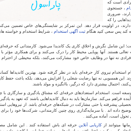
فرادی است که
ام
، جستجوی
ارند، ضروری
داهایی را که
دارند، در اولویت قرار دهد. این تمرکز بر شایستگی‌های خاص تضمین می‌کند
بله کند پس سعی کنید هنگام
ثبت آگهی استخدام
، شرایط استخدام و خواسته های
ست؛ این شامل نگرش و اخلاق کاری یک کاندیدا می‌شود. کارمندانی که حرفه‌ای 
ه تعالی هستند. آنها پویایی محیط کار را درک می‌کنند و برای همکاری مؤثر با 
فرادی نه تنها در وظایف خاص خود مشارکت می‌کنند، بلکه محیطی از احترام م
استخدام نیروی کار حرفه‌ای باید در نظر گرفته شود. بهترین کاندیداها کسان
ند. این همسویی نه تنها رضایت شغلی را افزایش می‌دهد، بلکه باعث حفظ کارک
ند، احتمال بیشتری دارد که درگیر، باانگیزه و مولد باشند.
وسعه است. استخدام استعدادهای حرفه‌ای که مشتاق یادگیری و سازگاری با چ
نده فراهم می‌کند. سازمان‌ها باید به دنبال کاندیداهایی باشند که تعهد به یادگی
 تحصیلی پیشرفته یا حتی مشارکت در شبکه‌های حرفه‌ای باشد. از نیروهایی استفا
یح داده اند . با سرمایه‌گذاری روی چنین کارمندانی، شرکت‌ها خود را برای
تحول است، آماده می‌کنند .
نها میتوانند از
کاریابی آنلاین
حرفه ای باش استفاده کنند . این شامل مصا
اتخاذ یک رویکرد ساختاریافته، سازمان‌ها می‌توانند خطرات را کاهش داده و 