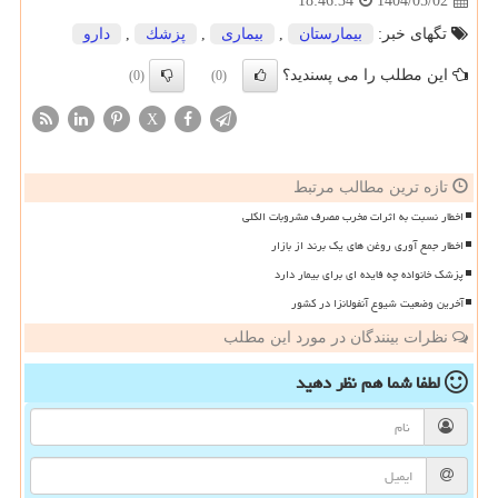
1404/05/02
18:46:34
تگهای خبر:
بیمارستان
,
بیماری
,
پزشك
,
دارو
این مطلب را می پسندید؟
(0)
(0)
X
تازه ترین مطالب مرتبط
اخطار نسبت به اثرات مخرب مصرف مشروبات الکلی
اخطار جمع آوری روغن های یک برند از بازار
پزشک خانواده چه فایده ای برای بیمار دارد
آخرین وضعیت شیوع آنفولانزا در کشور
نظرات بینندگان در مورد این مطلب
لطفا شما هم
نظر دهید