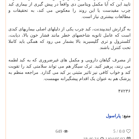
تایید این که آیا مکمل ویتامین دی واقعاً در پیش گیری از بیماری کبد
چرب مفیدست یا این روند را معکوس می کند، به تحقیقات و
مطالعات بیشتری نیاز است.
به گزارش ایندیپندنت، کبد چرب یکی از دلیلهای اصلی بیماریهای کبدی
است که عامل ثانویه شاخصهای خطر مانند فشار خون بالا، دیابت،
کلسترول و تری گلیسیرید بالا بشمار می رود که همگی باید کاملا
تحت کنترل باشند.
از مصرف گیاهان دارویی و مکمل های غیرضروری که به کبد لطمه
می زنند، پرهیز کنید. ترک سیگار هم می تواند سلامتی کبد را تقویت
کند و خواب کافی نیز تاثیر مثبتی بر کبد می گذارد. مراجعه منظم به
پزشک هم به عنوان یک اقدام پیشگیرانه مهمست.
۴۷۲۳۶
منبع:
پاراسول
649
/ 5
0.0