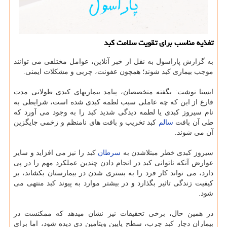
تغذیه مناسب برای تقویت سلامت کبد
به گزارش پاراسول به نقل از خبر آنلاین، عوامل مختلفی می توانند
موجب بیماری کبد شوند؛ همچون عفونت، چربی و مشکلات ایمنی.
ایسنا نوشت: بگفته متخصصان، پیامد بیماریهای کبدی طولانی مدت
فارغ از این که چه عاملی سبب لطمه کبدی شده است، شرایطی به
نام سیروز کبدی یا لطمه دیدگی شدید کبد را به وجود می آورد که
طی آن بافت
سالم
کبد تخریب و بافت های نامنظم و زخمی جایگزین
آن می شوند.
سیروز کبدی خطر مبتلاشدن به
سرطان
کبد را نیز می افزاید و سایر
عوارض آنکه ناتوانی کبد در انجام دادن چندین عملکرد مهم را در پی
دارد، می تواند کار فرد را به بستری شدن در بیمارستان بکشاند، بر
کیفیت زندگی تاثیر بگذارد و در بیشتر موارد به پیوند کبد منتهی می
شود.
در همین حال، برخی تحقیقات نیز نشان میدهد که ممکنست در
بیماران دچار کبد چرب، سطح پایین ویتامین دی دیده شود، اما برای