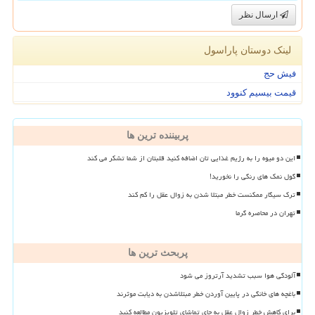
ارسال نظر
لینک دوستان پاراسول
فیش حج
قیمت بیسیم کنوود
پربیننده ترین ها
این دو میوه را به رژیم غذایی تان اضافه کنید قلبتان از شما تشکر می کند
گول نمک های رنگی را نخورید!
ترک سیگار ممکنست خطر مبتلا شدن به زوال عقل را کم کند
تهران در محاصره گرما
پربحث ترین ها
آلودگی هوا سبب تشدید آرتروز می شود
باغچه های خانگی در پایین آوردن خطر مبتلاشدن به دیابت موثرند
برای کاهش خطر زوال عقل به جای تماشای تلویزیون مطالعه کنید