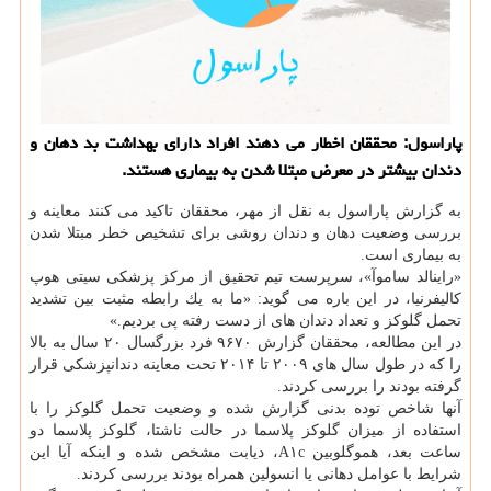
پاراسول: محققان اخطار می دهند افراد دارای بهداشت بد دهان و
دندان بیشتر در معرض مبتلا شدن به بیماری هستند.
به گزارش پاراسول به نقل از مهر، محققان تاكید می كنند معاینه و
بررسی وضعیت دهان و دندان روشی برای تشخیص خطر مبتلا شدن
به بیماری است.
«راینالد ساموآ»، سرپرست تیم تحقیق از مركز پزشكی سیتی هوپ
كالیفرنیا، در این باره می گوید: «ما به یك رابطه مثبت بین تشدید
تحمل گلوكز و تعداد دندان های از دست رفته پی بردیم.»
در این مطالعه، محققان گزارش ۹۶۷۰ فرد بزرگسال ۲۰ سال به بالا
را كه در طول سال های ۲۰۰۹ تا ۲۰۱۴ تحت معاینه دندانپزشكی قرار
گرفته بودند را بررسی كردند.
آنها شاخص توده بدنی گزارش شده و وضعیت تحمل گلوكز را با
استفاده از میزان گلوكز پلاسما در حالت ناشتا، گلوكز پلاسما دو
ساعت بعد، هموگلوبین A۱c، دیابت مشخص شده و اینكه آیا این
شرایط با عوامل دهانی یا انسولین همراه بودند بررسی كردند.