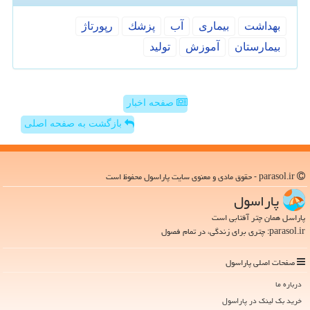
بهداشت
بیماری
آب
پزشك
رپورتاژ
بیمارستان
آموزش
تولید
صفحه اخبار
بازگشت به صفحه اصلی
parasol.ir - حقوق مادی و معنوی سایت پاراسول محفوظ است
پاراسول
پاراسل همان چتر آفتابی است
parasol.ir: چتری برای زندگی، در تمام فصول
صفحات اصلی پاراسول
درباره ما
خرید بک لینک در پاراسول