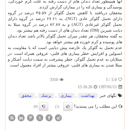
آنها همینطور تعداد دندان های از دست رفته به علت كرم خوردگی،
پوسیدگی و بیماری لثه را در بیماران گزارش كردند.
محققان دریافتند با كاهش تحمل گلوكز از ۴۵.۵۷ درصد در گروه
دارای تحمل گلوكز عادی (NGT)، به ۶۷.۶۱ درصد در گروه دارای
تحمل گلوكز غیرعادی (AGT) و به ۸۲.۸۷ درصد در گروه مبتلا به
دیابت شیرین (DM) تعداد دندان های از دست رفته هم بیشتر بود.
به گفته محققان، هر چقدر میزان تحمل گلوكز بالاتر باشد تعداد دندان
های پوسیده و كرم خورده هم بیشتر خواهد بود.
عدم تحمل به گلوكز یك عارضه پیش دیابتی است كه با مقاومت به
انسولین و افزایش خطر بیماری های قلبی- عروقی همراه است. در
مبتلایان به عدم تحمل گلوكز، خطر پیشرفت به سمت دیابت آشكار و
مبتلا شدن به بیماری های قلبی- عروقی بیشتر از افراد معمول است.
3310
/ 5
5.0
1397/01/11
15:16:26
تگهای خبر:
بهداشت
,
بیماری
,
پزشك
,
محقق
این مطلب را می پسندید؟
(0)
(1)
X