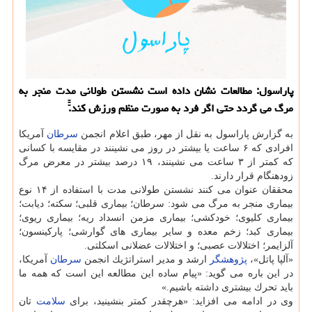
پاراسول: مطالعات نشان داده است نشستن طولانی مدت منجر به
مرگ می گردد حتی اگر فرد به صورت منظم ورزش كند.ّّّ
به گزارش پاراسول به نقل از مهر، طبق اعلام انجمن
سرطان
آمریكا
افرادی كه ۶ ساعت یا بیشتر در روز می نشینند در مقایسه با كسانی
كه كمتر از ۳ ساعت می نشینند، ۱۹ درصد بیشتر در معرض مرگ
زودهنگام قرار دارند.
محققان عنوان می كنند نشستن طولانی مدت با استفاده از ۱۴ نوع
بیماری منجر به مرگ می شود: سرطان؛ بیماری قلبی؛ سكته؛ دیابت؛
بیماری كلیوی؛ خودكشی؛ بیماری مزمن انسداد ریه؛ بیماری ریوی؛
بیماری كبد؛ زخم معده و سایر بیماری های گوارشی؛ پاركینسون؛
آلزایمر؛ اختلالات عصبی؛ و اختلالات عضلانی اسكلتی.
«آلپا پاتل»،
پژوهشگر
ارشد و مدیر استراتژیك انجمن
سرطان
آمریكا،
در این باره می گوید: «پیام ساده این مطالعه این است كه همه ما
باید تحرك بیشتری داشته باشیم.»
وی در ادامه می افزاید: «هرچقدر كمتر بنشینید، برای
سلامت
تان