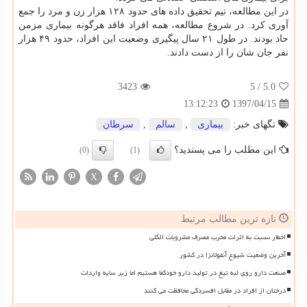
در این مطالعه، تیم تحقیق داده های حدود ۱۲۸ هزار زن و مرد را جمع
آوری كرد. در شروع مطالعه، همه افراد فاقد هرگونه بیماری مزمن
حاد بودند. در طول ۲۱ سال پیگیری وضعیت این افراد، حدود ۴۹ هزار
نفر جان شان را از دست دادند.
3423
/ 5
5.0
1397/04/15
13:12:23
تگهای خبر:
بیماری
,
سالم
,
سرطان
این مطلب را می پسندید؟
(0)
(1)
X
تازه ترین مطالب مرتبط
اخطار نسبت به اثرات مخرب مصرف مشروبات الکلی
آخرین وضعیت شیوع آنفولانزا در کشور
صنعت دارو روی لبه تیغ در تولید دارو خودکفا هستیم اما زیر سایه واردات
درختان از افراد در مقابل افسردگی محافظت می کنند