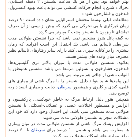
بهتر خواهد بود. پس از هر یك ساعت نشستن، ۲ دقیقه ایستادن،
تحرك داشتن یا انجام حركات كششی می تواند باعث بهبود كلسترول،
قندخون و فشارخون شود.»
مطالعات قبلی توسط محققان استرالیایی نشان داده است ۹۰ درصد
زمان غیركاری با بی تحركی می گذرد كه بیش از نیمی از آن صرف
تماشای تلویزیون یا نشستن پشت كامپیوتر می گردد.
به گفته پاتل هنوز مشخص نمی باشد كه چرا نشستن طولانی مدت
شرایطی ناسالم می باشد. یك احتمال این است افرادی كه زمان
بیشتری را در كاناپه سپری می كنند دارای سایر رفتارهای ناسالم نظیر
مصرف میان وعده های بیشتر هستند.
بعلاوه، نشستن طولانی مدت با میزان بالاتر تری گلیسیریدها،
قندخون، فشارخون و انسولین مرتبط می باشد. نشستن همینطور با
التهاب ناشی از چاقی هم مرتبط می باشد.
این پیامدها شاید بتواند دلیل نشستن را با مرگ ناشی از بیماری های
قلبی، كبدی و كلیوی و همینطور
سرطان
، دیابت و بیماری انسداد ریه
توضیح دهد.
همچنین هنوز دلیل ارتباط مرگ به خاطر خودكشی، پاركینسون و
آلزایمر و همینطور اختلالات عصبی و عضلانی-اسكلتی با نشستن
طولانی مدت مشخص نمی باشد. این احتمال وجود دارد كه خود این
مشكلات منجر به نشستن طولانی مدت می شوند.
افزایش ریسك مرگ ناشی از نشستن طولانی مدت در میان بیماری
ها متفاوت می باشد و شامل ۱۰ درصد برای
سرطان
تا ۶۰ درصد
برای بیماری های اسكلتی-عضلانی می گردد.