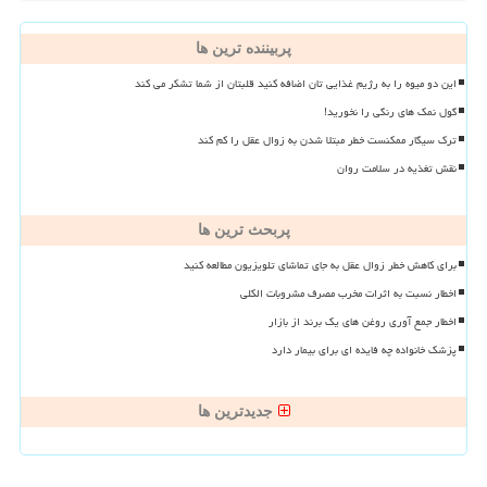
پربیننده ترین ها
این دو میوه را به رژیم غذایی تان اضافه کنید قلبتان از شما تشکر می کند
گول نمک های رنگی را نخورید!
ترک سیگار ممکنست خطر مبتلا شدن به زوال عقل را کم کند
نقش تغذیه در سلامت روان
پربحث ترین ها
برای کاهش خطر زوال عقل به جای تماشای تلویزیون مطالعه کنید
اخطار نسبت به اثرات مخرب مصرف مشروبات الکلی
اخطار جمع آوری روغن های یک برند از بازار
پزشک خانواده چه فایده ای برای بیمار دارد
جدیدترین ها