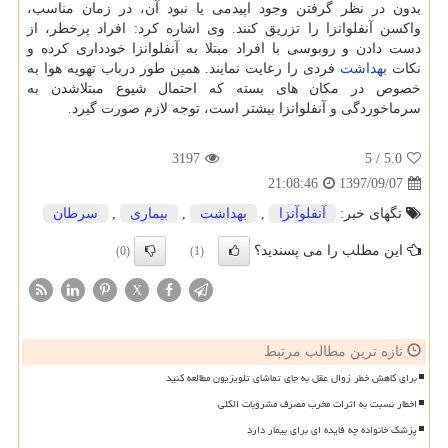
بدون در نظر گرفتن وجود اپیدمی یا نبود آن، در زمان مناسب،
واكسن آنفلوانزا را تزریق كنند. وی اشاره كرد: افراد پرخطر، از
دست دادن و روبوسی با افراد مبتلا به آنفلوانزا خودداری كرده و
نكات
بهداشت
فردی را رعایت نمایند. همین طور درباب تهویه هوا به
خصوص در مكان های بسته كه احتمال شیوع مبتلاشدن به
سرماخوردگی و آنفلوانزا بیشتر است، توجه لازم صورت گیرد.
3197
/ 5
5.0
1397/09/07
21:08:46
تگهای خبر:
آنفلوآنزا
,
بهداشت
,
بیماری
,
سرطان
این مطلب را می پسندید؟
(0)
(1)
X
تازه ترین مطالب مرتبط
برای کاهش خطر زوال عقل به جای تماشای تلویزیون مطالعه کنید
اخطار نسبت به اثرات مخرب مصرف مشروبات الکلی
پزشک خانواده چه فایده ای برای بیمار دارد