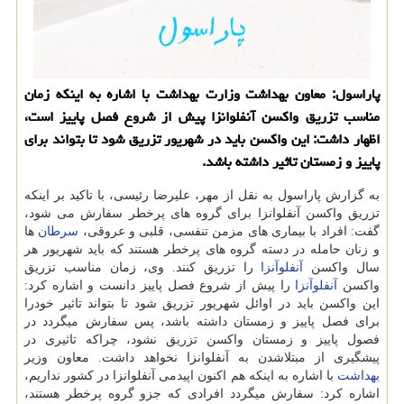
پاراسول: معاون بهداشت وزارت بهداشت با اشاره به اینكه زمان
مناسب تزریق واكسن آنفلوانزا پیش از شروع فصل پاییز است،
اظهار داشت: این واكسن باید در شهریور تزریق شود تا بتواند برای
پاییز و زمستان تاثیر داشته باشد.
به گزارش پاراسول به نقل از مهر، علیرضا رئیسی، با تاكید بر اینكه
تزریق واكسن آنفلوانزا برای گروه های پرخطر سفارش می شود،
گفت: افراد با بیماری های مزمن تنفسی، قلبی و عروقی،
سرطان
ها
و زنان حامله در دسته گروه های پرخطر هستند كه باید شهریور هر
سال واكسن
آنفلوآنزا
را تزریق كنند. وی، زمان مناسب تزریق
واكسن
آنفلوآنزا
را پیش از شروع فصل پاییز دانست و اشاره كرد:
این واكسن باید در اوائل شهریور تزریق شود تا بتواند تاثیر خودرا
برای فصل پاییز و زمستان داشته باشد، پس سفارش میگردد در
فصول پاییز و زمستان واكسن تزریق نشود، چراكه تاثیری در
پیشگیری از مبتلاشدن به آنفلوانزا نخواهد داشت. معاون وزیر
بهداشت
با اشاره به اینكه هم اكنون اپیدمی آنفلوانزا در كشور نداریم،
اشاره كرد: سفارش میگردد افرادی كه جزو گروه پرخطر هستند،