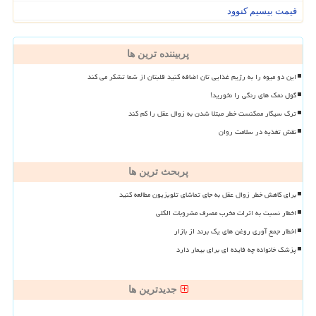
قیمت بیسیم کنوود
پربیننده ترین ها
این دو میوه را به رژیم غذایی تان اضافه کنید قلبتان از شما تشکر می کند
گول نمک های رنگی را نخورید!
ترک سیگار ممکنست خطر مبتلا شدن به زوال عقل را کم کند
نقش تغذیه در سلامت روان
پربحث ترین ها
برای کاهش خطر زوال عقل به جای تماشای تلویزیون مطالعه کنید
اخطار نسبت به اثرات مخرب مصرف مشروبات الکلی
اخطار جمع آوری روغن های یک برند از بازار
پزشک خانواده چه فایده ای برای بیمار دارد
جدیدترین ها