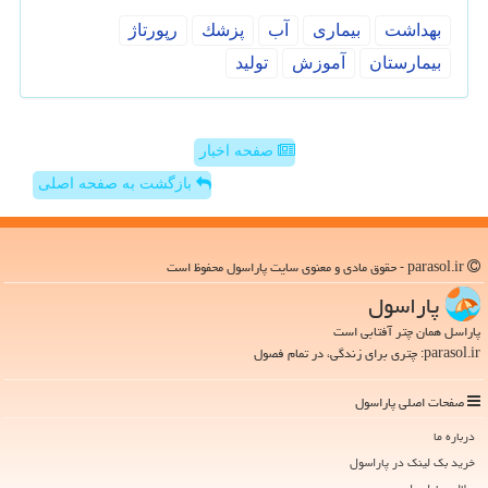
بهداشت
بیماری
آب
پزشك
رپورتاژ
بیمارستان
آموزش
تولید
صفحه اخبار
بازگشت به صفحه اصلی
parasol.ir - حقوق مادی و معنوی سایت پاراسول محفوظ است
پاراسول
پاراسل همان چتر آفتابی است
parasol.ir: چتری برای زندگی، در تمام فصول
صفحات اصلی پاراسول
درباره ما
خرید بک لینک در پاراسول