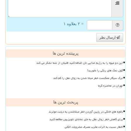
= ۲ بعلاوه ۱
ارسال نظر
پربیننده ترین ها
این دو میوه را به رژیم غذایی تان اضافه کنید قلبتان از شما تشکر می کند
گول نمک های رنگی را نخورید!
ترک سیگار ممکنست خطر مبتلا شدن به زوال عقل را کم کند
تهران در محاصره گرما
پربحث ترین ها
باغچه های خانگی در پایین آوردن خطر مبتلاشدن به دیابت موثرند
برای کاهش خطر زوال عقل به جای تماشای تلویزیون مطالعه کنید
اخطار نسبت به اثرات مخرب مصرف مشروبات الکلی