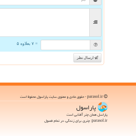
= ۷ بعلاوه ۵
ارسال نظر
parasol.ir - حقوق مادی و معنوی سایت پاراسول محفوظ است
پاراسول
پاراسل همان چتر آفتابی است
parasol.ir: چتری برای زندگی، در تمام فصول