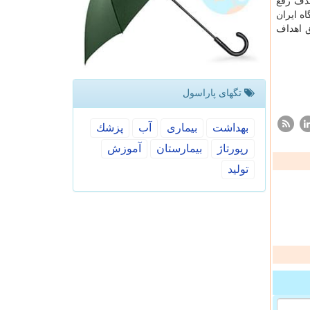
هدف رفع
ه ایران
ق اهداف
تگهای پاراسول
بهداشت
بیماری
آب
پزشك
رپورتاژ
بیمارستان
آموزش
تولید