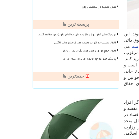
نقش تغذیه در سلامت روان
پربحث ترین ها
برای کاهش خطر زوال عقل به جای تماشای تلویزیون مطالعه کنید
د. این
ق ذاتی
اخطار نسبت به اثرات مخرب مصرف مشروبات الکلی
مت
می
اخطار جمع آوری روغن های یک برند از بازار
امرغوب،
پزشک خانواده چه فایده ای برای بیمار دارد
د كنند.
ه است و
تا جایی
جدیدترین ها
وانین و
ی احقاق
ر افراد
 مفسد و
فساد در
لل متحد
 در وزارت
 اسلامی