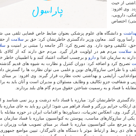
داشتی از حیث
. وی افزود:
كی، دارویی،
اشتی) اختصاص
هداشت
و دانشگاه های علوم پزشكی بعنوان ضابط خاص قضایی تلقی می شون
ه رأسا ورود كنند. معاون وزیر دادگستری خاطرنشان كرد: حق بر
سلامت
از حقو
، تكلیفی وجود دارد. وی تصریح كرد: اگر جامعه را مبتنی بر امنیت و
سلا
ید
سلامت
مردم هم در اولویت قرار گیرد. مردم حق دارند كه از كالای ن
ارند به سازمان غذا و
دارو
و برچسب اصالت اعتماد كنند و با اطمینان خاطر خری
ت
تصریح كرد و اضافه كرد: دوران كنترل و نظارت به شیوه های قدیم گذشت
مختلف و با طراحی سازوكارهای نوین و علمی می توان نظارت ها را گسترش داد 
وادغذایی، آرایشی و بهداشتی تحت نظارت قرار گیرند. وی افزود: بر مبنای ق
و شفافیت جزو تكالیف و وظایف مسئولان و مدیران است و آنان باید به برا
مقابله با فساد و به رسمیت شناختن حقوق مردم گام های بلند بردارند.
دادگستری خاطرنشان كرد: مبارزه با فساد دانه درشت و ریز نمی شناسد و اگ
ارتكاب جرایم بزرگتر و فساد فراهم می شود؛ ازاین رو باید به جای مبارزه با
ر گیرد. وی، انعكاس تجربیات، دستاوردها و اقدامات ایران در حوزه مقابله با 
كی از سازوكارهای مناسب، پیوستن به كنوانسیون مبارزه با فساد سازمان م
نوانسیون را امضا كرد و مرجع ملی كنوانسیون مبارزه با فساد بر مبنای تصویب هیات وزیران
های ذی ربط و ارتباط موثر با دستگاه های تاثیرگذار، تبیین مواضع جمهوری