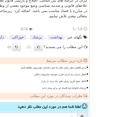
ایران در عرصه های بین المللی، اصلاح و بازبینی قانون
خلاءهای قانونی و صدمه شناسی وضع موجود بعضی از وظایف 
در مبارزه با فساد مناسب نمی باشد، اضافه كرد: زیرساخ
متعالی بیشتر تلاش نماییم.
3174
/ 5
5.0
تگهای خبر:
بهداشت
,
پزشك
,
خوراكی
,
دار
این مطلب را می پسندید؟
(0)
(1)
تازه ترین مطالب مرتبط
برای کاهش خطر زوال عقل به جای تماشای تلویزیون مطالعه کنید
اخطار نسبت به اثرات مخرب مصرف مشروبات الکلی
اخطار جمع آوری روغن های یک برند از بازار
پزشک خانواده چه فایده ای برای بیمار دارد
نظرات بینندگان در مورد این مطلب
لطفا شما هم
در مورد این مطلب
نظر دهید