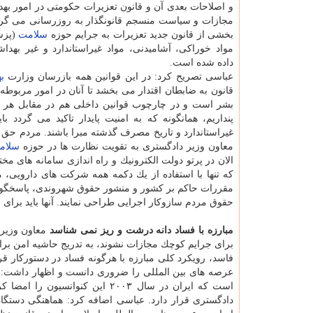
و اصلاحات بعدی آن و قانون تعزیرات حكومتی در امور به
مجازات و سیاست منسجم قانونگذار به روزرسانی می گردد
بخشی از قانون جدید تعزیرات به جرایم حوزه
سلامت
(پزش
مواد خوراكی، آشامیدنی، مواد غیراستاندارد و غیر بهد
داده شده است.
عباسی تصریح كرد: در این قوانین همه بازرسان وزارت
ب
قانون به ضابطان اقتدار می بخشد تا آنان در امور مربوط
بشر است و در چارچوب قوانین داخلی هم در مقابل هر حق
پنداریم، همانگونه كه به امنیت پایدار تاكید می گردد با
غیراستاندارد و تاریخ مصرف گذشته مبرا باشند. مردم حق د
معاون وزیر دادگستری به تقویت نظارت ها در حوزه
سلام
الان در پرتو دولت الكترونیك و راه اندازی سامانه های 
كه تنها با استفاده از یك دكمه همه شركت های دارویی، م
مقررات حاكم بر كشور و منشور حقوق شهروندی، پاسخگویی 
حقوق مردم سازوكار اجرایی طراحی نمایند. آنها باید برای 
مبارزه با فساد دانه درشت و ریز نمی شناسد
معاون وزیر 
برای جرایم كوچك مجازات نشوند، به تدریج حاشیه امن برای 
فاسد، رویكرد كلی مبارزه با هرگونه فساد در دستوركار قرا
عرصه های بین المللی را ضروری دانست و اظهار داشت: ی
است كه ایران در سال ۲۰۰۳ این ك
دادگستری قرار دارد. عباسی اضافه كرد: هماهنگی دستگاه 