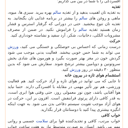
افسردگی را با شما در بین می گذاریم:
تغذیه
به تغذیه تان اهمیت بدهید و از تغذیه
سالم
بهره ببرید. سبزی ها، میوه،
ماهی و روغن های
سالم
را بیشتر در برنامه غذایی تان بگنجانید. به
تغذیه تان تنوع ببخشید. حتی در دورانی كه گرفتار استرس و فشار
زمان هستید تغذیه
سالم
را فراموش نكنید. در ضمن از مصرف
مشروبات الكلی، دخانیات، شكر، آرد سفید و نشاسته خودداری كنید.
حركت
درست زمانی كه احساس بی حوصلگی و خستگی می كنید،
ورزش
می تواند به شما حس خوبی ببخشد. فعالیت بدنی موجب می شود
گردش خون در مغز بهتر صورت بگیرد و هورمون های شادی بخش
سروتونین و دوپامین بیشتر ترشح شوند. سفارش می شود كه بدین
منظور ۳۰ دقیقه در روز
ورزش
كنید.
استشمام هوای تازه در بیرون خانه
تا جایی كه می توانید در هوای تازه و آزاد حركت كنید. هم فعالیت
ورزشی، هم نور تأثیر مهمی در مقابله با افسردگی دارند. حتما نباید
هوا آفتابی باشد، چون نور معمولی روز، حتی وقتی هوا ابری است،
به قدر كافی دارای پرتوی فرابنفش است. افزون بر این، حركت در
هوای آزاد موجب تقویت سیستم دفاعی بدن می شود. به جهت اینكه
انگیزه بیشتری پیدا كنید با دوستانتان قرار بگذارید.
خواب كافی
خواب مرتب، كافی و تجدیدكننده قوا برای
سلامت
جسمی و روانی
مهم می باشد. انسان به صورت متوسط نیاز به هفت ساعت خواب