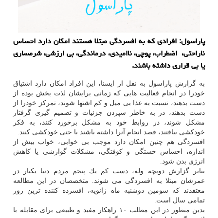
پاراسول: افرادی كه به افسردگی مبتلا هستند امكان دارد احساس
ناراحتی، اضطراب، پوچی، ناامیدی، درماندگی، بی ارزشی، شرمساری
یا بی قراری داشته باشند.
به گزارش پاراسول به نقل از ایسنا، این افراد امكان دارد اشتیاق
خودرا در انجام فعالیت هایی كه زمانی برایشان لذت بخش بوده از
دست بدهند، نسبت به غذا بی میل و كم اشتها شوند، تمركز خودرا از
دست بدهند، در به خاطر سپردن جزئیات و تصمیم گیری گرفتار
مشكل شوند، در روابط خود به مشكل برخورد كنند، به فكر
خودكشی بیافتند، قصد انجام آنرا داشته باشند یا حتی خودكشی كنند.
افسردگی هم چنین امكان دارد موجب بی خوابی، خواب بیش از
اندازه، احساس خستگی و كوفتگی، مشكلات گوارشی یا كاهش
انرژی بدن شود.
بنابر گزارش دویچه وله، دست كم یك پنجم مردم دنیا یكبار در
عمرشان مبتلا به افسردگی می شوند. متخصصان در این مطالعه
معتقدند كه سومین دوشنبه ماه ژانویه، افسرده كننده ترین روز
تمامی سال است.
بدین منظور در این مطلب ۱۰ راهكار مفید و طبیعی برای مقابله با