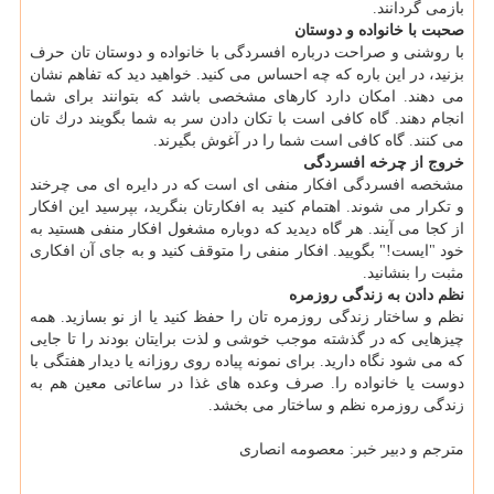
بازمی گردانند.
صحبت با خانواده و دوستان
با روشنی و صراحت درباره افسردگی با خانواده و دوستان تان حرف
بزنید، در این باره كه چه احساس می كنید. خواهید دید كه تفاهم نشان
می دهند. امكان دارد كارهای مشخصی باشد كه بتوانند برای شما
انجام دهند. گاه كافی است با تكان دادن سر به شما بگویند درك تان
می كنند. گاه كافی است شما را در آغوش بگیرند.
خروج از چرخه افسردگی
مشخصه افسردگی افكار منفی ای است كه در دایره ای می چرخند
و تكرار می شوند. اهتمام كنید به افكارتان بنگرید، بپرسید این افكار
از كجا می آیند. هر گاه دیدید كه دوباره مشغول افكار منفی هستید به
خود "ایست!" بگویید. افكار منفی را متوقف كنید و به جای آن افكاری
مثبت را بنشانید.
نظم دادن به زندگی روزمره
نظم و ساختار زندگی روزمره تان را حفظ كنید یا از نو بسازید. همه
چیزهایی كه در گذشته موجب خوشی و لذت برایتان بودند را تا جایی
كه می شود نگاه دارید. برای نمونه پیاده روی روزانه یا دیدار هفتگی با
دوست یا خانواده را. صرف وعده های غذا در ساعاتی معین هم به
زندگی روزمره نظم و ساختار می بخشد.
مترجم و دبیر خبر: معصومه انصاری