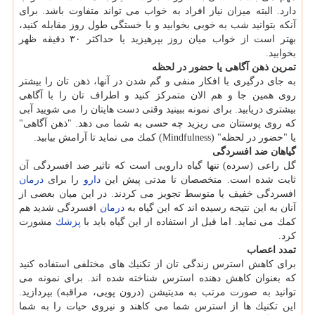
دارد. البته میزان نیاز افراد به خواب می تواند متفاوت باشد. برای
آنكه بتوانید شب به خوبی بخوابید و با خستگی طول روز مقابله كنید،
بهتر است از خواب میان روز بپرهیزید یا حداكثر ۳۰ دقیقه ظهر
بخوابید.
تمرین ذهن آگاهی یا حضور در لحظه
به جای درگیری با افكار منفی و گم شدن در آنها، ذهن تان را بیشتر
روی همین جا و هم الان متمركز كنید و اطراف تان را با آگاهی
بیشتری دریابید. برای نمونه ببینید وقتی دست هایتان را می شویید آبی
كه روی پوستتان می ریزید چه حسی به شما می دهد. "ذهن آگاهی"
یا "حضور در لحظه" (Mindfulness) كمك می نماید تا آرامش بیابید.
گیاهان ضد افسردگی
گل راعی (سرده) تنها گیاه دارویی است كه تاثیر ضد افسردگی آن
ثابت شده است. متخصصان تا مدتی پیش این
دارو
را برای
درمان
افسردگی خفیف یا متوسط تجویز می كردند. در این میان بعضی از
آنان به این نتیجه رسیده اند كه این گیاه به
درمان
افسردگی شدید هم
كمك می نماید. اما قبل از استفاده از این گیاه باید با
پزشك
مشورت
كرد.
تمدد اعصاب
برای كاهش استرس زندگی تان از تكنیك های مختلفی استفاده كنید
كه بعنوان كاهش دهنده استرس شناخته شده اند. برای نمونه می
توانید به صورت مرتب به مدیتیشن (درون پویی، مراقبه) بپردازید.
این تكنیك ها از استرس شما می كاهند و نیروی حیات را به شما