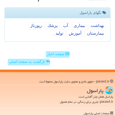
تگهای پاراسول
بهداشت
بیماری
آب
پزشك
رپورتاژ
بیمارستان
آموزش
تولید
صفحه اخبار
بازگشت به صفحه اصلی
parasol.ir - حقوق مادی و معنوی سایت پاراسول محفوظ است
پاراسول
پاراسل همان چتر آفتابی است
parasol.ir: چتری برای زندگی، در تمام فصول
صفحات اصلی پاراسول