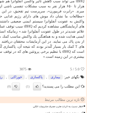
هزار تا ۶۵۰ هزار نفر به سبب مشكلات تنفسی ناشی ا
میرند. «رابرت فریبورن»، سرپرست تیم تقحیق، در این ب
واكنش به عفونت آنفلوانزا سیستم ایمنی ضعیفی داشتند
های T كمك یار بسیار كُندتر بودند كه نتیجه آن، پاكس
است كه tBHQ با تنظیم برخی پروتئین های كه در
بیشتری در این زمینه است.»
3075
/ 5
5.0
تگهای خبر:
بیماری
,
پاكسازی
,
خوراكی
,
رژ
این مطلب را می پسندید؟
(0)
(1)
تازه ترین مطالب مرتبط
اخطار نسبت به اثرات مخرب مصرف مشروبات الکلی
آخرین وضعیت شیوع آنفولانزا در کشور