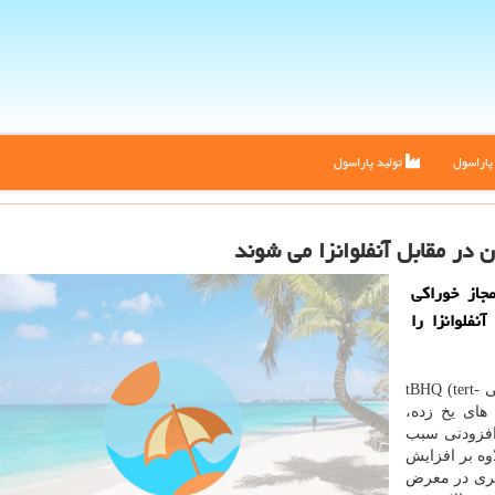
اراسول
تولید پاراسول
در مقابل آنفلوانزا می شوند
جاز خوراكی
نفلوانزا را
به گزارش پاراسول به نقل از مهر، ماده افزودنی خوراكی tBHQ (tert-
وشت های یخ زده،
افزودنی سبب
اوه بر افزایش
گیری در معرض