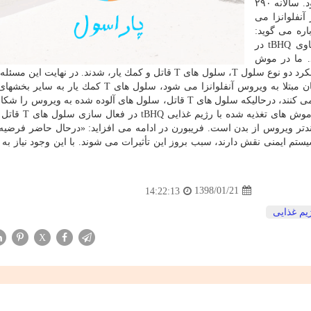
tBHQ می تواند سبب كاهش تأثیر واكسن آنفلوانزا هم شود. سالانه ۲۹۰
ز آنفلوانزا می
اره می گوید:
«مطالعات ما نشان داد موش های دارای رژیم غذایی حاوی tBHQ در
. ما در موش
های آزمایشگاهی مشاهده كردیم كه tBHQ سبب توقف عملكرد دو نوع سلول T، سلول های T قاتل و كمك یار، شدند. در نها
علائم شدیدتر در طول عفونت آنفلوانزا شد.» زمانیكه انسان مبتلا به ویروس آنفلوانزا می شود، سلول های
ایمنی هدایت شده و به هماهنگی یك واكنش مناسب كمك می كنند، درحالیكه سلول های T قاتل، سلول های آلوده شده به و
از بدن پاك می نمایند. در این آزمایشات محققان دریافت
ازی كُندتر ویروس از بدن است. فریبورن در ادامه می افزاید: «درحال حاضر فرضی
 توقف سیستم ایمنی نقش دارند، سبب بروز این تأثیرات می شوند. با این وجود نیاز به
1398/01/21
14:22:13
یم غذایی
X