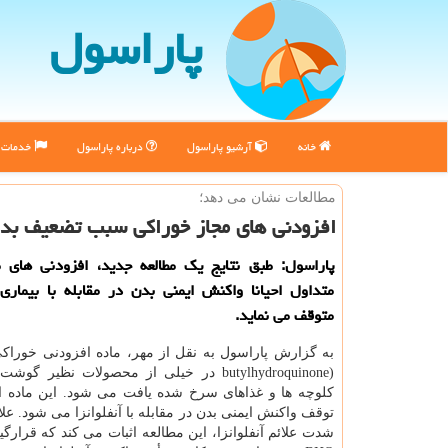
پاراسول
خانه
آرشیو پاراسول
درباره پاراسول
خدمات پ
مطالعات نشان می دهد؛
افزودنی های مجاز خوراكی سبب تضعیف بدن 
پاراسول: طبق نتایج یك مطالعه جدید، افزودنی های م
متداول احیانا واكنش ایمنی بدن در مقابله با بیماری آ
متوقف می نماید.
butylhydroquinone) در خیلی از محصولات نظیر گ
كلوچه ها و غذاهای سرخ شده یافت می شود. این ماده 
توقف واكنش ایمنی بدن در مقابله با آنفلوانزا می شود. عل
شدت علائم آنفلوانزا، این مطالعه اثبات می كند كه قرار