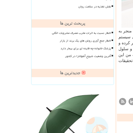
نقش تغذیه در سلامت روان
پربحث ترین ها
یت این مسئله منجر به
اخطار نسبت به اثرات مخرب مصرف مشروبات الکلی
 T كمك یار به سایر بخشهای سیستم
اخطار جمع آوری روغن های یک برند از بازار
یروس را شكار كرده و
پزشک خانواده چه فایده ای برای بیمار دارد
ند موش های تغذیه شده با رژیم غذایی tBHQ در فعال سازی سلول های T قاتل و سلول
ه من این
آخرین وضعیت شیوع آنفولانزا در کشور
 تحقیقات
جدیدترین ها