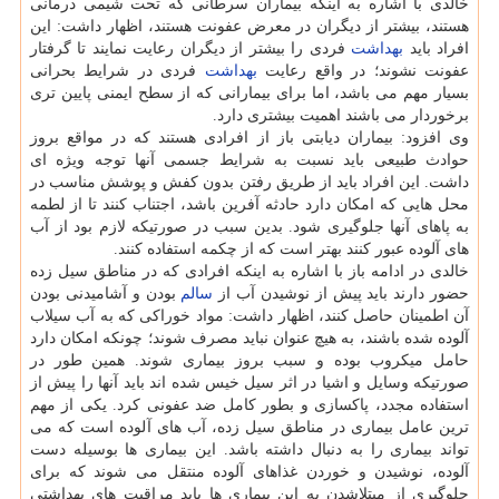
خالدی با اشاره به اینكه بیماران سرطانی كه تحت شیمی درمانی
هستند، بیشتر از دیگران در معرض عفونت هستند، اظهار داشت: این
افراد باید
بهداشت
فردی را بیشتر از دیگران رعایت نمایند تا گرفتار
عفونت نشوند؛ در واقع رعایت
بهداشت
فردی در شرایط بحرانی
بسیار مهم می باشد، اما برای بیمارانی كه از سطح ایمنی پایین تری
برخوردار می باشند اهمیت بیشتری دارد.
وی افزود: بیماران دیابتی باز از افرادی هستند كه در مواقع بروز
حوادث طبیعی باید نسبت به شرایط جسمی آنها توجه ویژه ای
داشت. این افراد باید از طریق رفتن بدون كفش و پوشش مناسب در
محل هایی كه امكان دارد حادثه آفرین باشد، اجتناب كنند تا از لطمه
به پاهای آنها جلوگیری شود. بدین سبب در صورتیكه لازم بود از آب
های آلوده عبور كنند بهتر است كه از چكمه استفاده كنند.
خالدی در ادامه باز با اشاره به اینكه افرادی كه در مناطق سیل زده
حضور دارند باید پیش از نوشیدن آب از
سالم
بودن و آشامیدنی بودن
آن اطمینان حاصل كنند، اظهار داشت: مواد خوراكی كه به آب سیلاب
آلوده شده باشند، به هیچ عنوان نباید مصرف شوند؛ چونكه امكان دارد
حامل میكروب بوده و سبب بروز بیماری شوند. همین طور در
صورتیكه وسایل و اشیا در اثر سیل خیس شده اند باید آنها را پیش از
استفاده مجدد، پاكسازی و بطور كامل ضد عفونی كرد. یكی از مهم
ترین عامل بیماری در مناطق سیل زده، آب های آلوده است كه می
تواند بیماری را به دنبال داشته باشد. این بیماری ها بوسیله دست
آلوده، نوشیدن و خوردن غذاهای آلوده منتقل می شوند كه برای
جلوگیری از مبتلاشدن به این بیماری ها باید مراقبت های بهداشتی