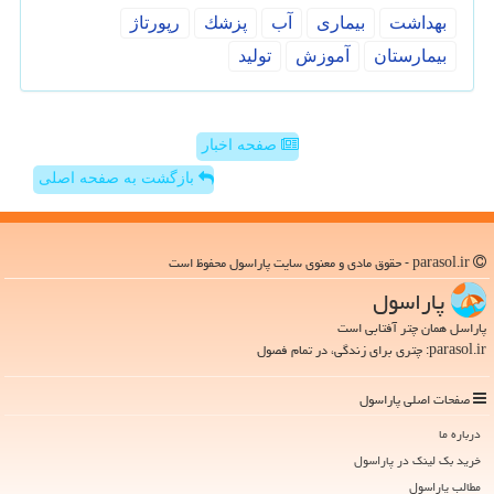
بهداشت
بیماری
آب
پزشك
رپورتاژ
بیمارستان
آموزش
تولید
صفحه اخبار
بازگشت به صفحه اصلی
parasol.ir - حقوق مادی و معنوی سایت پاراسول محفوظ است
پاراسول
پاراسل همان چتر آفتابی است
parasol.ir: چتری برای زندگی، در تمام فصول
صفحات اصلی پاراسول
درباره ما
خرید بک لینک در پاراسول
مطالب پاراسول