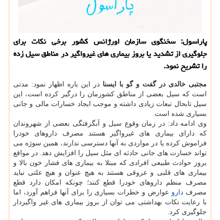
پاراسول: سخنگوی سازمان اورژانس كشور برخی نكات برای
جلوگیری از تشدید یا بروز بیماری های غیرواگیر در مناطق سیل زده
را تشریح نمود.
مجتبی خالدی در گفت و گو با ایسنا
در این باره اظهار نمود: مدتی
است كه سیل بعضی از مناطق كشورمان را درگیر كرده است، این
سیل تابحال تبعات زیادی داشته و موجب ایجاد خسارات مالی و جانی
بسیاری شده است.
وی ادامه داد: در زمان وقوع سیل و آبگرفتگی بعضی از شهروندان
كه دارای بیماری های غیرواگیر هستند مصرف داروهای خودرا
فراموش كرده یا در مواردی به آنها دسترسی ندارند، همین سوژه می
تواند خسارت های جانی حادثه ای مثل سیل را افزایش دهد. در مواقع
بروز حوادث طبیعی افرادی كه مبتلا به بیماری های فشار خون بالا و
بیماری های قلبی و عروقی هستند به هیچ عنوان و هیچ علتی نباید
مصرف منظم داروهای خودرا قطع كنند؛ چونكه امكان دارد قطع
مصرف
دارو
عوارض و خطرات بسیاری را برای آنها فراهم آورد، اما
با رعایت نكات بهداشتی می توان از بروز بیماری های غیر واگیردار
جلوگیری كرد.