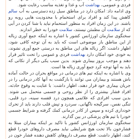
فردی و عمومی،
بهداشت
آب و غذا و تغذیه مناسب رعایت شود.
وی ادامه داد: امكان دارد در مناطق سیل زده دسترسی به آب
سالم
كاهش پیدا كند و افراد برای استحمام با محدودیت هایی روبه رو
باشند. در این زمان افراد به منظور استحمام نباید با شنا كردن در آبی
كه از
سلامت
آن مطمئن نیستند،
سلامت
خودرا به خطر اندازند.
سخنگوی سازمان اورژانس كشور با اشاره به اینكه جمع آوری زباله
از این مناطق باز موضوعی است كه باید به آن توجه كافی شود،
اظهار داشت: اگر زباله های این مناطق به درستی جمع آوری نشوند،
به خودی خود امكان دارد
بهداشت
فردی و عمومی را تحت تاثیر قرار
دهند و موجب بروز بیماری شوند. بدین سبب یكی دیگر از نكاتی كه
باید به آنها توجه كرد جمع آوری زباله ها است.
وی با اشاره به اینكه تیم های درمانی در مواقع بحران در حالت آماده
باش هستند و بیماران می توانند با بازگشت به آنها كادر درمانی را در
جریان بیماری خود قرار دهند، اظهار داشت: با عنایت به وقوع حادثه،
افراد فشار بیشتری را از نظر روحی و جسمی متحمل می شوند.
بدین سبب افرادی كه علائمی همچون درد قفسه سینه، درد قلبی،
تنگی نفس، سرگیجه ناگهانی، سردرد و تپش قلب دارند باید از تحرك
خودداری كرده و سپس از كادر درمانی كمك گرفته و شرایط جسمی
خودرا با تیم های پزشكی در بین گذارند.
سخنگوی سازمان اورژانس كشور با تاكید بر اینكه بیماران مبتلا به
فشارخون بالا تحت هیچ شرایطی نباید مصرف داروهای خودرا قطع
كنند، اظهار داشت: قطع مصرف داروهای كاهش دهنده فشار خون در