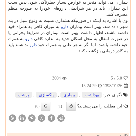
بیماران می تواند منجر به عوارض بسیار خطرناكی شود. بدین سبب
این بیماران باید در هر شرایطی داروهای خودرا به صورت منظم
مصرف كنند.
وی با اشاره به اینكه در صورتیكه هشداری نسبت به وقوع سیل در یك
شهر داده شد، بهتر است بیماران
دارو
به میزان كافی به همراه خود
داشته باشند، اظهار داشت: بهتر است بیماران در شرایط بحرانی یا
در صورت انتقال به محل اسكان جدید به اندازه كافی
دارو
به همراه
خود داشته باشند، اما اگر به هر علتی به همراه خود
دارو
نداشتند باید
به كادر درمانی بازگشت كنند.
3004
/ 5
5.0
1398/01/26
15:24:29
تگهای خبر:
بهداشت
,
بیماری
,
پاكسازی
,
پزشك
این مطلب را می پسندید؟
(0)
(1)
X