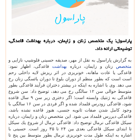
پاراسول: یك متخصص زنان و زایمان، درباره بهداشت قاعدگی،
توضیحاتی ارائه داد.
به گزارش پاراسول به نقل از مهر، صدیقه حسینی فلوشیپ نازایی و
متخصص
زنان و زایمان، درباره
بهداشت
قاعدگی، اظهار نمود:
قاعدگی یا عادت ماهانه، خونریزی در اثر ریزش لایه داخلی رحم
است است كه بطور منظم از دوران بلوغ تا دوران یائسگی زنان رخ
می دهد. وی با اشاره به اینكه در بیشتر دختران فرآیند قاعدگی بطور
متوسط حوالی سن ۱۲ سالگی رخ می دهد، توضیح داد: سن شروع
قاعدگی به ژنتیك وابسته است؛ اگر دختری زیر سن ۹ سال قاعده
شود، قاعدگی زودرس قلمداد شده و اگر فردی در سن ۱۶ سالگی با
وجود كامل شدن صفات ثانویه جنسی، هنوز قاعده نشده باشد،
قاعدگی دیررس قلمداد می شود. این متخصص زنان و زایمان، درباره
سیكل قاعدگی نرمال توضیح داد: قاعدگی نرمال از شروع یك سیكل
تا ابتدای سیكل قاعدگی بعدی بین ۲۴ تا ۳۵ روز است. حسینی با
اشاره به اینكه طول مدت خونریزی نرمال بطور متوسط بین پنج تا