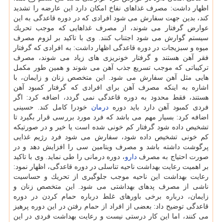
اظهار داشت: مصرف غذاهای نفاخ امكان دارد این عارضه را تشدید
كند، بدین جهت سفارش می شود افرادی كه در دوره قاعدگی به این
عوارض گرفتار می شوند، از مصرف غذاهایی كه موجب تحریك
سیستم گوارش می شود اجتناب كنند. وی با تاكید بر لزوم مصرف
میوه و سبزیجات در دوره قاعدگی اظهار داشت: به افرادی كه گرفتار
فقر آهن هستند و گرفتار خونریزی های زیاد می شوند، مصرف
تركیباتی كه موجب تسریع جذب آهن می شوند و همین طور مكمل
هایی مثل آهن سفارش می شود. این متخصص زنان و زایمان، با
اشاره به اینكه مصرف آهن برای افرادی كه گرفتار كمبود آهن
هستند، فقط محدود به دوره قاعدگی نمی گردد، اضافه كرد: اگر
فردی كمبود آهن دارد باید دوره
درمان
خودرا كامل كند. حسینی
اضافه كرد: بسیار مهم می باشد كه فرد مورد بررسی قرار بگیرد تا
تشخیص داده شود گرفتار كم خونی شده است یا خیر و در صورتیكه
كم خونی تشخیص داده شود، سفارش می شود فرد رژیم غذایی
پرگوشت داشته باشد و مصرف ویتامین سی را افزایش دهد و در
صورت احتیاج به مصرف
دارو
، دوره درمانی را طی نماید. وی با تاكید
بر اهمیت رعایت بهداشت ناحیه تناسلی در دوره قاعدگی، اظهار نمود:
رعایت بهداشت این ناحیه موجب جلوگیری از تحریك و حساسیت
ناشی از مصرف پدهای بهداشتی می شود. این متخصص زنان و
زایمان، درباره برخی باورهای غلط درباره حمام كردن در دوره
قاعدگی توضیح داد: بعضی از افراد از حمام رفتن در این دوره پرهیز
می كنند، اما این كار درستی نیست و رعایت بهداشت فردی در این