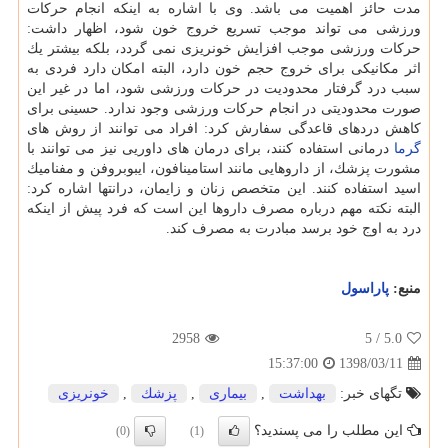
مدت حائز اهمیت می باشد. وی با اشاره به اینكه انجام حركات
ورزشی می تواند موجب تسریع خروج خون شود، اظهار داشت:
حركات ورزشی موجب افزایش خونریزی نمی گردد، بلكه بیشتر یك
اثر مكانیكی برای خروج حجم خون دارد، البته امكان دارد فردی به
سبب درد گرفتار محدودیت در حركات ورزشی شود، اما در غیر این
صورت محدودیتی در انجام حركات ورزشی وجود ندارد. حسینی برای
كاهش دردهای قاعدگی سفارش كرد: افراد می توانند از روش های
گرما
درمانی استفاده كنند، برای درمان های داوریی نیز می توانند با
مشورت پزشك، از داروهایی مانند استامینافون، ایبوبروفن و مفنامیك
اسید استفاده كنند. این متخصص زنان و زایمان، درانتها اشاره كرد:
البته نكته مهم درباره مصرف داروها این است كه فرد پیش از اینكه
درد به اوج خود برسد مبادرت به مصرف كند.
منبع:
پاراسول
2958
/ 5
5.0
1398/03/11
15:37:00
تگهای خبر:
بهداشت
,
بیماری
,
پزشك
,
خونریزی
این مطلب را می پسندید؟
(0)
(1)