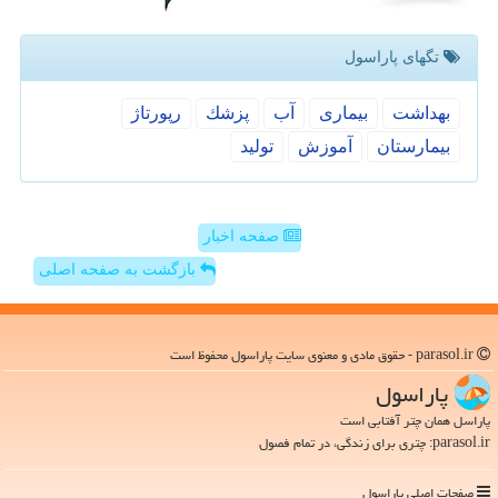
تگهای پاراسول
بهداشت
بیماری
آب
پزشك
رپورتاژ
بیمارستان
آموزش
تولید
صفحه اخبار
بازگشت به صفحه اصلی
parasol.ir - حقوق مادی و معنوی سایت پاراسول محفوظ است
پاراسول
پاراسل همان چتر آفتابی است
parasol.ir: چتری برای زندگی، در تمام فصول
صفحات اصلی پاراسول