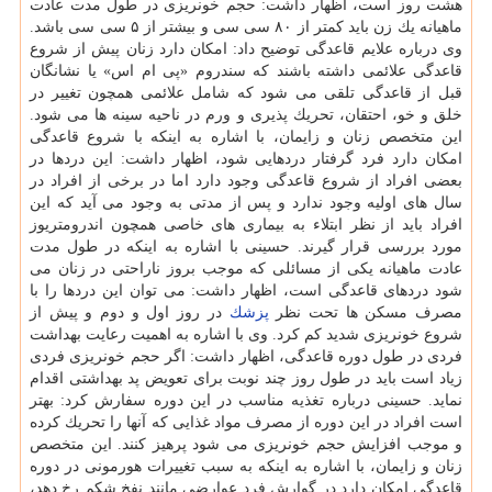
هشت روز است، اظهار داشت: حجم خونریزی در طول مدت عادت
ماهیانه یك زن باید كمتر از ۸۰ سی سی و بیشتر از ۵ سی سی باشد.
وی درباره علایم قاعدگی توضیح داد: امكان دارد زنان پیش از شروع
قاعدگی علائمی داشته باشند كه سندروم «پی ام اس» یا نشانگان
قبل از قاعدگی تلقی می شود كه شامل علائمی همچون تغییر در
خلق و خو، احتقان، تحریك پذیری و ورم در ناحیه سینه ها می شود.
این متخصص زنان و زایمان، با اشاره به اینكه با شروع قاعدگی
امكان دارد فرد گرفتار دردهایی شود، اظهار داشت: این دردها در
بعضی افراد از شروع قاعدگی وجود دارد اما در برخی از افراد در
سال های اولیه وجود ندارد و پس از مدتی به وجود می آید كه این
افراد باید از نظر ابتلاء به بیماری های خاصی همچون اندرومتریوز
مورد بررسی قرار گیرند. حسینی با اشاره به اینكه در طول مدت
عادت ماهیانه یكی از مسائلی كه موجب بروز ناراحتی در زنان می
شود دردهای قاعدگی است، اظهار داشت: می توان این دردها را با
مصرف مسكن ها تحت نظر
پزشك
در روز اول و دوم و پیش از
شروع خونریزی شدید كم كرد. وی با اشاره به اهمیت رعایت بهداشت
فردی در طول دوره قاعدگی، اظهار داشت: اگر حجم خونریزی فردی
زیاد است باید در طول روز چند نوبت برای تعویض پد بهداشتی اقدام
نماید. حسینی درباره تغذیه مناسب در این دوره سفارش كرد: بهتر
است افراد در این دوره از مصرف مواد غذایی كه آنها را تحریك كرده
و موجب افزایش حجم خونریزی می شود پرهیز كنند. این متخصص
زنان و زایمان، با اشاره به اینكه به سبب تغییرات هورمونی در دوره
قاعدگی امكان دارد در گوارش فرد عوارضی مانند نفخ شكم رخ دهد،