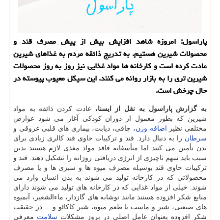
پاراسول: امروزه شاهد افزایش بیش از پیش مصرف قند و
محصولات شیرین هستیم. به تدریج ذائقه مردم به غذاهای شیرین
عادت كرده است و كارخانه ها مواد غذایی نیز روز به روز محصولات
شیرین تری را به بازار روانه می كنند. این سیكل معیوب پیوسته در
حال چرخش است.
به گزارش پاراسول به نقل از ایسنا،
عادت كردن ذائقه به مواد
شیرین كه بطور معمول از دوران كودكی آغاز می شود عوارض
مختلفی نظیر
اضافه وزن
، چاقی، دیابت، بیماری های قلبی عروقی و
سرطان
را به دنبال دارد. قند و تركیبات حاوی قند كالری زیادی برای
بدن تأمین می كنند اما متأسفانه فاقد مواد مغذی لازم هستند بدین
سبب باید سهم ناچیزی از انرژی دریافتی روزانه را تشكیل دهند. قند و
تركیبات حاوی قند بوسیله مصرف میوه ها و سبزی ها و یا مصرف
محصولاتی كه در كارخانه تولید می شوند به بدن انسان وارد می
شوند. خیلی از مواد غذایی كه در كارخانه های تولید می شوند دارای
منابع شكر افزوده هستند مانند نوشابه های گازدار، ماءالشعیر، آبمیوه
های صنعتی، شیر و ماست با طعم میوه، شیر كاكائو و.... در حقیقت
شكر افزوده بعنوان عامل اصلی در بروز مشكلات
سلامت
معرفی