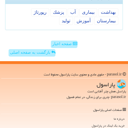
بهداشت
بیماری
آب
پزشك
رپورتاژ
بیمارستان
آموزش
تولید
صفحه اخبار
بازگشت به صفحه اصلی
parasol.ir - حقوق مادی و معنوی سایت پاراسول محفوظ است
پاراسول
پاراسل همان چتر آفتابی است
parasol.ir: چتری برای زندگی، در تمام فصول
صفحات اصلی پاراسول
درباره ما
خرید بک لینک در پاراسول