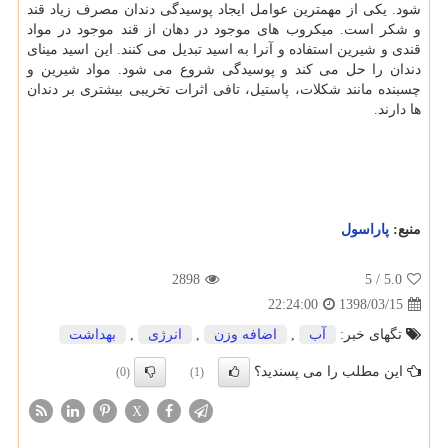
شود. یكی از مهمترین عوامل ایجاد پوسیدگی دندان مصرف زیاد قند
و شكر است. میكروب های موجود در دهان از قند موجود در مواد
قندی و شیرین استفاده و آنرا به اسید تبدیل می كنند. این اسید مینای
دندان را حل می كند و پوسیدگی شروع می شود. مواد شیرین و
چسبنده مانند شكلات، پاستیل، تافی اثرات تخریبی بیشتری بر دندان
ها دارند.
منبع:
پاراسول
2898
/ 5
5.0
1398/03/15
22:24:00
تگهای خبر:
آب
,
اضافه وزن
,
انرژی
,
بهداشت
این مطلب را می پسندید؟
(0)
(1)
X