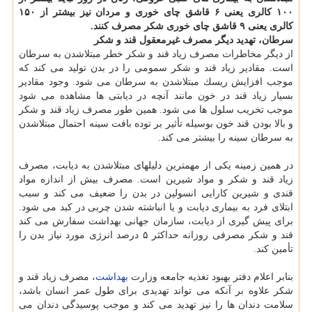
۱۰۰ كالری یعنی ۶ قاشق چای خوری و مردان نیز بیشتر از ۱۵۰
كالری یعنی ۹ قاشق چای خوری شكر مصرف كنند.
سرطان، تهدید دیگر مصرف غیرمعقول قند و شكر
از دیگر مخاطرات مصرف زیاد قند و شكر خطر مبتلاشدن به سرطان
است. مقادیر زیاد قند و شكر سمومی را در بدن تولید می كند كه
موجب افزایش ریسك مبتلاشدن به سرطان می شود. وجود مقادیر
بسیار زیاد قند در خون مانند آنچه در دیابتی ها مشاهده می شود
موجب تخریب سلول ها می شود. همین طور مصرف زیاد قند و شكر
و بالا بودن قند خون بوسیله تأثیر بر توده بافت سینه احتمال مبتلاشدن
به سرطان سینه را بیشتر می كند.
در همین زمینه یكی از مهمترین دلیلهای مبتلاشدن به دیابت، مصرف
زیاد قند و شكر و مواد شیرین است. مصرف بیش از اندازه مواد
قندی و شیرین كارایی انسولین در بدن را ضعیف می كند و سبب
ابتلای فرد به بیماری دیابت و یا انباشته شدن چربی در كبد می شود.
برای پیش گیری از دیابت، سازمان جهانی بهداشت سفارش می كند
قند و شكر مصرفی روزانه حداكثر ۵ درصد انرژی مورد نیاز بدن را
تأمین كند.
بنابر اعلام دفتر بهبود تغذیه جامعه وزارت
بهداشت
، مصرف زیاد قند و
شكر علاوه بر آنكه می تواند تهدیدی برای طول عمر انسان باشد،
سلامت دندان ها را نیز تهدید می كند و موجب پوسیدگی دندان می