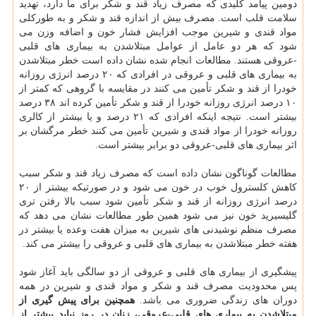
دومین پیامد كلیدی كه مصرف زیاد قند و شكر برای ما دارد، تهدید
سلامت قلب است. مصرف بیش از اندازه قند و شكر و به طوركلی
مواد قندی و شیرین موجب افزایش فشار خون و اضافه وزن می
شود كه هر دو عامل از عوامل مبتلاشدن به بیماری های قلبی
-عروقی هستند. مطالعات انجام شده نشان داده است خطر مبتلاشدن
به بیماری های قلبی و عروقی در افرادی كه ۲۰ درصد انرژی روزانه
خودرا از قند و شكر تأمین می كنند در مقایسه با گروهی كه كمتر از
۱۰ درصد انرژی روزانه خودرا از قند و شكر تأمین كرده اند ۳۸ درصد
بیشتر است. نتیجه اینكه افرادی كه ۲۱ درصد و یا بیشتر از كالری
روزانه خودرا از مواد قندی و شیرین تأمین می كنند خطر مرگشان بر
اثر بیماری های قلبی-عروقی دو برابر بیشتر است.
مطالعات گوناگون نشان داده است كه مصرف زیاد قند و شكر سبب
كاهش كلسترول خوب در خون می شود و در صورتیكه بیشتر از ۲۰
درصد انرژی روزانه از قند و شكر تأمین شود سبب بالا رفتن تری
گلیسیرید خون نیز می شود همین طور مطالعات نشان می دهد كه
مصرف منظم نوشیدنی های شیرین به میزان هفت وعده یا بیشتر در
هفته خطر مبتلاشدن به بیماری های قلبی و عروقی را بیشتر می كند.
پیشگیری از بیماری های قلبی و عروقی از دو سالگی باید آغاز شود
پس محدودیت مصرف قند و شكر و مواد قندی و شیرین در همه
دوران های زندگی ضروری می باشد.
همچنین برای پیش گیری از
مبتلاشدن به بیماری های قلبی-عروقی، زنان در روز نباید بیشتر از