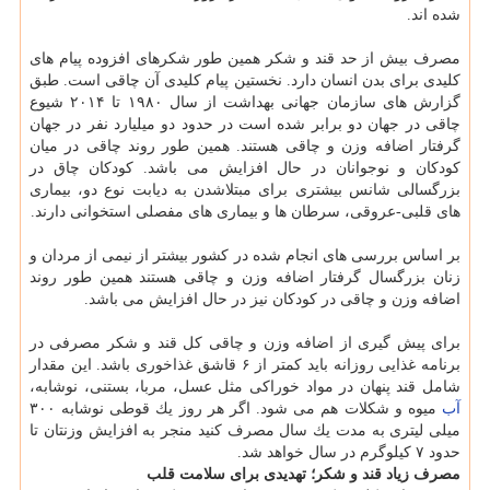
شده اند.
مصرف بیش از حد قند و شكر همین طور شكرهای افزوده پیام های
كلیدی برای بدن انسان دارد. نخستین پیام كلیدی آن چاقی است. طبق
گزارش های سازمان جهانی بهداشت از سال ۱۹۸۰ تا ۲۰۱۴ شیوع
چاقی در جهان دو برابر شده است در حدود دو میلیارد نفر در جهان
گرفتار اضافه وزن و چاقی هستند. همین طور روند چاقی در میان
كودكان و نوجوانان در حال افزایش می باشد. كودكان چاق در
بزرگسالی شانس بیشتری برای مبتلاشدن به دیابت نوع دو، بیماری
های قلبی-عروقی، سرطان ها و بیماری های مفصلی استخوانی دارند.
بر اساس بررسی های انجام شده در كشور بیشتر از نیمی از مردان و
زنان بزرگسال گرفتار اضافه وزن و چاقی هستند همین طور روند
اضافه وزن و چاقی در كودكان نیز در حال افزایش می باشد.
برای پیش گیری از اضافه وزن و چاقی كل قند و شكر مصرفی در
برنامه غذایی روزانه باید كمتر از ۶ قاشق غذاخوری باشد. این مقدار
شامل قند پنهان در مواد خوراكی مثل عسل، مربا، بستنی، نوشابه،
آب
میوه و شكلات هم می شود. اگر هر روز یك قوطی نوشابه ۳۰۰
میلی لیتری به مدت یك سال مصرف كنید منجر به افزایش وزنتان تا
حدود ۷ كیلوگرم در سال خواهد شد.
مصرف زیاد قند و شكر؛ تهدیدی برای سلامت قلب