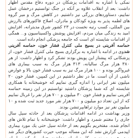
نمكی با اشاره به اقدامات پزشكان در دوره دفاع مقدس اظهار
داشت: بعد از انقلاب علاوه بر آنكه در جنگ توانستیم درخشان عمل
نماییم، دستاوردهای بزرگی نیز داشتیم. در كاهش مرگ و میر گروه
های لطمه پذیر به ویژه كودكان و مادران، اصلاح فاكتورهای باارزش
بین المللی، كسب رتبه نخست در ۲۳ كشور شرق مدیترانه، افزایش
امید به زندگی میان مردم، افزایش پوشش واكسیناسیون و... همگی
از اقدامات شایسته ای است كه جامعه پزشكی انجام داده است.
حماسه آفرینی در بسیج ملی كنترل فشار خون، حماسه آفرینی
شد
وی در ادامه با اشاره به برگزاری بسیج ملی كنترل فشار خون، از
پزشكانی كه پیشتاز این پویش بودند تشكر كرد و اظهار داشت: از هر
۳۸۰ هزار مرگ سالیانه، ۳۱۳ هزار مرگ به سبب بیماری های
غیرواگیر بوده و ۱۰۰ هزار مرگ نیز به سبب فشار خون بالا و عوارض
ناشی از آن است. ما در نظر داشتیم در این كمپین، فشار خون ۲۰
میلیون نفر ایرانی را اندازه گیری نماییم كه خوشبختانه با همكاری
شایسته ای كه شما پزشكان داشتید توانستیم در این زمینه حماسه
آفرینی نماییم و فشار خون ۳۰ میلیون و ۷۰۰ هزار نفر را غربال نماییم
كه از این تعداد دو میلیون و ۷۰۰ هزار نفر مورد جدید ثبت شده و ۱۰
میلیون نفر نیز موارد تراهایپرتنشن بودند.
وزیر بهداشت در ادامه اقدامات پزشكان بعد از حادثه سیل سال
جاری را مغتنم شمرد و اظهار داشت: خوشبختانه با تمام تلاش های
انجام شده، مفتخریم بگوییم بعد از حادثه سیل حتی یك مورد بیماری
اپیدمی گزارش نشد كه این مساله موجب حیرت كشورهای دیگر شد
و در همین زمینه دبیركل سازمان بهداشت جهانی از كشور ایران