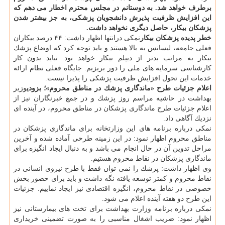
برطرف خواهد شد. به دوستانم در مجلس محترم اخطار می دهم كه
این افزایش ظرفیت پذیرش دانشجویان پزشكی، به جز بیشتر شدن
پزشكان بیكار، حاصل دیگری نخواهد داشت.
خطر پدیده پزشكان بیكار
نمكی درانتها اظهار داشت: ۴۴ درصد بیكاران
فعلی جامعه، لیسانس به بالا هستند و باید توجه كرد كه اوضاع پزشك
بیكار به مراتب بدتر از دیپلم بیكار خواهد بود. نباید بدون كار
كارشناسی سرمایه های ملی را دور بریزیم. جایگاه فعلی نظام ارائه
خدمات این تحول افزایش ظرفیت پزشكی را پذیرا نیست.
اعلام جزئیات طرح «ماندگاری پزشك در مناطق محروم»؛ بزودی
وزیر
بهداشت در حاشیه مراسم روز پزشك و در جمع خبرنگاران نیز از
اعلام جزئیات طرح ماندگاری پزشكان در مناطق محروم، در آینده ای
نزدیك آگاهی داد.
نمكی درباره برنامه های این وزارتخانه برای ماندگاری پزشكان در
مناطق محروم اظهار نمود: در این زمینه طرحی آماده شده و آخرین
مراحل تدوین آن در حال انجام می باشد و به دنبال ایجاد انگیزه برای
ماندگاری پزشكان در نقاط محروم هستیم.
وی اظهار داشت: پزشك را نمی توان فقط با طرح نیروی انسانی در
نقاط محروم و كمتر توسعه یافته نگه داشت و باید برای حضور بخش
خصوصی در نقاط محروم، انگیزه اقتصادی نیز ایجاد نماییم. جزئیات
این طرح دو هفته آینده اعلام می شود.
نمكی درباره برنامه وزارت بهداشت برای تخت های بیمارستانی نیز
اظهار نمود: ضریب اشغال مناسبی را به صورت تضمینی خریداری