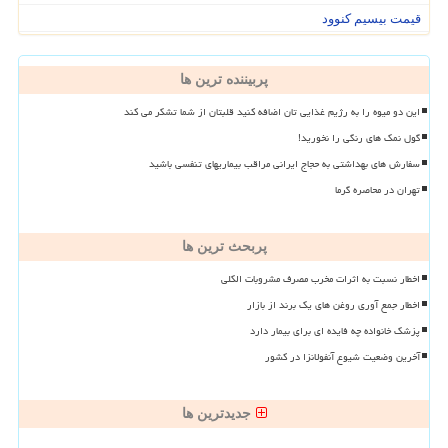
قیمت بیسیم کنوود
پربیننده ترین ها
این دو میوه را به رژیم غذایی تان اضافه کنید قلبتان از شما تشکر می کند
گول نمک های رنگی را نخورید!
سفارش های بهداشتی به حجاج ایرانی مراقب بیماریهای تنفسی باشید
تهران در محاصره گرما
پربحث ترین ها
اخطار نسبت به اثرات مخرب مصرف مشروبات الکلی
اخطار جمع آوری روغن های یک برند از بازار
پزشک خانواده چه فایده ای برای بیمار دارد
آخرین وضعیت شیوع آنفولانزا در کشور
جدیدترین ها