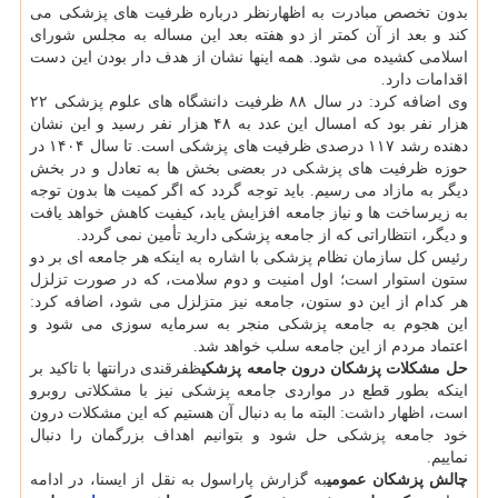
بدون تخصص مبادرت به اظهارنظر درباره ظرفیت های پزشكی می
كند و بعد از آن كمتر از دو هفته بعد این مساله به مجلس شورای
اسلامی كشیده می شود. همه اینها نشان از هدف دار بودن این دست
اقدامات دارد.
وی اضافه كرد: در سال ۸۸ ظرفیت دانشگاه های علوم پزشكی ۲۲
هزار نفر بود كه امسال این عدد به ۴۸ هزار نفر رسید و این نشان
دهنده رشد ۱۱۷ درصدی ظرفیت های پزشكی است. تا سال ۱۴۰۴ در
حوزه ظرفیت های پزشكی در بعضی بخش ها به تعادل و در بخش
دیگر به مازاد می رسیم. باید توجه گردد كه اگر كمیت ها بدون توجه
به زیرساخت ها و نیاز جامعه افزایش یابد، كیفیت كاهش خواهد یافت
و دیگر، انتظاراتی كه از جامعه پزشكی دارید تأمین نمی گردد.
رئیس كل سازمان نظام پزشكی با اشاره به اینكه هر جامعه ای بر دو
ستون استوار است؛ اول امنیت و دوم سلامت، كه در صورت تزلزل
هر كدام از این دو ستون، جامعه نیز متزلزل می شود، اضافه كرد:
این هجوم به جامعه پزشكی منجر به سرمایه سوزی می شود و
اعتماد مردم از این جامعه سلب خواهد شد.
حل مشكلات پزشكان درون جامعه پزشكی
ظفرقندی درانتها با تاكید بر
اینكه بطور قطع در مواردی جامعه پزشكی نیز با مشكلاتی روبرو
است، اظهار داشت: البته ما به دنبال آن هستیم كه این مشكلات درون
خود جامعه پزشكی حل شود و بتوانیم اهداف بزرگمان را دنبال
نماییم.
چالش پزشكان عمومی
به گزارش پاراسول به نقل از ایسنا، در ادامه