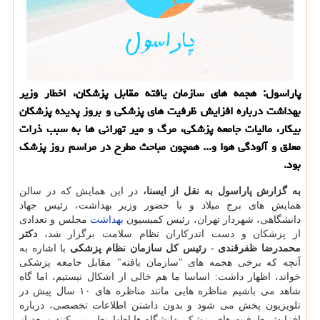
پاراسول: هجمه های سازمان یافته مقابل پزشكان، اخطار وزیر
بهداشت درباره افزایش ظرفیت های پزشكی و بروز پدیده پزشكان
بیكار، مالیات جامعه پزشكی، مرگ و میر تهرانی ها به سبب ذرات
معلق و آلودگی هوا و... همچون مباحث مطرح در مراسم روز پزشك
بود.
به گزارش پاراسول به نقل از ایسنا،
در این همایش كه در سالن
همایش های برج میلاد و با حضور وزیر بهداشت، رئیس جهاد
دانشگاهی، شهردار تهران، رئیس كمیسیون
بهداشت
مجلس و تعدادی
از پزشكان و دست اندركاران نظام سلامت برگزار شد،
دكتر
محمدرضا ظفرقندی - رئیس كل سازمان نظام پزشكی
با اشاره به
آنچه كه برخی هجمه های "سازمان یافته" مقابل جامعه پزشكی
خواند، اظهار داشت: اساسا ما هم خالی از اشكال نیستیم، اما گاه
شاهد می باشیم مناظره هایی مانند مناظره های ۱۰ سال پیش در
تلویزیون پخش می شود و بدون داشتن اطلاعات تخصصی، درباره
افزایش ظرفیت های پزشكی دانشگاه ها اظهارنظر می كنند و بعد از