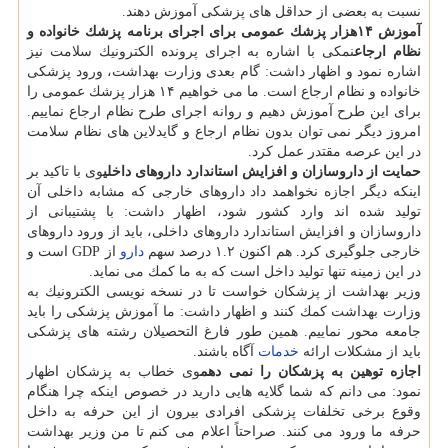
نسبت به بعضی از حداقل های پزشكی آموزش دهند.
آموزش ۱۴هزار پزشك عمومی برای اجرای برنامه پزشك خانواده و
نظام ارجاع
نمكی با اشاره به اجرای پرونده الكترونیك سلامت نیز
اشاره نمود و اظهار داشت: گام بعدی وزارت بهداشت، ورود پزشكی
خانواده و نظام ارجاع است. ما می خواهیم ۱۴ هزار پزشك عمومی را
برای این طرح آموزش دهیم و روانه اجرای طرح نظام ارجاع نماییم.
امروز دیگر نمی توان بدون نظام ارجاع و گایدلاین های نظام سلامت
در این عرصه مقتدر عمل كرد.
حمایت از داروسازان و افزایش استاندارد داروهای داخلی
وی با تاكید بر
اینكه دیگر اجازه نخواهمد داد داروهای خارجی كه مشابه داخلی آن
تولید شده اند وارد كشور شود، اظهار داشت: با پشتیبانی از
داروسازان و افزایش استاندارد داروهای داخلی، باید از ورود داروهای
خارجی جلوگیری كرد. هم اكنون ۱.۲ درصد سهم
دارو
از GDP است و
در این زمینه تنها تولید داخل است كه به ما كمك می نماید.
وزیر بهداشت از پزشكان خواست تا در نسخه نویسی الكترونیك به
وزارت بهداشت كمك كنند و اظهار داشت: ما آموزش پزشكی را باید
جامعه محور نماییم. همین طور فارغ التحصیلان رشته های پزشكی
باید از مشكلات ارائه
خدمات
آگاه باشند.
اجازه توهین به پزشكان را نمی دهم
وی خطاب به پزشكان اظهار
نمود: می دانم كه شما گلایه هایی دارید در خصوص اینكه چرا هنگام
وقوع برخی تخلفات پزشكی افرادی بیرون از این حرفه به داخل
حرفه ما ورود می كنند. صراحتاً اعلام می كنم تا من وزیر بهداشت