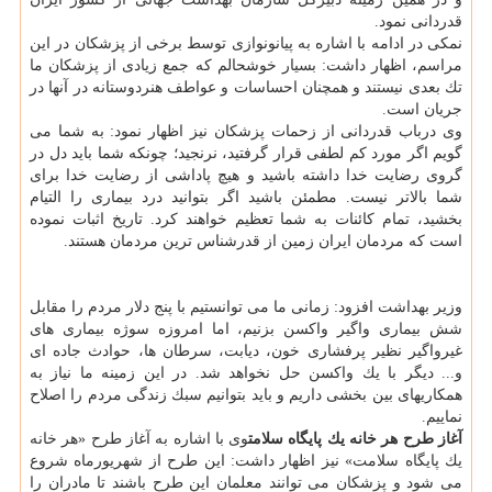
قدردانی نمود.
نمكی در ادامه با اشاره به پیانونوازی توسط برخی از پزشكان در این
مراسم، اظهار داشت: بسیار خوشحالم كه جمع زیادی از پزشكان ما
تك بعدی نیستند و همچنان احساسات و عواطف هنردوستانه در آنها در
جریان است.
وی درباب قدردانی از زحمات پزشكان نیز اظهار نمود: به شما می
گویم اگر مورد كم لطفی قرار گرفتید، نرنجید؛ چونكه شما باید دل در
گروی رضایت خدا داشته باشید و هیچ پاداشی از رضایت خدا برای
شما بالاتر نیست. مطمئن باشید اگر بتوانید درد بیماری را التیام
بخشید، تمام كائنات به شما تعظیم خواهند كرد. تاریخ اثبات نموده
است كه مردمان ایران زمین از قدرشناس ترین مردمان هستند.
وزیر بهداشت افزود: زمانی ما می توانستیم با پنج دلار مردم را مقابل
شش بیماری واگیر واكسن بزنیم، اما امروزه سوژه بیماری های
غیرواگیر نظیر پرفشاری خون، دیابت، سرطان ها، حوادث جاده ای
و... دیگر با یك واكسن حل نخواهد شد. در این زمینه ما نیاز به
همكاریهای بین بخشی داریم و باید بتوانیم سبك زندگی مردم را اصلاح
نماییم.
آغاز طرح هر خانه یك پایگاه سلامت
وی با اشاره به آغاز طرح «هر خانه
یك پایگاه سلامت» نیز اظهار داشت: این طرح از شهریورماه شروع
می شود و پزشكان می توانند معلمان این طرح باشند تا مادران را