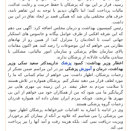
رسید، قرار بر این بود كه پزشكان با حفظ حرمت و رعایت عدالت،
مالیات پرداخت كنند؛ اما ناگهان دیدیم با توجه به این تفاهم نامه،
حرف های مختلفی بیان شد كه همگی قصد بر ایجاد نفاق در این بین
داشت.
رئیس كمیسیون بهداشت و درمان مجلس اضافه كرد: آگهی می دهم
كه این تفرقه افكنی از طرف عوامل بیگانه و جاسوس های استكبار
جهانی است تا اتحادمان را متزلزل كند؛ از همین رو از نهادهای
نظارتی می خواهم كه این موضوعات را رصد كنند. هم اكنون مقامات
بالای سازمان نظام پزشكی و سازمان امور مالیاتی، مشكلی با
ستاندن مالیات عادلانه از پزشكان ندارند.
اخطار وزیر بهداشت: كمبود
پزشك
نداریم
دكتر سعید نمكی وزیر
بهداشت، درمان و
آموزش
پزشكی
نیز در این مراسم ضمن تشكر از
زحمات پزشكان، اظهار داشت: می خواهم از تمام كسانی كه ما را
مورد لطف قرار می دهند تشكر كنم. پزشكان همواره در تلاش هستند
تا سلامت مردم به خطر نیفتد. در این زمینه بی مهری هایی نیز
گریبانگیر ما می شود كه من از همكاران خود می خواهم از این بی
مهری ها نرنجند، چونكه مردم ایران نشان داده اند همواره قدردان
زحمات گروه پزشكی هستند.
وی در ادامه با اشاره به اقدامات خیرخواهانه پزشكان اظهار نمود:
من پزشكی را می شناسم كه علاوه بر آنكه از بیماران كم برخوردار
ویزیت دریافت نمی كند، بلكه هزینه رفت و آمد آنها را نیز پرداخت
می كند.