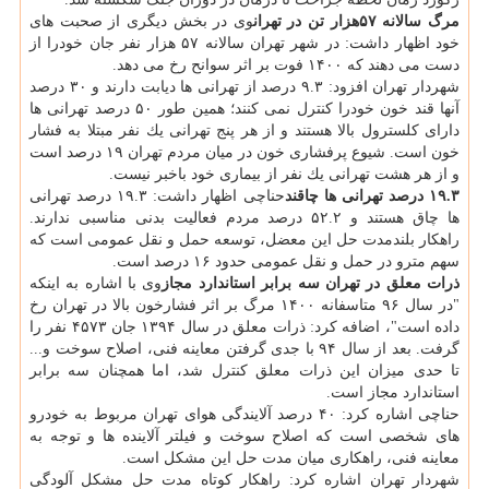
مرگ سالانه ۵۷هزار تن در تهران
وی در بخش دیگری از صحبت های
خود اظهار داشت: در شهر تهران سالانه ۵۷ هزار نفر جان خودرا از
دست می دهند كه ۱۴۰۰ فوت بر اثر سوانح رخ می دهد.
شهردار تهران افزود: ۹.۳ درصد از تهرانی ها دیابت دارند و ۳۰ درصد
آنها قند خون خودرا كنترل نمی كنند؛ همین طور ۵۰ درصد تهرانی ها
دارای كلسترول بالا هستند و از هر پنج تهرانی یك نفر مبتلا به فشار
خون است. شیوع پرفشاری خون در میان مردم تهران ۱۹ درصد است
و از هر هشت تهرانی یك نفر از بیماری خود باخبر نیست.
۱۹.۳ درصد تهرانی ها چاقند
حناچی اظهار داشت: ۱۹.۳ درصد تهرانی
ها چاق هستند و ۵۲.۲ درصد مردم فعالیت بدنی مناسبی ندارند.
راهكار بلندمدت حل این معضل، توسعه حمل و نقل عمومی است كه
سهم مترو در حمل و نقل عمومی حدود ۱۶ درصد است.
ذرات معلق در تهران سه برابر استاندارد مجاز
وی با اشاره به اینكه
"در سال ۹۶ متاسفانه ۱۴۰۰ مرگ بر اثر فشارخون بالا در تهران رخ
داده است"، اضافه كرد: ذرات معلق در سال ۱۳۹۴ جان ۴۵۷۳ نفر را
گرفت. بعد از سال ۹۴ با جدی گرفتن معاینه فنی، اصلاح سوخت و...
تا حدی میزان این ذرات معلق كنترل شد، اما همچنان سه برابر
استاندارد مجاز است.
حناچی اشاره كرد: ۴۰ درصد آلایندگی هوای تهران مربوط به خودرو
های شخصی است كه اصلاح سوخت و فیلتر آلاینده ها و توجه به
معاینه فنی، راهكاری میان مدت حل این مشكل است.
شهردار تهران اشاره كرد: راهكار كوتاه مدت حل مشكل آلودگی