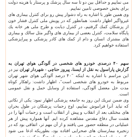
می نماییم و حداقل بین دو تا سه سال پزشك و پرستار با هزینه دولت
برای بخش خصوصی تامین نماییم.
وی همین طور با اشاره به راه دشوار پیش رو برای كنترل بیماری های
غیرواگیر اظهار داشت: همانطور كه در پویش ملی كنترل فشار خون
از پزشكان كمك گرفتیم، در كنترل دیابت و طرح ملی هر خانه یك
پایگاه سلامت، كنترل بعضی از بیماری های واگیر مثل سالك و بیماری
های مشترك انسان و دام از كمك های كادر پزشكی و پیراپزشكی
استفاده خواهیم كرد.
سهم ۴۰ درصدی خودرو های شخصی در آلودگی هوای تهران
به
گزارش پاراسول به نقل از ایسنا، پیروز حناچی - شهردار تهران
نیز در
این مراسم با اشاره به اینكه "۴۰ درصد آلودگی هوای شهر تهران
مربوط به خودرو های شخصی است"، اظهار داشت: راهكار كوتاه
مدت حل معضل آلودگی، استفاده از وسایل حمل و نقل عمومی
است.
وی ضمن تبریك این روز به جامعه پزشكی اظهار نمود: یكی از نكاتی
كه نباید آنرا فراموش نماییم، اوج زحمات پزشكان در طول بحران
های مختلف بعد از انقلاب و پیش از انقلاب است و زحمات آنها را در
هشت سال دفاع مقدس مشاهده كرده ایم. آنها همواره پیش از هر
عملیاتی در منطقه حضور می یافتند و از آن مهم تر، اتفاقی بود كه در
زنجیره بیمارستان های صحرایی افتاده بود، بطوریكه ادعا می شود
ركورد زمان لحظه جراحت تا درمان در دوران جنگ شكسته شد.