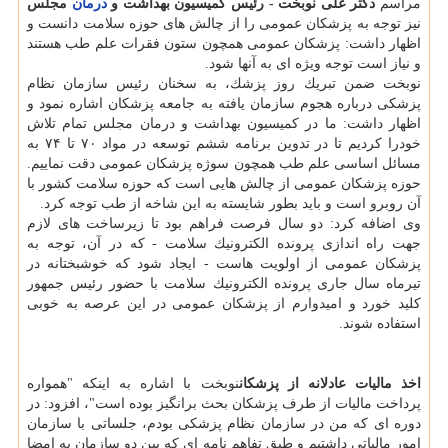
مراسم
دكتر علی نوبخت - رئیس كمیسیون بهداشت و
درمان
مجلس
نیز توجه به پزشكان عمومی را از چالش های حوزه سلامت دانست و
اظهار داشت: پزشكان عمومی همچون ستون فقرات علم طب هستند
و نیاز است توجه ویژه ای به آنها شود.
نوبخت ضمن تبریك روز پزشك، به سخنان رئیس سازمان نظام
پزشكی درباره هجوم سازمان یافته به جامعه پزشكان اشاره نمود و
اظهار داشت: ما در كمیسیون بهداشت و درمان مجلس تمام تلاش
خودرا كردیم تا در تدوین برنامه ششم توسعه در مواد ۷۰ تا ۷۴ به
مسائل اساسی علم طب همچون سوژه پزشكان عمومی دقت نماییم.
حوزه پزشكان عمومی از چالش هایی است كه حوزه سلامت كشور با
آن روبرو است و باید بطور شایسته به این شاخه از طب توجه كرد.
وی اضافه كرد: دو سال فرصت فراهم بود تا زیرساخت های لازم
جهت راه اندازی پرونده الكترونیك سلامت - كه در آن، توجه به
پزشكان عمومی از اولویت هاست - ایجاد شود كه خوشبختانه در
تیرماه سال جاری پرونده الكترونیك سلامت با حضور رئیس جمهور
كلید خورد و امیدوارم از پزشكان عمومی در این عرصه به خوبی
استفاده شوند.
اخذ مالیات عادلانه از پزشكان
نوبخت با اشاره به اینكه "همواره
پرداخت مالیات از طرف پزشكان بحث برانگیز بوده است"، افزود: در
دوره ای كه من در سازمان نظام پزشكی بودم، جلساتی با سازمان
امور مالیاتی داشتیم و طبق تفاهم نامه ای كه بین دو سازمان به امضا