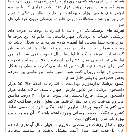
هستم اجازه نمی دهم كسی بیرون از حرفه پزشكی به درون حرفه ما
ورود كند و ما را مورد توهین قرار دهد. طبق قراری كه با نماینده
انجمن های علمی، وزارت بهداشت و نماینده نظام پزشكی داشتیم
قرار بر این شد تا مشكلات درونی خانواده پزشكی درون خودمان حل
شود.
تعرفه های پزشكی
نمكی در ادامه با اشاره به توجه به تعرفه های
پزشكی، خطاب به پزشكان اظهار داشت: می دانم كه این تعرفه ها
مورد توجه شما نیست، اما اهتمام كردم تعرفه ها به شكلی باشد كه
رضایت شما را جلب نماید. در همین زمینه، شاهد هستید كه سالیان
گذشته این تعرفه ها گاه تا اواسط سال تصویب نمی شد، اما من
توانستم تعرفه های سال ۹۸ را در اسفندماه ۹۷ در مجلس تصویب
كنم. برای تعرفه های سال ۹۹ نیز اهتمام می كنم تمام موارد به شكل
منطقی در هیات وزیران گفته شود. همین طور من تفاوتی بین تعرفه
بخش خصوصی و دولتی قائل شدم.
كمبود پزشك نداریم
وزیر بهداشت با اشاره به اینكه حالا ۵۵ هزار
دانشجوی پزشكی در كشور داریم، اظهار داشت: سالانه هفت هزار
دانشجوی پزشكی فارغ التحصیل می شوند. ما برای ۳۰ درصد مناطق
محروم ظرفیت ویژه در نظر گرفتیم.
من بعنوان وزیر بهداشت تاكید
می كنم ما كمبود پزشك نداریم. البته امكان دارد در بعضی نقاط
كشور مشكلات خدمت رسانی وجود داشته باشد كه آن هم به سبب
توزیع نامناسب پزشكان است.
رفع مشكل پزشك در مناطق محروم تا چهار سال آینده
وی اضافه
كرد:
تا حدود چهار سال آینده مشكل پزشك در مناطق محروم