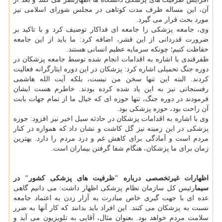
آن، این مساله ظرف مدت كوتاهی در مجلس شورای اسلامی نیز
مورد بحث قرار می گیرد.
وی، جامعه پزشكی را جامعه ای فداكار توصیف كرد و با تاكید بر
ضرورت قدردانی از این قشر، اضافه كرد: ما باید از این جامعه
حفاظت كنیم؛ چونكه سرمایه عظیم انسانی هستند.
ظفرقندی با اشاره به اقدامات انجام شده توسط جامعه پزشكان در
دوره جنگ تحمیلی اشاره كرد: پزشكان در این دوره ایثارگرانه فعالیت
كردند. البته این تنها سخن من نیست، بلكه آیت الله هاشمی
رفسنجانی نیز به این یاد شده كرده بودند. خاطرم هست ایشان
فرمودند در دوره جنگ، تنها حوزه ای كه خیال ما از تمام جهات بابت
آن راحت بود، حوزه پزشكی بود.
وی با اشاره به اقدامات پزشكان در حادثه سیل اخیر نیز افزود: حوزه
پزشكی در این زمینه نیز گل كاشت و نشان داد كه همواره در كنار
مردم است و آمادگی برای كاهش غم و درد مردم را دارد. بهترین
زمان برای ما پزشكان، هنگام شفا گرفتن بیماران است.
اظهارات غیرتخصصی درباره "ظرفیت های پزشكی كشور" در
سیما
رئیس كل سازمان نظام پزشكی اظهار داشت: می دانیم گاهی
عده ای با جهت گیری خاص مبادرت به آزار زدن به اعتماد جامعه
نسبت به پزشكان می كنند. این افراد باید بدانند كه كار آنها به ضرر
سلامت مردم خواهد بود. بعنوان مثال، آقایی به تلویزیون می آید و