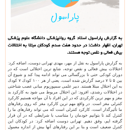
به گزارش پاراسول استاد گروه روانپزشكی دانشگاه علوم پزشكی
تهران، اظهار داشت: در حدود هفت صدم كودكان مبتلا به اختلالات
بیش فعالی و نقص توجه هستند.
به گزارش پاراسول به نقل از مهر، مهدی تهرانی دوست، اضافه كرد:
اختلالات بیش فعالی و نقص توجه، شایع ترین اختلالی است كه در
دوران كودكی حتی تا بزرگسالی می تواند ادامه پیدا كند و شیوع آن
بین ۵ تا ۷ درصد گزارش شده است، یعنی از هر ۱۰۰ كودك ۷ كودك
به این اختلال مبتلا هستند. دبیر علمی سمپوزیوم مبانی عصب شناختی
در اختلالات رشدی، افزود: این اختلال مربوط می شود به كاركرد بد
مغز و مهم ترین كاركردی كه در این افراد با آن مواجه هستیم كاركرد
كنترلی مغز است. در واقع مهم ترین كاركرد مغز كه روی رفتارهای
ما تأثیرگذار است، كاركرد كنترلی است كه می تواند رفتارهای ما را
كنترل كند تا بتوانیم خودمان را متناسب با شرایطی كه در آن قرار
گرفته ایم، وفق دهیم. تهرانی دوست اضافه كرد: در كودكان این
كنترل ضعیف است و بنا بر این رفتارهای آنها بیش از اندازه معمول