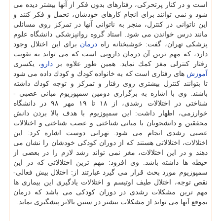
است و در كنار پرتحركی، رفتارهای بدون فكر از آنها بیشتر دیده می
شود و نمی توانند برای انجام كارهای خودشان، تحمل و فكر كنند و
این ناتوانی در كنترل، منجر به ناتوانی آنها در تمركز روی مسائلی
مانند درس خواندن می شود. استاد گروه روانپزشكی دانشگاه علوم
پزشكی تهران، گفت: خوشبختانه راه
درمان
برای این اختلال وجود
دارد، كه مهم ترین آن درمان دارویی است كه می تواند به تقویت
رفتار كنترلی مغز كمك نماید. همین طور علاوه بر
دارو
، یكسری
آموزش
های رفتاری است كه به خانواده كودك و كودك داده می شود
تا بتوانند كنترل بیشتری روی رفتار و تمركز و توجه كودك داشته
باشند. وی با اشاره به برگزاری دومین سمپوزیوم مبانی عصبی -
شناختی در اختلالات رشدی، از ۱۸ تا ۱۹ مهر ۹۸ در دانشگاه
خوارزمی، اظهار داشت: این سمپوزیوم با هدف بالا بردن دانش
محققین و دانشجویان با مبانی شناختی و عصب شناختی و اختلالات
عصبی رشدی انجام می شود. تهرانی دوست اشاره كرد: این
اختلالات، اختلالاتی هستند كه از دوران كودكی خودشان را نشان می
دهند و در این اختلالات، مغز نمی تواند رشد لازم را در بعضی از
حیطه ها داشته باشد. وی افزود: مهم ترین اختلالاتی كه در این
سمپوزیوم مورد بحث قرار می گیرد عبارتند از: اختلال بیش فعالی-
نقص توجه، اختلال طیف اوتیسم و اختلالات یادگیری این بیماری ها
مهم ترین مشكلات رشدی در دوران كودكی می باشد كه درمان
بموقع آنها می تواند از مشكلات بیشتر در سنین بالاتر پیشگیری نماید.