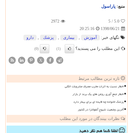
منبع:
پاراسول
2972
/ 5
5.0
1398/06/21
20:25:16
تگهای خبر:
آموزش
,
بیماری
,
پزشك
,
دارو
این مطلب را می پسندید؟
(0)
(1)
X
تازه ترین مطالب مرتبط
اخطار نسبت به اثرات مخرب مصرف مشروبات الکلی
اخطار جمع آوری روغن های یک برند از بازار
پزشک خانواده چه فایده ای برای بیمار دارد
آخرین وضعیت شیوع آنفولانزا در کشور
نظرات بینندگان در مورد این مطلب
لطفا شما هم
نظر دهید