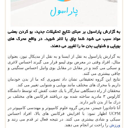
به گزارش پاراسول بر مبنای نتایج تحقیقات جدید، بو كردن بعضی
مواد سبب می شود شما چاق یا لاغر شوید. در واقع محرك های
بویایی و شنوایی بدن ما را تغییر می دهند.
به گزارش پاراسول به نقل از ایسنا و به نقل از مدیكال نیوز، بعنوان
مثال، افراد وقتی در معرض بوی لیمو قرار می گیرند احساس لاغری
و سبكی می كنند و در مقابل در مقابل بوی وانیل احساس سنگینی و
چاقی بیشتری می كنند.
نتایج این گروه تحقیقاتی نشان داد تصویری كه ما از بدن خودمان
داریم با محرك های مختلف مانند بویایی و شنوایی تغییر می كند.
محققان از راه دستگاهی سازگار با یك جفت كفش كه توسط دانشگاه
كارلوس ۳ مادرید ساخته شده بود دریافتند فركانس های مختلف بر
درك ما از بدن تاثیر دارند.
آنا تاجادورا جیمنز، مدرس گروه علوم كامپیوتر و مهندسی كامپیوتر در
UC۳M اظهار نمود: با افزایش فركانس های بالا، افراد احساس
سبكی و شادی بیشتری می كنند. در نتیجه فعال تر قدم می زنند و
ورزش
را راحت تر انجام می دهند.