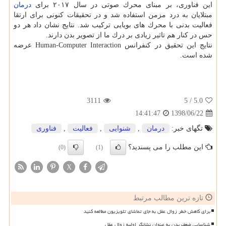
این فناوری، بر مبنای محرك صوتی در سال ۲۰۱۷ برای
درمان
مبتلایان به درد مزمن استفاده شد و در تحقیقات كنونی برای ارتقا
فعالیت بدنی با محرك های بویایی تركیب شد. نتایج نشان داد هر دو
حس در كنار هم تاثیر زیادی بر درك ما از تصویر بدن دارند.
نتایج این تحقیق در كنفرانس Human-Computer Interaction عرضه
شده است.
3111
/ 5
5.0
1398/06/22
14:41:47
تگهای خبر:
درمان
,
شنوایی
,
فعالیت
,
فناوری
این مطلب را می پسندید؟
(0)
(1)
X
تازه ترین مطالب مرتبط
برای کاهش خطر زوال عقل به جای تماشای تلویزیون مطالعه کنید
شناسایی ضعف بدن به عنوان نشانگر اولیه زوال عقل