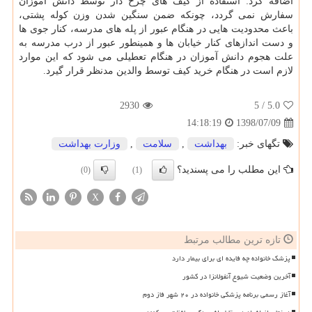
اضافه كرد: استفاده از كیف های چرخ دار توسط دانش آموزان
سفارش نمی گردد، چونكه ضمن سنگین شدن وزن كوله پشتی،
باعث محدودیت هایی در هنگام عبور از پله های مدرسه، كنار جوی ها
و دست اندازهای كنار خیابان ها و همینطور عبور از درب مدرسه به
علت هجوم دانش آموزان در هنگام تعطیلی می شود كه این موارد
لازم است در هنگام خرید كیف توسط والدین مدنظر قرار گیرد.
2930
/ 5
5.0
1398/07/09
14:18:19
تگهای خبر:
بهداشت
,
سلامت
,
وزارت بهداشت
این مطلب را می پسندید؟
(0)
(1)
X
تازه ترین مطالب مرتبط
پزشک خانواده چه فایده ای برای بیمار دارد
آخرین وضعیت شیوع آنفولانزا در کشور
آغاز رسمی برنامه پزشکی خانواده در ۲۰ شهر فاز دوم