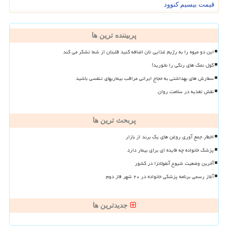
قیمت بیسیم کنوود
پربیننده ترین ها
این دو میوه را به رژیم غذایی تان اضافه کنید قلبتان از شما تشکر می کند
گول نمک های رنگی را نخورید!
سفارش های بهداشتی به حجاج ایرانی مراقب بیماریهای تنفسی باشید
نقش تغذیه در سلامت روان
پربحث ترین ها
اخطار جمع آوری روغن های یک برند از بازار
پزشک خانواده چه فایده ای برای بیمار دارد
آخرین وضعیت شیوع آنفولانزا در کشور
آغاز رسمی برنامه پزشکی خانواده در ۲۰ شهر فاز دوم
جدیدترین ها