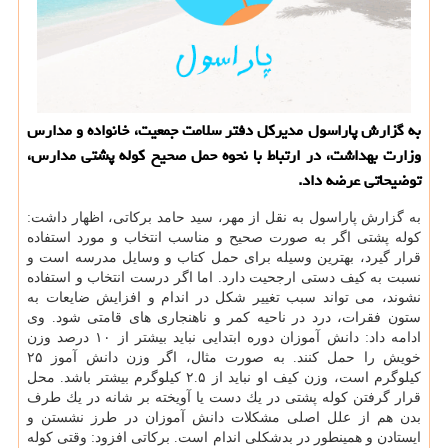
به گزارش پاراسول مدیركل دفتر سلامت جمعیت، خانواده و مدارس
وزارت بهداشت، در ارتباط با نحوه حمل صحیح كوله پشتی مدارس،
توضیحاتی عرضه داد.
به گزارش پاراسول به نقل از مهر، سید حامد بركاتی، اظهار داشت:
كوله پشتی اگر به صورت صحیح و مناسب انتخاب و مورد استفاده
قرار گیرد، بهترین وسیله برای حمل كتاب و وسایل مدرسه است و
نسبت به كیف دستی ارجحیت دارد. اما اگر درست انتخاب و استفاده
نشوند، می تواند سبب تغییر شكل در اندام و افزایش ضایعات به
ستون فقرات، درد در ناحیه كمر و ناهنجاری های قامتی شود. وی
ادامه داد: دانش آموزان دوره ابتدایی نباید بیشتر از ۱۰ درصد وزن
خویش را حمل كنند. به صورت مثال، اگر وزن دانش آموز ۲۵
كیلوگرم است، وزن كیف او نباید از ۲.۵ كیلوگرم بیشتر باشد. محل
قرار گرفتن كوله پشتی در یك دست یا آویخته بر شانه در یك طرف
بدن هم از علل اصلی مشكلات دانش آموزان در طرز نشستن و
ایستادن و همینطور در بدشكلی اندام است. بركاتی افزود: وقتی كوله