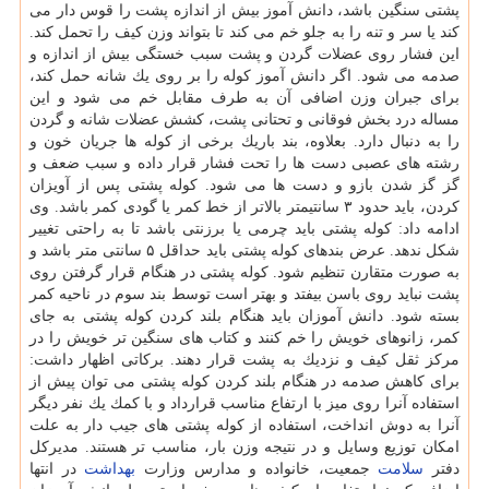
پشتی سنگین باشد، دانش آموز بیش از اندازه پشت را قوس دار می
كند یا سر و تنه را به جلو خم می كند تا بتواند وزن كیف را تحمل كند.
این فشار روی عضلات گردن و پشت سبب خستگی بیش از اندازه و
صدمه می شود. اگر دانش آموز كوله را بر روی یك شانه حمل كند،
برای جبران وزن اضافی آن به طرف مقابل خم می شود و این
مساله درد بخش فوقانی و تحتانی پشت، كشش عضلات شانه و گردن
را به دنبال دارد. بعلاوه، بند باریك برخی از كوله ها جریان خون و
رشته های عصبی دست ها را تحت فشار قرار داده و سبب ضعف و
گز گز شدن بازو و دست ها می شود. كوله پشتی پس از آویزان
كردن، باید حدود ۳ سانتیمتر بالاتر از خط كمر یا گودی كمر باشد. وی
ادامه داد: كوله پشتی باید چرمی یا برزنتی باشد تا به راحتی تغییر
شكل ندهد. عرض بندهای كوله پشتی باید حداقل ۵ سانتی متر باشد و
به صورت متقارن تنظیم شود. كوله پشتی در هنگام قرار گرفتن روی
پشت نباید روی باسن بیفتد و بهتر است توسط بند سوم در ناحیه كمر
بسته شود. دانش آموزان باید هنگام بلند كردن كوله پشتی به جای
كمر، زانوهای خویش را خم كنند و كتاب های سنگین تر خویش را در
مركز ثقل كیف و نزدیك به پشت قرار دهند. بركاتی اظهار داشت:
برای كاهش صدمه در هنگام بلند كردن كوله پشتی می توان پیش از
استفاده آنرا روی میز با ارتفاع مناسب قرارداد و با كمك یك نفر دیگر
آنرا به دوش انداخت، استفاده از كوله پشتی های جیب دار به علت
امكان توزیع وسایل و در نتیجه وزن بار، مناسب تر هستند. مدیركل
دفتر
سلامت
جمعیت، خانواده و مدارس وزارت
بهداشت
در انتها