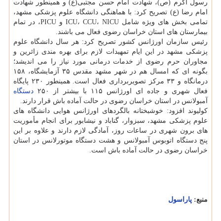
رسول اكرم (ص)، شهادت امام حسن مجتبی(ع) و همینطور شهادت
امام رضا (ع) تصریح كرد: با هماهنگی دانشگاه علوم پزشكی مشهد،
تمامی بخش های ویژه شامل ICU، CCU، NICU و PICU، در تمام
بیمارستان های استان خراسان رضوی فعال می باشند.
رئیس سازمان اورژانس كشور تصریح كرد: هر سال دانشگاه علوم
پزشكی مشهد در این ایام تمهیدات لازم برای بهره مندی زائرین و
مجاوران حرم رضوی از خدمات درمانی مورد نیاز را می اندیشد؛
بگونه ای كه امسال هم در شهر مشهد مقدس ۳۵ آزمایشگاه، ۱۵۸
درمانگاه و ۳۳ مركز تصویربرداری فعال است. همینطور ۲۳۰ پایگاه
فعال شهری و جاده ای اورژانس ۱۱۵ با بیشتر از ۲۵۰
دستگاه
آمبولانس در استان خراسان رضوی در حالت آماده باش قرار دارند.
كولیوند افزود: خوشبختانه بالگردهای اورژانس هوایی دانشگاه های
علوم پزشكی مشهد، سبزوار، گناباد و نیشابور برای انجام مأموریت
های برون شهری در ساعات روز، آمادگی لازم دارند و علاوه بر این
پنج دستگاه اتوبوس آمبولانس و هشت دستگاه موتورلانس در استان
خراسان رضوی در حالت آماده باش است.
منبع:
پاراسول