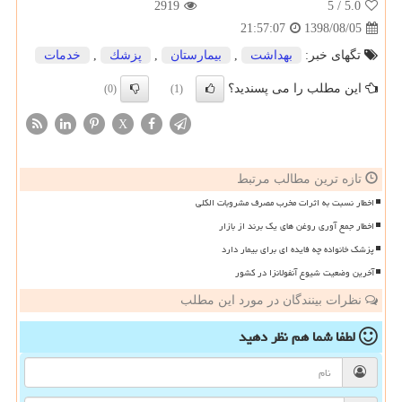
2919
/ 5
5.0
1398/08/05
21:57:07
تگهای خبر:
بهداشت
,
بیمارستان
,
پزشك
,
خدمات
این مطلب را می پسندید؟
(0)
(1)
X
تازه ترین مطالب مرتبط
اخطار نسبت به اثرات مخرب مصرف مشروبات الکلی
اخطار جمع آوری روغن های یک برند از بازار
پزشک خانواده چه فایده ای برای بیمار دارد
آخرین وضعیت شیوع آنفولانزا در کشور
نظرات بینندگان در مورد این مطلب
لطفا شما هم
نظر دهید