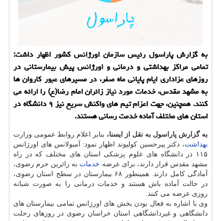
به گزارش پاراسول رئیس سازمان اورژانس كشور اظهار داشت:
تمامی مراكز بهداشتی و درمانی و اورژانس پیش بیمارستانی در
روزهای عزاداری ایام پایانی ماه صفر، در مسیرهای عبور كاروان ها
به مشهد مقدس، خدمات مورد نیاز زائران امام رضا(ع) را ارائه می
كنند. همچنین، جهت اعزام تیم های واكنش سریع نیز ۹ دانشگاه در
استان های مختلف آماده خدمت رسانی هستند.
به گزارش پاراسول به نقل از ایسنا،
بنابر اعلام روابط عمومی وزارت
بهداشت
، دكتر پیرحسین كولیوند اظهار نمود: آمبولانس های اورژانس
۱۱۵ در دانشگاه های علوم پزشكی استان های مختلف كه در راه
مشهد مقدس قرار دارند، برای عرضه
خدمات
به زائرین حرم رضوی،
آمادگی كامل دارند. همینطور ۶۸ بیمارستان در سطح استان رضوی،
در حالت آماده باش هستند و خدمات درمانی را به صورت شبانه
روزی عرضه می كنند.
وی با اشاره به فعال بودن بخش های اورژانس تمامی بیمارستان های
دانشگاهی و غیردانشگاهی استان خراسان رضوی در روزهای رحلت