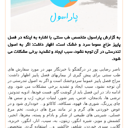
به گزارش پاراسول متخصص طب سنتی با اشاره به اینكه در فصل
پاییز مزاج عموما سرد و خشك است، اظهار داشت: اگر به اصول
تندرستی در آن توجه نشود، سبب ایجاد و تشدید برخی مشكلات می
شود.
ناصر رضایی پور در درگفتگو با خبرنگار مهر در مورد سفارش های
طب سنتی برای پیش گیری از بیماریهای فصل پاییز اظهار داشت:
مزاج فصل پاییز عموماً سردوخشك است و اگر به اصول تندرستی در
آن توجه نشود، سبب ایجاد و تشدید برخی مشكلات می شود. وی
ادامه داد: در این فصل باید از گوشت گاو، فست فودها، ادویه تندوتیز،
ترشی ها، بادمجان، عدس، پنیر شور، لبنیات ترش، رُب و سس ها،
چای پررنگ، شوری ها، قهوه، نسكافه، كاكائو و... خودداری شود و در
عوض خوردنی های گرم و تر مانند مرغ های درشت، تخم مرغ
عسلی، شیرینی های طبیعی از شكر و بادام و پسته، مغزها، انجیر،
كشمش و مویز، شیره انگور، زیتون، به، سیب، انار، انگور، خربزه،
گلابی، سبزی خوردن، شلغم، خاكشیر و... استفاده گردد. متخصص