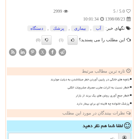
2999
/ 5
5.0
1398/08/23
10:01:34
تگهای خبر:
آب
,
بیماری
,
پزشك
,
دستگاه
این مطلب را می پسندید؟
(0)
(1)
X
تازه ترین مطالب مرتبط
باغچه های خانگی در پایین آوردن خطر مبتلاشدن به دیابت موثرند
اخطار نسبت به اثرات مخرب مصرف مشروبات الکلی
اخطار جمع آوری روغن های یک برند از بازار
پزشک خانواده چه فایده ای برای بیمار دارد
نظرات بینندگان در مورد این مطلب
لطفا شما هم
نظر دهید