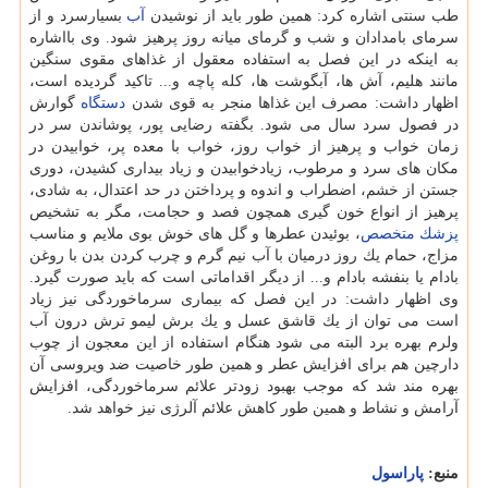
طب سنتی اشاره كرد: همین طور باید از نوشیدن
آب
بسیارسرد و از
سرمای بامدادان و شب و گرمای میانه روز پرهیز شود. وی بااشاره
به اینكه در این فصل به استفاده معقول از غذاهای مقوی سنگین
مانند هلیم، آش ها، آبگوشت ها، كله پاچه و... تاكید گردیده است،
اظهار داشت: مصرف این غذاها منجر به قوی شدن
دستگاه
گوارش
در فصول سرد سال می شود. بگفته رضایی پور، پوشاندن سر در
زمان خواب و پرهیز از خواب روز، خواب با معده پر، خوابیدن در
مكان های سرد و مرطوب، زیادخوابیدن و زیاد بیداری كشیدن، دوری
جستن از خشم، اضطراب و اندوه و پرداختن در حد اعتدال، به شادی،
پرهیز از انواع خون گیری همچون فصد و حجامت، مگر به تشخیص
پزشك
متخصص
، بوئیدن عطرها و گل های خوش بوی ملایم و مناسب
مزاج، حمام یك روز درمیان با آب نیم گرم و چرب كردن بدن با روغن
بادام یا بنفشه بادام و... از دیگر اقداماتی است كه باید صورت گیرد.
وی اظهار داشت: در این فصل كه بیماری سرماخوردگی نیز زیاد
است می توان از یك قاشق عسل و یك برش لیمو ترش درون آب
ولرم بهره برد البته می شود هنگام استفاده از این معجون از چوب
دارچین هم برای افزایش عطر و همین طور خاصیت ضد ویروسی آن
بهره مند شد كه موجب بهبود زودتر علائم سرماخوردگی، افزایش
آرامش و نشاط و همین طور كاهش علائم آلرژی نیز خواهد شد.
منبع:
پاراسول