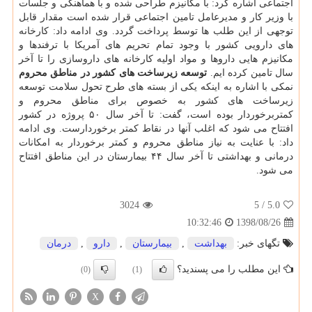
اجتماعی اشاره كرد: با مكانیزم طراحی شده و با هماهنگی و جلسات
با وزیر كار و مدیرعامل تامین اجتماعی قرار شده است مقدار قابل
توجهی از این طلب ها توسط پرداخت گردد. وی ادامه داد: كارخانه
های دارویی كشور با وجود تمام تحریم های آمریكا با ترفندها و
مكانیزم هایی داروها و مواد اولیه كارخانه های داروسازی را تا آخر
سال تامین كرده ایم.
توسعه زیرساخت های كشور در مناطق محروم
نمكی با اشاره به اینكه یكی از بسته های طرح تحول سلامت توسعه
زیرساخت های كشور به خصوص برای مناطق محروم و
كمتربرخوردار بوده است، گفت: تا آخر سال ۵۰ پروژه در كشور
افتتاح می شود كه اغلب آنها در نقاط كمتر برخوردارست. وی ادامه
داد: با عنایت به نیاز مناطق محروم و كمتر برخوردار به امكانات
درمانی و بهداشتی تا آخر سال ۴۴ بیمارستان در این مناطق افتتاح
می شود.
3024
/ 5
5.0
1398/08/26
10:32:46
تگهای خبر:
بهداشت
,
بیمارستان
,
دارو
,
درمان
این مطلب را می پسندید؟
(0)
(1)
X