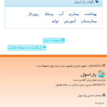
تگهای پاراسول
بهداشت
بیماری
آب
پزشك
رپورتاژ
بیمارستان
آموزش
تولید
صفحه اخبار
بازگشت به صفحه اصلی
parasol.ir - حقوق مادی و معنوی سایت پاراسول محفوظ است
پاراسول
پاراسل همان چتر آفتابی است
parasol.ir: چتری برای زندگی، در تمام فصول
صفحات اصلی پاراسول
درباره ما