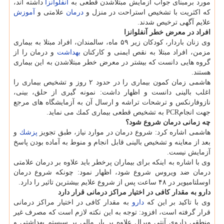
مورد برمبنای جواب آزمایش مبتلاشدن قطعی به
آنفلوآنزا
داشته اند،
كه اكثریت با تشخیص استراحت در منزل و
درمان
علامتی و
آموزش
علایم آگهی ترخیص شدند.
افراد در معرض خطر آنفلوانزا
وی زنان باردار، كودكان زیر ۵۹ ماه، سالمندان، افراد مبتلا به بیماری
مزمن، افراد مبتلا به نقص ایمنی و كاركنان
بهداشت
و درمان را از
گروه هایی دانست كه بیشتر در معرض خطر مبتلاشدن به این بیماری
هستند.
هاشمی زمان كمون بیماری را در حدود ۲ روز و تشخیص بیماری را
اغلب بالینی دانست و اظهار داشت: نمونه گیری از حلق، بینی،
نازوفارنكس و ترشحات تراشه و ارسال آن به آزمایشگاه های مرجع
جهت انجامPCR به تشخیص قطعی بیماری كمك می نماید.
چه زمانی درمان شروع شود؟
هاشمی اشاره كرد: شروع درمان در موارد نیاز، طبق تجویز
پزشك
و
بعد از معاینه و تشخیص بالینی قابل انجام و منوط به آماده بودن پاسخ
آزمایش نیست.
وی با اشاره به اینكه برای بیماران پرخطر باید علاوه بر درمان علامتی
درمان ضد ویروس شروع شود، اظهار نمود: چونكه شروع درمان
اوسلتامیویر در ۴۸ ساعت پس از شروع علایم بیشترین تاثیر را دارد.
دارو به مقدار كافی در اختیار مراكز درمانی قرار دارد
وی با تاكید بر این كه
دارو
به مقدار كافی در اختیار مراكز درمانی
قرار گرفته است، افزود: توجه به این نكته لازم است كه مصرف غیر
منطقی داروی آنتی ویرال علاوه بر بار مالی بر سیستم بهداشتی و