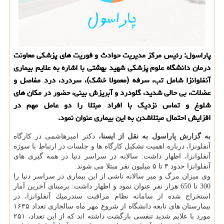
پاراسول: رئیس مركز مدیریت حوادث و فوریت های پزشكی معاونت
درمان دانشگاه علوم پزشكی شهید بهشتی با اشاره به علایم بیماری
آنفلوانزا شامل تب، سرفه (معمولا خشك)، سردرد، درد مفاصل و
عضلات، بی حالی شدید، گلودرد و آبریزش بینی، حضور در مكان های
شلوغ و تماس نزدیك با افراد مبتلا را دو عامل مهم در
افزایش احتمال مبتلاشدن به این بیماری عنوان نمود.
به گزارش پاراسول به نقل از ایسنا،
دكتر امیرهاشمی در كارگاه
آنفلونزا، درباره اهمیت تشكیل كارگاه ها و جلسات در ارتباط با سوژه
آنفلوانزا، اظهار داشت: سالانه در سراسر دنیا در همه گیری های
آنفلوانزا حدود ۳ تا ۵ میلیون نفر مبتلا می شوند.
وی میزان مرگ و میر سالانه ناشی از این بیماری در سراسر دنیا را
300 تا 650 هزار نفر عنوان نمود و اظهار داشت: برمبنای آخرین آمار
استخراج شده از سامانه نظام مراقبت سندرمیك آنفلوانزا، در
بیمارستان های تابعه دانشگاه از شروع مهر ماه سالجاری تعداد ۱۶۳۵
مورد با علایم شدید تنفسی بازگشت داشته اند كه از این تعداد، ۲۵۱