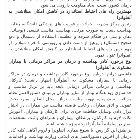
درمان كشور، سبب ایجاد مقاومت دارویی می شود.
مهمترین راه های احتیاط استاندارد در كاهش امكان مبتلاشدن به
آنفلوانزا
رئیس مركز مدیریت حوادث و فوریت های پزشكی دانشگاه، رعایت
بهداشت دست به صورت مرتب، بهداشت مناسب تنفسی (پوشاندن
دهان و بینی در هنگام سرفه و عطسه، استفاده از دستمال و دفع
صحیح دستمال) و پرهیز از دست دادن و روبوسی با افراد مبتلا را از
مهم ترین راه های احتیاط استاندارد در كاهش امكان مبتلاشدن به
آنفلوانزا عنوان نمود.
نوع برخورد كادر بهداشت و درمان در مراكز درمانی با بیماران
مشكوك به آنفلوآنزا
هاشمی درانتها درباره نوع برخورد كادر بهداشت و درمان در مراكز
درمانی با بیماران مشكوك به آنفلوآنزا اظهار داشت: كاركنان
بهداشتی و درمانی مراكز درمانی تابعه باید بر تریاژ مناسب و
جداسازی زود هنگام بیمار از سایر بیماران برمبنای دستورالعمل نظام
مراقبت سندرمیك، تهویه مناسب تریاژ، محل انتظار بیمار، بخش
عفونی و اتاق بیماران، رعایت فاصله مناسب بین بیماران، در اختیار
قرار دادن وسایل حفاظت فردی برای كاركنان و بیماران، آموزش
نكات لازم به كاركنان، پزشكان، بیماران و همراهان و ثبت مشخصات
بیمار در سامانه آنفلوآنزا توجه ویژه داشته باشند.
بر طبق این گزارش، با شیوع بیماری آنفلونزا و لزوم آگاهی كلیه كادر
درمان از آخرین دستورالعمل های ابلاغی وزارت بهداشت و اقدامات