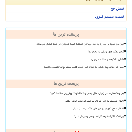
فیش حج
قیمت بیسیم کنوود
پربیننده ترین ها
این دو میوه را به رژیم غذایی تان اضافه کنید قلبتان از شما تشکر می کند
گول نمک های رنگی را نخورید!
نقش تغذیه در سلامت روان
سفارش های بهداشتی به حجاج ایرانی مراقب بیماریهای تنفسی باشید
پربحث ترین ها
برای کاهش خطر زوال عقل به جای تماشای تلویزیون مطالعه کنید
اخطار نسبت به اثرات مخرب مصرف مشروبات الکلی
اخطار جمع آوری روغن های یک برند از بازار
پزشک خانواده چه فایده ای برای بیمار دارد