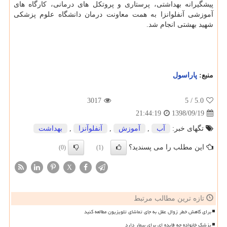
پیشگیرانه بهداشتی، پرستاری و پروتكل های درمانی، كارگاه های
آموزشی آنفلوانزا به همت معاونت درمان دانشگاه علوم پزشكی
شهید بهشتی انجام شد.
منبع:
پاراسول
3017
/ 5
5.0
1398/09/19
21:44:19
تگهای خبر:
آب
,
آموزش
,
آنفلوآنزا
,
بهداشت
این مطلب را می پسندید؟
(0)
(1)
X
تازه ترین مطالب مرتبط
برای کاهش خطر زوال عقل به جای تماشای تلویزیون مطالعه کنید
پزشک خانواده چه فایده ای برای بیمار دارد