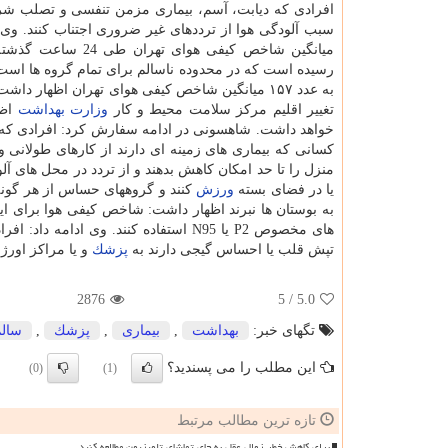
افرادی كه دیابت، آسم، بیماری مزمن تنفسی و تصلب شرا
سبب آلودگی هوا از ترددهای غیر ضروری اجتناب كنند. وی
رسیده است كه در محدوده ناسالم برای تمام گروه ها است.
به عدد ۱۵۷ میانگین شاخص كیفی هوای تهران اظهار
تغییر اقلیم مركز سلامت محیط و كار
وزارت بهداشت
اظه
خواهد داشت. شاهسونی در ادامه سفارش كرد: افرادی كه به
كسانی كه بیماری های زمینه ای دارند از كارهای طولانی و
منزل را تا حد امكان كاهش بدهند و از تردد در محل های آل
یا در فضای بسته
ورزش
كنند و گروههای حساس از هر گونه پ
به بوستان ها نبرند اظهار داشت: شاخص كیفی هوا برای ای
های مخصوص P2 یا N95 استفاده كنند. و
تپش قلب یا احساس گیجی دارند به
پزشك
و یا مراكز اورژ
2876
/ 5
5.0
تگهای خبر:
بهداشت
,
بیماری
,
پزشك
,
سالم
این مطلب را می پسندید؟
(0)
(1)
تازه ترین مطالب مرتبط
برای کاهش خطر زوال عقل به جای تماشای تلویزیون مطالعه کنید