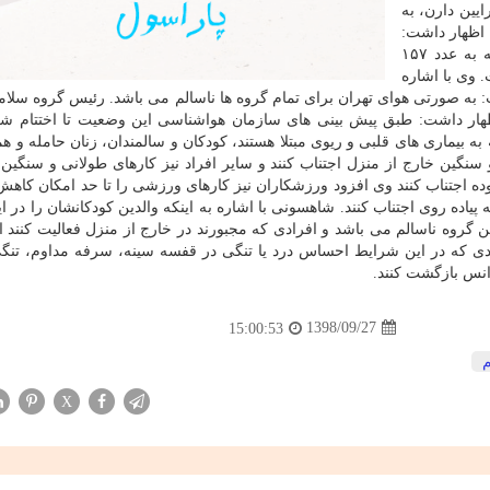
یین دارن، به
 اظهار داشت:
میانگین شاخص كیفی هوای تهران طی 24 ساعت گذشته به عدد ۱۵۷
 وی با اشاره
 داشت: به صورتی هوای تهران برای تمام گروه ها ناسالم می باشد. رئیس گروه سلا
ار داشت: طبق پیش بینی های سازمان هواشناسی این وضعیت تا اختتام شب
 بیماری های قلبی و ریوی مبتلا هستند، كودكان و سالمندان، زنان حامله و ه
 سنگین خارج از منزل اجتناب كنند و سایر افراد نیز كارهای طولانی و سنگین 
وده اجتناب كنند وی افزود ورزشكاران نیز كارهای ورزشی را تا حد امكان كاهش 
یاده روی اجتناب كنند. شاهسونی با اشاره به اینكه والدین كودكانشان را در ای
ن گروه ناسالم می باشد و افرادی كه مجبورند در خارج از منزل فعالیت كنند 
ی ادامه داد: افرادی كه در این شرایط احساس درد یا تنگی در قفسه سینه، سرفه مداوم، ت
انس بازگشت كنند.
1398/09/27
15:00:53
X