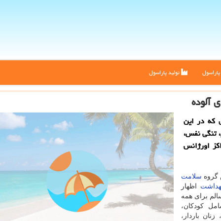
اراسول
تولید پاراسول
 آلوده
 كه در این
 تنگی نفس،
كز اورژانس
 گروه
سلامت
هداشت
اظهار
الم برای همه
مل كودكان،
زنان باردار،