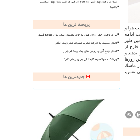
سفارش های بهداشتی به حجاج ایرانی مراقب بیماریهای تنفسی
باشید
پربحث ترین ها
مت هوا و
برای کاهش خطر زوال عقل به جای تماشای تلویزیون مطالعه کنید
 ادامه
مین طور
اخطار نسبت به اثرات مخرب مصرف مشروبات الکلی
خارج از
اخطار جمع آوری روغن های یک برند از بازار
بدهند و
پزشک خانواده چه فایده ای برای بیمار دارد
ن روزها
از ماسك
نگی نفس،
جدیدترین ها