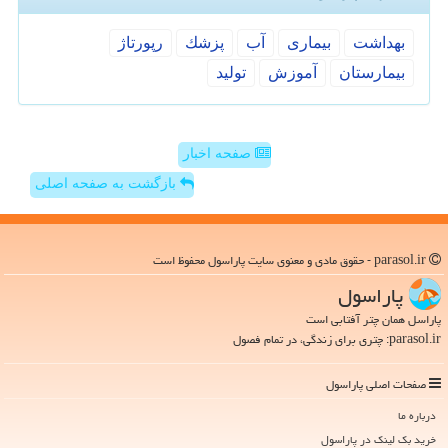
بهداشت
بیماری
آب
پزشك
رپورتاژ
بیمارستان
آموزش
تولید
صفحه اخبار
بازگشت به صفحه اصلی
parasol.ir - حقوق مادی و معنوی سایت پاراسول محفوظ است
پاراسول
پاراسل همان چتر آفتابی است
parasol.ir: چتری برای زندگی، در تمام فصول
صفحات اصلی پاراسول
درباره ما
خرید بک لینک در پاراسول