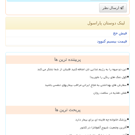
ارسال نظر
لینک دوستان پاراسول
فیش حج
قیمت بیسیم کنوود
پربیننده ترین ها
این دو میوه را به رژیم غذایی تان اضافه کنید قلبتان از شما تشکر می کند
گول نمک های رنگی را نخورید!
سفارش های بهداشتی به حجاج ایرانی مراقب بیماریهای تنفسی باشید
نقش تغذیه در سلامت روان
پربحث ترین ها
پزشک خانواده چه فایده ای برای بیمار دارد
آخرین وضعیت شیوع آنفولانزا در کشور