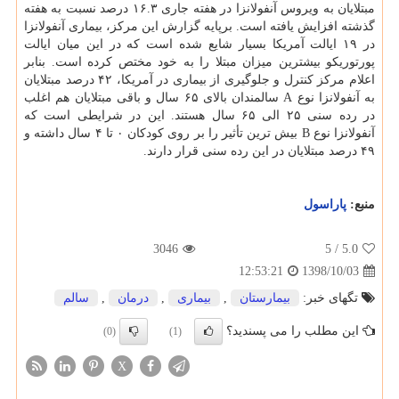
مبتلایان به ویروس آنفولانزا در هفته جاری ۱۶.۳ درصد نسبت به هفته
گذشته افزایش یافته است. برپایه گزارش این مركز، بیماری آنفولانزا
در ۱۹ ایالت آمریكا بسیار شایع شده است كه در این میان ایالت
پورتوریكو بیشترین میزان مبتلا را به خود مختص كرده است. بنابر
اعلام مركز كنترل و جلوگیری از بیماری در آمریكا، ۴۲ درصد مبتلایان
به آنفولانزا نوع A سالمندان بالای ۶۵ سال و باقی مبتلایان هم اغلب
در رده سنی ۲۵ الی ۶۵ سال هستند. این در شرایطی است كه
آنفولانزا نوع B بیش ترین تأثیر را بر روی كودكان ۰ تا ۴ سال داشته و
۴۹ درصد مبتلایان در این رده سنی قرار دارند.
منبع:
پاراسول
3046
/ 5
5.0
1398/10/03
12:53:21
تگهای خبر:
بیمارستان
,
بیماری
,
درمان
,
سالم
این مطلب را می پسندید؟
(0)
(1)
X