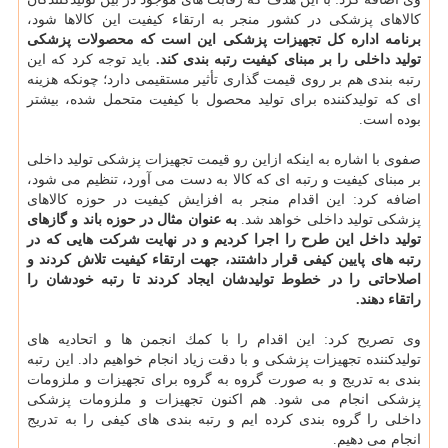
كالاهای پزشكی در كشور منجر به ارتقاء كیفیت این كالاها شود،
برنامه اداره كل تجهیزات پزشكی این است كه محصولات پزشكی
تولید داخلی را بر مبنای كیفیت رتبه بندی كند.
باید توجه كرد كه این
رتبه بندی هم بر روی قیمت گذاری تأثیر مستقیمی دارد؛ چونكه هزینه
ای كه تولیدكننده برای تولید محصول با كیفیت متحمل شده، بیشتر
بوده است.
صفوی با اشاره به اینكه ازاین رو قیمت تجهیزات پزشكی تولید داخلی
بر مبنای كیفیت و رتبه ای كه كالا به دست می آورد، تنظیم می شود،
اضافه كرد: این اقدام منجر به افزایش كیفیت در حوزه كالاهای
پزشكی تولید داخلی خواهد شد.
به عنوان مثال در حوزه باند و گازهای
تولید داخل این طرح را اجرا كردیم و در نهایت شركت هایی كه در
رتبه های پایین كیفی قرار داشتند، جهت ارتقاء كیفیت تلاش كردند و
اصلاحاتی را در خطوط تولیدشان ایجاد كردند تا رتبه خودشان را
راتقاء دهند.
وی تصریح كرد: این اقدام را با كمك انجمن ها و اتحادیه های
تولیدكننده تجهیزات پزشكی و با دقت زیاد انجام خواهیم داد. این رتبه
بندی به تدریج و به صورت گروه به گروه برای تجهیزات و ملزومات
پزشكی انجام می شود. هم اكنون تجهیزات و ملزومات پزشكی
داخلی را گروه بندی كرده ایم و رتبه بندی های كیفی را به تدریج
انجام می دهیم.