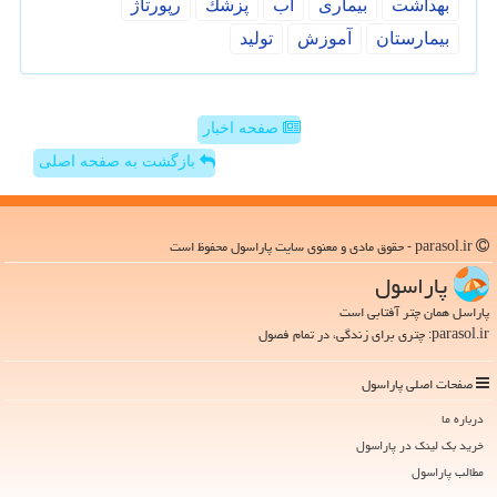
بهداشت
بیماری
آب
پزشك
رپورتاژ
بیمارستان
آموزش
تولید
صفحه اخبار
بازگشت به صفحه اصلی
parasol.ir - حقوق مادی و معنوی سایت پاراسول محفوظ است
پاراسول
پاراسل همان چتر آفتابی است
parasol.ir: چتری برای زندگی، در تمام فصول
صفحات اصلی پاراسول
درباره ما
خرید بک لینک در پاراسول
مطالب پاراسول