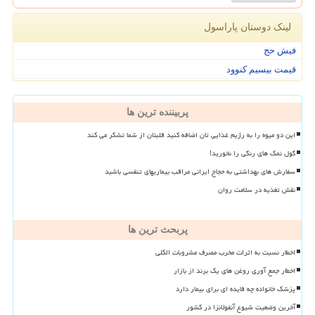
لینک دوستان پاراسول
فیش حج
قیمت بیسیم کنوود
پربیننده ترین ها
این دو میوه را به رژیم غذایی تان اضافه کنید قلبتان از شما تشکر می کند
گول نمک های رنگی را نخورید!
سفارش های بهداشتی به حجاج ایرانی مراقب بیماریهای تنفسی باشید
نقش تغذیه در سلامت روان
پربحث ترین ها
اخطار نسبت به اثرات مخرب مصرف مشروبات الکلی
اخطار جمع آوری روغن های یک برند از بازار
پزشک خانواده چه فایده ای برای بیمار دارد
آخرین وضعیت شیوع آنفولانزا در کشور