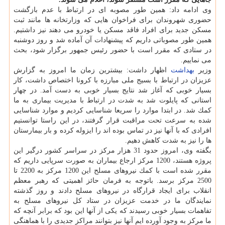
وی ادامه داد: همین طور مصوبه ای در ارتباط با عدم بازگشت
حضوری شهروندان برای فراخوان هایی كه وزارتخانه ها مانند ثبت
مسكن جدید برای افراد فاقد مسكن یا خودرو می دهند نیز داشتیم.
همین طور مصوباتی داریم كه پیشنهادات آن آماده شد و روز دوشنبه
در ستادی كه مقرر است با حضور رئیس جمهور برگزار شود، بحث
می نماییم.
وزیر
بهداشت
اظهار داشت: بیشترین زمان ما امروز به گزارش
عزیزان در ارتباط با بسیج ملی مبارزه با كرونا اختصاص داشت، كار
بسیار خوبی كه آغاز شد نتایج بسیار خوبی به دست آمد. در چهار
استانی كه پایلوت شد به شدت در ارتباط با مدیریت بیماری به ما
كمك شد. در ابتدا موارد را سریعا شناسایی كردیم و موارد شناسایی
شده به سرعت تحت مراقبت قرار گرفتند، در این راستا توانستیم
افرادی كه با آنها نیز در تماس بوده اند را ایزوله كرده و بار بیمارستان
ها را نیز به شدت كاهش دهیم.
بگفته وی، امروز حدود 31 هزار مركز در سراسر كشور درگیر این
پروژه هستند، 1200 مركز ارجاع بیماران به صورت سرپایی داریم كه
مقرر شده است با كمك نیروهای مسلح این 1200 مركز به 2200 تا
2500 مركز برسد. باتوجه به فرمان حائز اهمیتی كه رهبر معظم
انقلاب برای ایجاد قرارگاه در نیروهای مسلح دادند و روز گذشته
نمایندگان ما در خدمت عزیزان در ستاد كل نیروهای مسلح به
تفاهمات بسیار خوبی رسیدند كه یكی از آنها این بود كه برابر آنچه كه
ما مركز به وجود آورده ایم آنها نیز بتوانند مراكز جدیدی را با هماهنگی