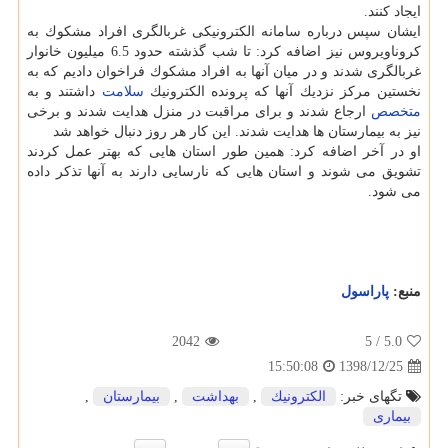
ایجاد كنند.
ایشان سپس درباره سامانه الكترونیكی غربالگری افراد مشكوك به
كروناویروس نیز اضافه كرد: تا شب گذشته حدود 6.5 میلیون خانوار
غربالگری شدند و در میان آنها به افراد مشكوك فراخوان دادیم كه به
نخستین مركز نزدیك آنها كه پرونده الكترونیك
سلامت
داشتند و به
متخصص
ارجاع شدند و برای مراقبت در منزل هدایت شدند و برخی
نیز به بیمارستان ها هدایت شدند. این كار هر روز دنبال خواهد شد
او در آخر اضافه كرد: همین طور استان هایی كه بهتر عمل كردند
تشویق می شوند و استان هایی كه نارسایی دارند به آنها تذكر داده
می شود.
منبع:
پاراسول
2042
/ 5
5.0
1398/12/25
15:50:08
تگهای خبر:
الكترونیك
,
بهداشت
,
بیمارستان
,
بیماری