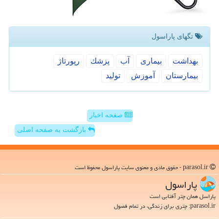
تگهای پاراسول
بهداشت
بیماری
آب
پزشك
رپورتاژ
بیمارستان
آموزش
تولید
صفحه اخبار
بازگشت به صفحه اصلی
parasol.ir - حقوق مادی و معنوی سایت پاراسول محفوظ است
پاراسول
پاراسل همان چتر آفتابی است
parasol.ir: چتری برای زندگی، در تمام فصول