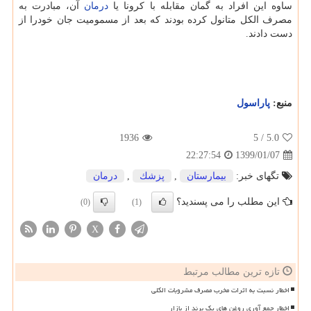
ساوه این افراد به گمان مقابله با كرونا یا
درمان
آن، مبادرت به
مصرف الكل متانول كرده بودند كه بعد از مسمومیت جان خودرا از
دست دادند.
منبع:
پاراسول
1936
/ 5
5.0
1399/01/07
22:27:54
تگهای خبر:
بیمارستان
,
پزشك
,
درمان
این مطلب را می پسندید؟
(0)
(1)
X
تازه ترین مطالب مرتبط
اخطار نسبت به اثرات مخرب مصرف مشروبات الکلی
اخطار جمع آوری روغن های یک برند از بازار