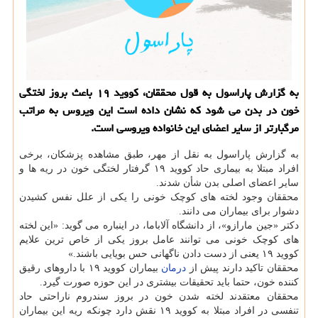
به گزارش پاراسول به قول محققان، كووید ۱۹ باعث بروز لختگی
خون در بدن می شود كه نشان داده است این ویروس به مراتب
مرگبارتر از سایر اعضای این خانواده ویروسی است.
به گزارش پاراسول به نقل از مهر، طبق مشاهده پزشکان، برخی
افراد مبتلا به بیماری حاد کووید ۱۹ گرفتار لختگی خون در ریه ها و
سایر اعضای اصلی بدن شأن شدند.
محققان وجود لخته های کوچک خونی را یکی از علل نفس کشیدن
دشوار برای بیماران می دانند.
دکتر «جین مارازو»، از دانشگاه آلاباما، در اینباره می گوید: «این لخته
های کوچک خونی می توانند عامل بروز یکی از خاص ترین علایم
کووید ۱۹ یعنی از دست دادن ناگهانی حس بویایی باشند.»
محققان تاکید دارند پیش از
درمان
بیماران کووید ۱۹ با داروهای رقیق
کننده خون، حتما باید تحقیقات بیشتری در این حوزه صورت گیرد.
محققان معتقدند لخته شدن خون در بروز سندروم ناراحتی حاد
تنفسی در افراد مبتلا به کووید ۱۹ نقش دارد چونکه ریه این بیماران