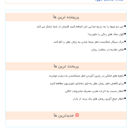
پربیننده ترین ها
این دو میوه را به رژیم غذایی تان اضافه کنید قلبتان از شما تشکر می کند
گول نمک های رنگی را نخورید!
ترک سیگار ممکنست خطر مبتلا شدن به زوال عقل را کم کند
نقش تغذیه در سلامت روان
پربحث ترین ها
باغچه های خانگی در پایین آوردن خطر مبتلاشدن به دیابت موثرند
برای کاهش خطر زوال عقل به جای تماشای تلویزیون مطالعه کنید
اخطار نسبت به اثرات مخرب مصرف مشروبات الکلی
اخطار جمع آوری روغن های یک برند از بازار
جدیدترین ها