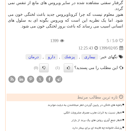
گرفتار سفتی مشاهده شده در سایر ویروس های مانع از تنفس نمی
گردد.
هنوز معلوم نیست که چرا کروناویروس جدید باعث لختگی خون می
شود. اما یک نظریه این است که ویروس بگونه ای به سلول های
انسانی اسیب می رساند که باعث بروز لختگی خون می شود.
1399
/ 5
5.0
1399/02/05
12:25:43
تگهای خبر:
بیماری
,
پزشك
,
دارو
,
درمان
این مطلب را می پسندید؟
(0)
(1)
X
تازه ترین مطالب مرتبط
باغچه های خانگی در پایین آوردن خطر مبتلاشدن به دیابت موثرند
اخطار نسبت به اثرات مخرب مصرف مشروبات الکلی
اخطار جمع آوری روغن های یک برند از بازار
پزشک خانواده چه فایده ای برای بیمار دارد