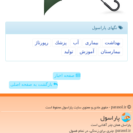
تگهای پاراسول
بهداشت
بیماری
آب
پزشك
رپورتاژ
بیمارستان
آموزش
تولید
صفحه اخبار
بازگشت به صفحه اصلی
parasol.ir - حقوق مادی و معنوی سایت پاراسول محفوظ است
پاراسول
پاراسل همان چتر آفتابی است
parasol.ir: چتری برای زندگی، در تمام فصول