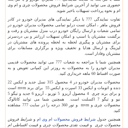
حضوری می توانید از آخرین شرایط فروش محصولات چری و ام وی
ام و نحوه پرداخت تسهیلات باخبر شوید.
تفاوت نمایندگی 777 با دیگر نمایندگی های مدیران خودرو در کادر
فروش ماهر ، امکان تست درایو تمامی محصولات مدیران خودرو در
تمامی شعبات و ارسال رایگان خودرو درب منزل مشتریان و رفت و
برگشت مشتریان با اسنپ و امکان تسهیلات ارزانتر و بی دردسرتر
برای مشتریان و پیگیری لحظه به لحظه پرونده های مشتریان در
لیزینگ و ارسال هدایا و تخفیف ویژه و برگزاری مسابقات برای
مشتریان وفادار است.
همچنین شما با مراجعه به شعبات 777 می توانید محصولات قدیمی
مدیران خودرو را به محصولات به روزتر این کمپانی تعویض و به
صورت اقساط 60 ماهه خریداری کنید.
محصولات مدیران خودرو در 4 محصول 315 نسل جدید و ایکس 22
دنده و اتومات و ایکس 33 اسپرت و ایکس 55 برای برند
mvm
است
و برای برند چری 4 محصول آریزو 5 توربو ، آریزو 6 جدید و تیگو 5
نیو و تیگو 7 اکسلنت است. همچنین شما می توانید کاتالوگ
محصولات چری و
mvm
و تور 360 درجه را در سایت 777 مشاهده
کنید.
همچنین جدول
شرایط فروش محصولات ام وی ام
و
شرایط فروش
محصولات چری
و
قیمت نقدی محصولات چری
و
قیمت اقساطی ام