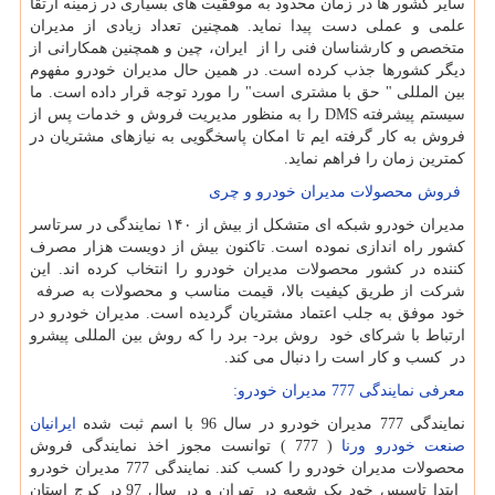
سایر کشور ها در زمان محدود به موفقیت های بسیاری در زمینه ارتقا
علمی و عملی دست پیدا نماید. همچنین تعداد زیادی از مدیران
متخصص و کارشناسان فنی را از ایران، چین و همچنین همکارانی از
دیگر کشورها جذب کرده است. در همین حال مدیران خودرو مفهوم
بین المللی " حق با مشتری است" را مورد توجه قرار داده است. ما
سیستم پیشرفته
DMS
را به منظور مدیریت فروش و خدمات پس از
فروش به کار گرفته ایم تا امکان پاسخگویی به نیازهای مشتریان در
کمترین زمان را فراهم نماید.
فروش محصولات مدیران خودرو و چری
مدیران خودرو شبکه ای متشکل از بیش از ۱۴۰ نمایندگی در سرتاسر
کشور راه اندازی نموده است. تاکنون بیش از دویست هزار مصرف
کننده در کشور محصولات مدیران خودرو را انتخاب کرده اند. این
شرکت از طریق کیفیت بالا، قیمت مناسب و محصولات به صرفه
خود موفق به جلب اعتماد مشتریان گردیده است. مدیران خودرو در
ارتباط با شرکای خود روش برد- برد را که روش بین المللی پیشرو
در کسب و کار است را دنبال می کند.
معرفی نمایندگی 777 مدیران خودرو:
نمایندگی 777 مدیران خودرو در سال 96 با اسم ثبت شده
ایرانیان
صنعت خودرو ورنا
( 777 )
توانست مجوز اخذ نمایندگی فروش
محصولات مدیران خودرو را کسب کند. نمایندگی 777 مدیران خودرو
ابتدا تاسیس خود یک شعبه در تهران و در سال 97 در کرج استان