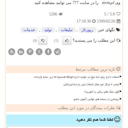
وی ام
mvm
را در سایت 777 می توانید مشاهده کنید
.
1206
/ 5
5.0
1399/02/26
17:18:30
تگهای خبر:
رپورتاژ
,
تبلیغات
,
تولید
,
خدمات
این مطلب را می پسندید؟
(0)
(1)
X
تازه ترین مطالب مرتبط
صنعت دارو روی لبه تیغ در تولید دارو خودکفا هستیم اما زیر سایه واردات
پلمب ۲ مرکز غیر مجاز خدمات لیزر و دندانپزشکی
گول نمک های رنگی را نخورید!
رونمایی از نسخه های لوکس آیفون تاشو
نظرات بینندگان در مورد این مطلب
لطفا شما هم
نظر دهید